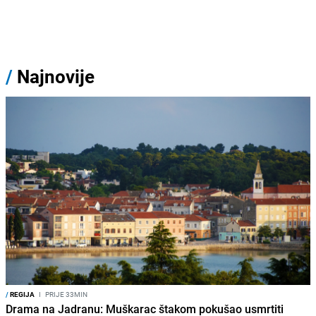
/
Najnovije
/
REGIJA
I
PRIJE 33MIN
Drama na Jadranu: Muškarac štakom pokušao usmrtiti