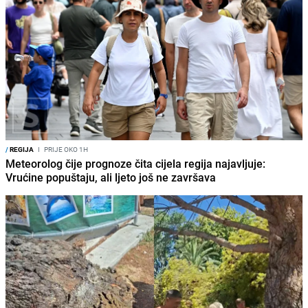
/
REGIJA
I
PRIJE OKO 1H
Meteorolog čije prognoze čita cijela regija najavljuje:
Vrućine popuštaju, ali ljeto još ne završava