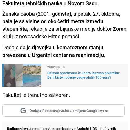
Fakulteta tehničkih nauka u Novom Sadu.
Ženska osoba (2001. godište), u petak, 27. oktobra,
pala je sa visine od oko četiri metra između
stepeništa
, rekao je za srbijanske medije doktor
Zoran
Krulj
iz novosadske Hitne pomoći.
Dodaje da je
djevojka u komatoznom stanju
prevezena u Urgentni centar na reanimaciju
.
TRENDING
Snimak apartmana iz Zadra izazvao polemiku:
Da li biste noćenje ovdje platili 105 eura?
Fakultet je trenutno zatvoren.
Dodajte Radiosarajevo.ba u omiljene Google izvore
Radiosarajevo.ba
pratite putem aplikacije za
Android
|
iOS
i društvenih