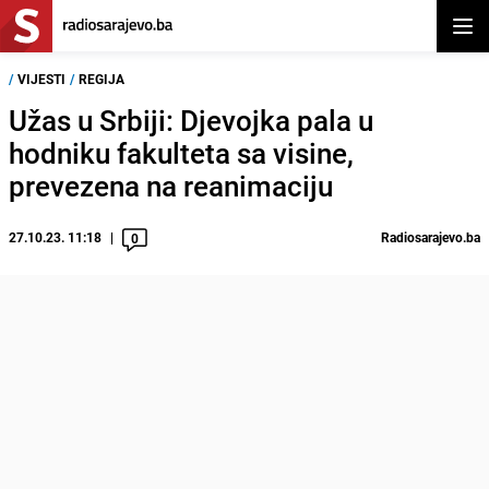
Otvor
/
VIJESTI
/
REGIJA
Užas u Srbiji: Djevojka pala u
hodniku fakulteta sa visine,
prevezena na reanimaciju
27.10.23. 11:18
Radiosarajevo.ba
0