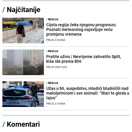
/
Najčitanije
/
REGIJA
Cijela regija čeka njegovu progonozu:
Poznati meteorolog najavljuje veću
promjenu vremena
PRIJE 2 DANA
/
REGIJA
Pratite uživo | Nevrijeme zahvatilo Split,
kiša ide prema BiH
PRIJE OKO 22H
/
REGIJA
Užas u bh. susjedstvu, mladići bludničili nad
maloljetnicom i sve snimali: "Stari te gleda u
lajvu"
PRIJE 2 DANA
/
Komentari