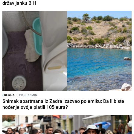
državljanku BiH
/
REGIJA
I
PRIJE 55MIN
Snimak apartmana iz Zadra izazvao polemiku: Da li biste
noćenje ovdje platili 105 eura?