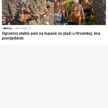
/
REGIJA
I
PRIJE OKO 1H
Ogromno stablo palo na kupače na plaži u Hrvatskoj, ima
povrijeđenih