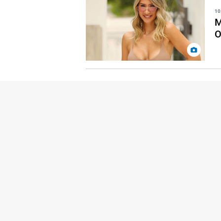
10
M
O