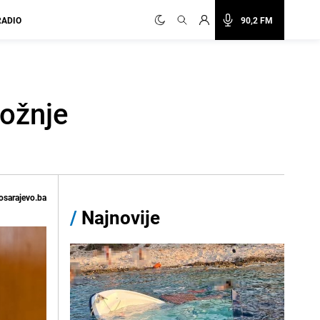
RADIO
90,2 FM
vožnje
osarajevo.ba
/
Najnovije