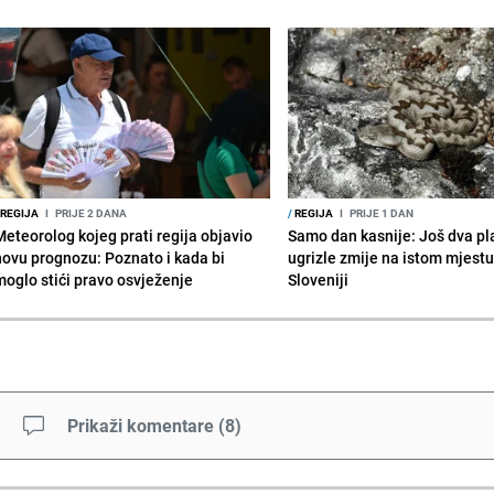
REGIJA
I
PRIJE 2 DANA
/
REGIJA
I
PRIJE 1 DAN
Meteorolog kojeg prati regija objavio
Samo dan kasnije: Još dva pl
novu prognozu: Poznato i kada bi
ugrizle zmije na istom mjestu
moglo stići pravo osvježenje
Sloveniji
Prikaži komentare
(
8
)