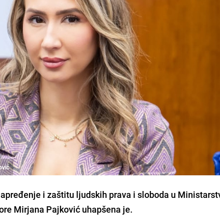
ović
napređenje i zaštitu ljudskih prava i sloboda u Ministarst
Gore
Mirjana Pajković
uhapšena je.