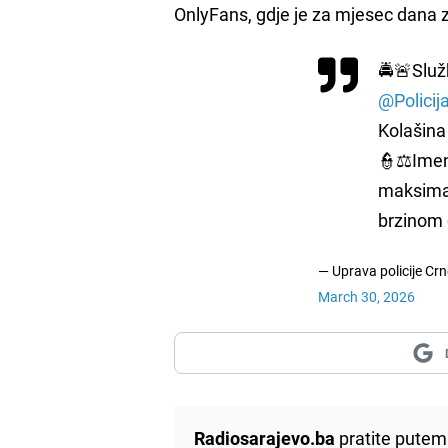
OnlyFans, gdje je za mjesec dana z
🚔🚨Služ
@Policij
Kolašina 
👮⚖️Imen
maksimal
brzinom
— Uprava policije Cr
March 30, 2026
Radiosarajevo.ba
pratite putem 