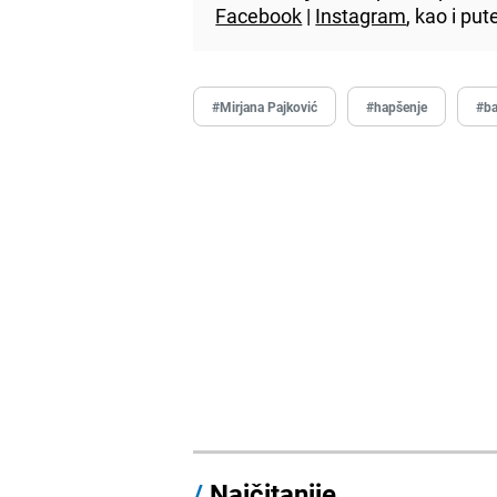
Facebook
|
Instagram
, kao i p
#Mirjana Pajković
#hapšenje
#ba
/
Najčitanije