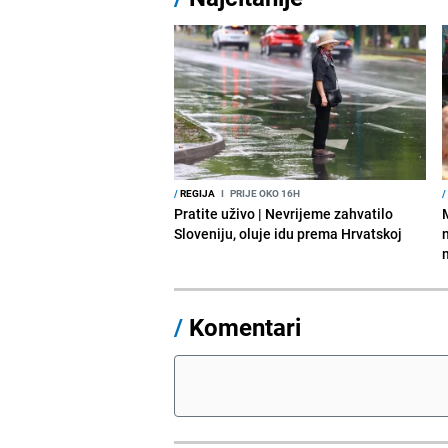
/
REGIJA
I
PRIJE OKO 16H
/
Pratite uživo | Nevrijeme zahvatilo
Sloveniju, oluje idu prema Hrvatskoj
/
Komentari