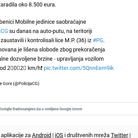
aradila oko 8.500 eura.
benici Mobilne jedinice saobraćajne
aCG
su danas na auto-putu, na teritoriji
zaustavili i kontrolisali lice M.P. (36) iz
#PG
.
ovana je lišena slobode zbog prekoračenja
ne dozvoljene brzine - upravljanja vozilom
 od 2⃣0⃣2⃣ km/h❗️
pic.twitter.com/5QnnEem9ik
ne Gore (@PolicijaCG)
Dodajte Radiosarajevo.ba u omiljene Google izvore
aplikacije za
Android
|
iOS
i društvenih mreža
Twitter
|