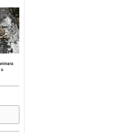
aninara
 u