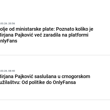
.03.26. 20:56
olje od ministarske plate: Poznato koliko je
irjana Pajković već zaradila na platformi
nlyFans
.03.26. 08:40
irjana Pajković saslušana u crnogorskom
užilaštvu: Od politike do OnlyFansa