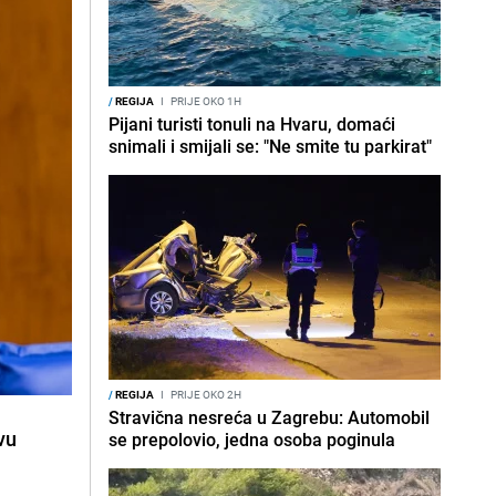
/
REGIJA
I
PRIJE OKO 1H
Pijani turisti tonuli na Hvaru, domaći
snimali i smijali se: "Ne smite tu parkirat"
/
REGIJA
I
PRIJE OKO 2H
Stravična nesreća u Zagrebu: Automobil
vu
se prepolovio, jedna osoba poginula