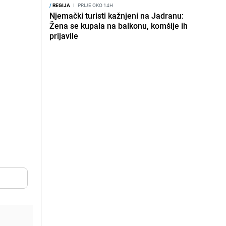
/
REGIJA
I
PRIJE OKO 14H
Njemački turisti kažnjeni na Jadranu:
Žena se kupala na balkonu, komšije ih
prijavile