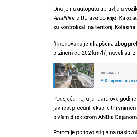
Ona je na autoputu upravljala vozi
Analitika
iz Uprave policije. Kako s
su kontrolisali na teritoriji Kolašina
"
Imenovana je uhapšena zbog pre
brzinom od 202 km/h", naveli su iz 
TRENDING
ViK najavio nove r
Podsjećamo, u januaru ove godine M
javnost procurili eksplicitni snimci
bivšim direktorom ANB-a Dejanom Vu
Potom je ponovo stigla na naslovnic