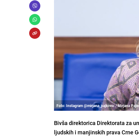
Foto: Instagram @mirjana_pajkovic / Mirjana Pajk
Bivša direktorica Direktorata za u
ljudskih i manjinskih prava Crne 