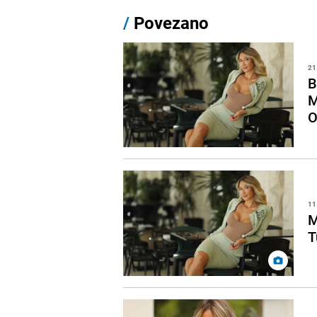
/
Povezano
21
B
M
O
11
M
T