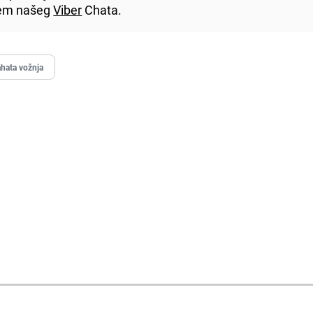
utem našeg
Viber
Chata.
hata vožnja