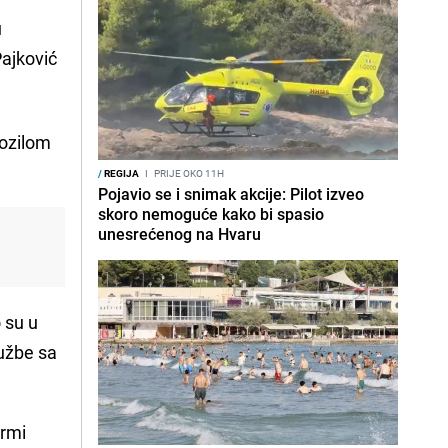
u
Pajković
vozilom
/
REGIJA
I
PRIJE OKO 11H
Pojavio se i snimak akcije: Pilot izveo
skoro nemoguće kako bi spasio
unesrećenog na Hvaru
 su u
tužbe sa
ormi