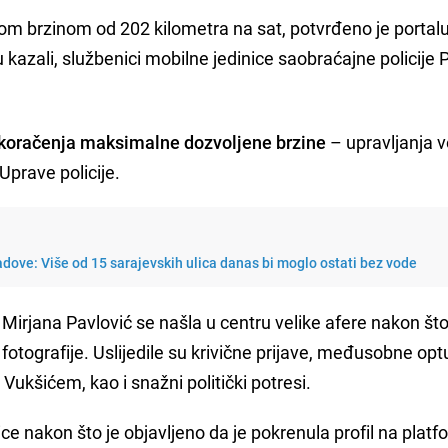
lom brzinom od 202 kilometra na sat, potvrđeno je portal
u kazali, službenici mobilne jedinice saobraćajne policije 
.
koračenja maksimalne dozvoljene brzine
– upravljanja 
Uprave policije.
adove: Više od 15 sarajevskih ulica danas bi moglo ostati bez vode
irjana Pavlović se našla u centru velike afere nakon što
 i fotografije. Uslijedile su krivične prijave, međusobne op
kšićem, kao i snažni politički potresi.
e nakon što je objavljeno da je pokrenula profil na platf