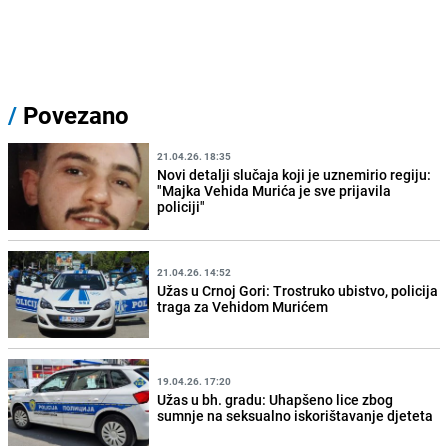
/
Povezano
21.04.26. 18:35
Novi detalji slučaja koji je uznemirio regiju:
"Majka Vehida Murića je sve prijavila
policiji"
21.04.26. 14:52
Užas u Crnoj Gori: Trostruko ubistvo, policija
traga za Vehidom Murićem
19.04.26. 17:20
Užas u bh. gradu: Uhapšeno lice zbog
sumnje na seksualno iskorištavanje djeteta