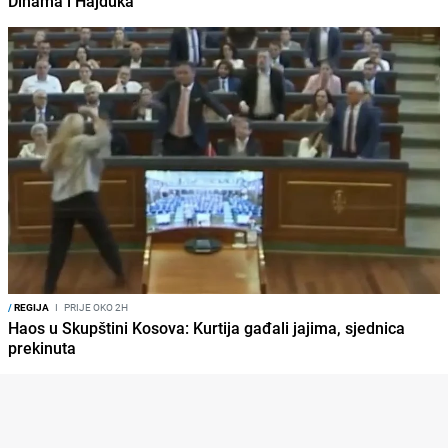
Dinama i Hajduka
/
REGIJA
I
PRIJE OKO 2H
Haos u Skupštini Kosova: Kurtija gađali jajima, sjednica
prekinuta