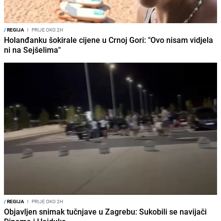
/
REGIJA
I
PRIJE OKO 2H
Holanđanku šokirale cijene u Crnoj Gori: "Ovo nisam vidjela
ni na Sejšelima"
/
REGIJA
I
PRIJE OKO 2H
Objavljen snimak tučnjave u Zagrebu: Sukobili se navijači