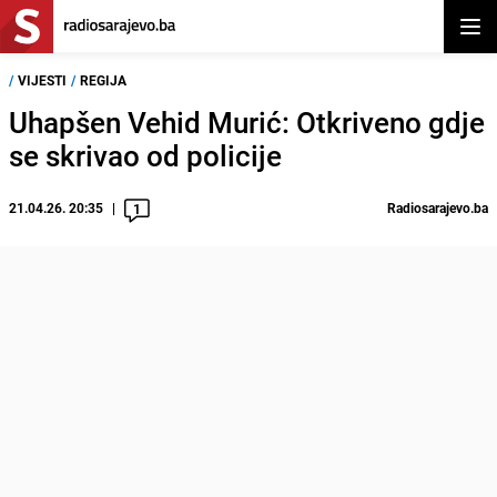
Otvor
/
VIJESTI
/
REGIJA
Uhapšen Vehid Murić: Otkriveno gdje
se skrivao od policije
21.04.26. 20:35
Radiosarajevo.ba
1