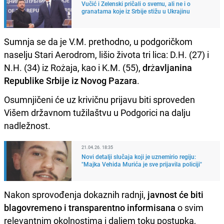
Vučić i Zelenski pričali o svemu, ali ne i o
granatama koje iz Srbije stižu u Ukrajinu
Sumnja se da je V.M. prethodno, u podgoričkom
naselju Stari Aerodrom, lišio života tri lica: D.H. (27) i
N.H. (34) iz Rożaja, kao i K.M. (55),
drżavljanina
Republike Srbije iz Novog Pazara
.
Osumnjičeni će uz krivičnu prijavu biti sproveden
Višem državnom tužilaštvu u Podgorici na dalju
nadležnost.
21.04.26. 18:35
Novi detalji slučaja koji je uznemirio regiju:
"Majka Vehida Murića je sve prijavila policiji"
Nakon sprovođenja dokaznih radnji,
javnost će biti
blagovremeno i transparentno informisana
o svim
relevantnim okolnostima i daljem toku postupka,