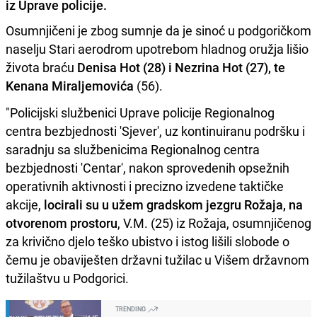
iz Uprave policije.
Osumnjičeni je zbog sumnje da je sinoć u podgoričkom
naselju Stari aerodrom upotrebom hladnog oružja lišio
života braću
Denisa Hot (28) i Nezrina Hot (27), te
Kenana Miraljemovića
(56).
"Policijski službenici Uprave policije Regionalnog
centra bezbjednosti 'Sjever', uz kontinuiranu podršku i
saradnju sa službenicima Regionalnog centra
bezbjednosti 'Centar', nakon sprovedenih opsežnih
operativnih aktivnosti i precizno izvedene taktičke
akcije,
locirali su u užem gradskom jezgru Rožaja, na
otvorenom prostoru
, V.M. (25) iz Rožaja, osumnjičenog
za krivično djelo teško ubistvo i istog lišili slobode o
čemu je obaviješten državni tužilac u Višem državnom
tužilaštvu u Podgorici.
TRENDING