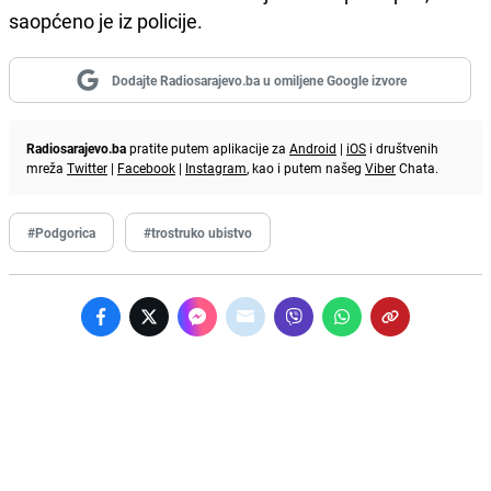
saopćeno je iz policije.
Dodajte Radiosarajevo.ba u omiljene Google izvore
Radiosarajevo.ba
pratite putem aplikacije za
Android
|
iOS
i društvenih
mreža
Twitter
|
Facebook
|
Instagram
, kao i putem našeg
Viber
Chata.
#Podgorica
#trostruko ubistvo