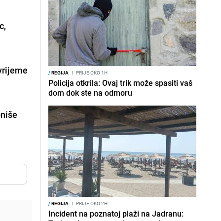
c,
 vrijeme
/
REGIJA
I
PRIJE OKO 1H
Policija otkrila: Ovaj trik može spasiti vaš
dom dok ste na odmoru
oniše
/
REGIJA
I
PRIJE OKO 2H
Incident na poznatoj plaži na Jadranu: