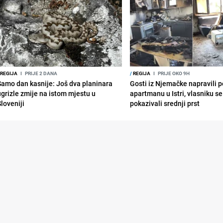
REGIJA
I
PRIJE 2 DANA
/
REGIJA
I
PRIJE OKO 9H
Samo dan kasnije: Još dva planinara
Gosti iz Njemačke napravili p
ugrizle zmije na istom mjestu u
apartmanu u Istri, vlasniku se 
Sloveniji
pokazivali srednji prst