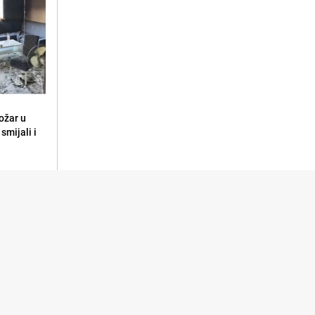
ožar u
smijali i