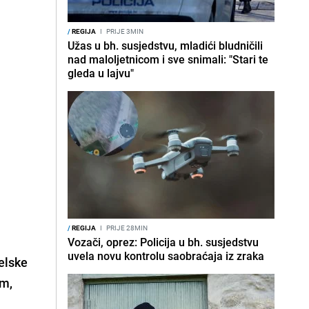
/
REGIJA
I
PRIJE 3MIN
Užas u bh. susjedstvu, mladići bludničili
nad maloljetnicom i sve snimali: "Stari te
gleda u lajvu"
/
REGIJA
I
PRIJE 28MIN
Vozači, oprez: Policija u bh. susjedstvu
uvela novu kontrolu saobraćaja iz zraka
Selske
om,