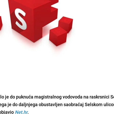
ošlo je do puknuća magistralnog vodovoda na raskrsnici 
čega je do daljnjega obustavljen saobraćaj Selskom ulic
 objavio
Net.hr
.