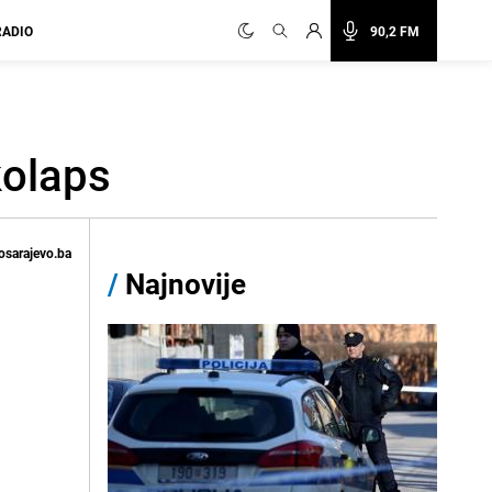
RADIO
90,2 FM
kolaps
osarajevo.ba
/
Najnovije