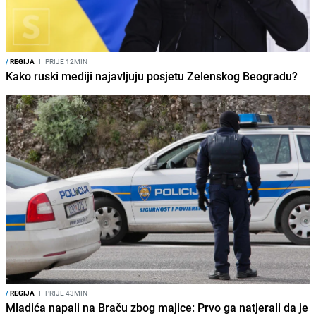
/
REGIJA
I
PRIJE 12MIN
Kako ruski mediji najavljuju posjetu Zelenskog Beogradu?
/
REGIJA
I
PRIJE 43MIN
Mladića napali na Braču zbog majice: Prvo ga natjerali da je