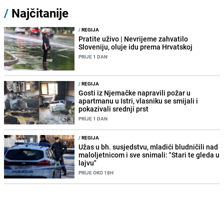
/
Najčitanije
/
REGIJA
Pratite uživo | Nevrijeme zahvatilo
Sloveniju, oluje idu prema Hrvatskoj
PRIJE 1 DAN
/
REGIJA
Gosti iz Njemačke napravili požar u
apartmanu u Istri, vlasniku se smijali i
pokazivali srednji prst
PRIJE 1 DAN
/
REGIJA
Užas u bh. susjedstvu, mladići bludničili nad
maloljetnicom i sve snimali: "Stari te gleda u
lajvu"
PRIJE OKO 18H