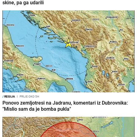
skine, pa ga udarili
/
REGIJA
I
PRIJE OKO 5H
Ponovo zemljotresi na Jadranu, komentari iz Dubrovnika:
"Mislio sam da je bomba pukla"