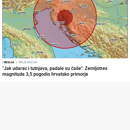
/
REGIJA
I
PRIJE OKO 6H
"Jak udarac i tutnjava, padale su čaše": Zemljotres
magnitude 3,5 pogodio hrvatsko primorje