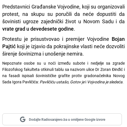
Predstavnici Građanske Vojvodine, koji su organizovali
protest, na skupu su poručili da neće dopustiti da
šovinisti ugroze zajednički život u Novom Sadu i da
vrate grad u devedesete godine
.
Protestu je prisustvovao i premijer Vojvodine
Bojan
Pajtić
koji je izjavio da pokrajinske vlasti neće dozvoliti
širenje šovinizma i unošenje nemira.
Nepoznate osobe su u noći između subote i nedjelje sa zgrade
Filozofskog fakulteta otkinuli tablu sa nazivom ulice Dr Zoran Đinđić i
na fasadi ispisali šovinističke grafite protiv gradonačelnika Novog
Sada Igora Pavličića:
Pavličiću ustašo
,
Gotov je
i
Vojvodina je sledeća
.
Dodajte Radiosarajevo.ba u omiljene Google izvore