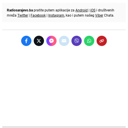
Radiosarajevo.ba
pratite putem aplikacije za
Android
|
iOS
i društvenih
mreža
Twitter
|
Facebook
|
Instagram
, kao i putem našeg
Viber
Chata.