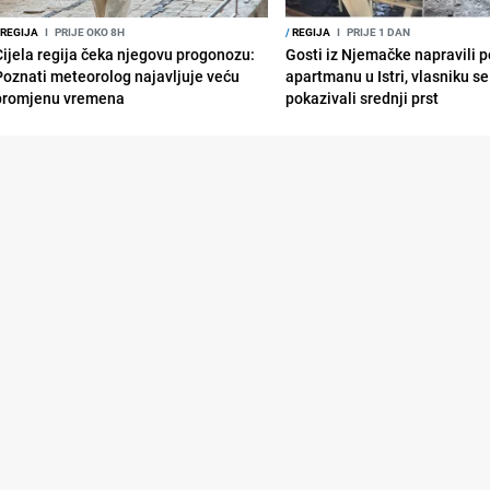
REGIJA
I
PRIJE OKO 8H
/
REGIJA
I
PRIJE 1 DAN
Cijela regija čeka njegovu progonozu:
Gosti iz Njemačke napravili p
Poznati meteorolog najavljuje veću
apartmanu u Istri, vlasniku se 
promjenu vremena
pokazivali srednji prst