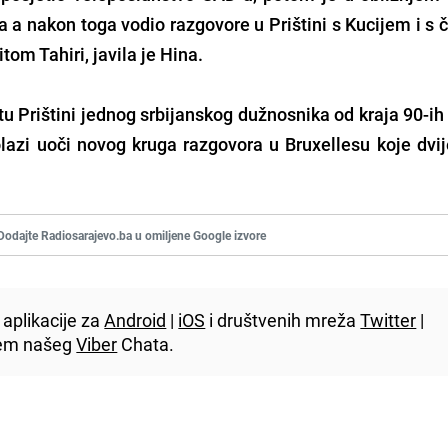
 a nakon toga vodio razgovore u Prištini s Kucijem i s 
om Tahiri, javila je Hina.
u Prištini jednog srbijanskog dužnosnika od kraja 90-ih
lazi uoči novog kruga razgovora u Bruxellesu koje dvij
Dodajte Radiosarajevo.ba u omiljene Google izvore
aplikacije za
Android
|
iOS
i društvenih mreža
Twitter
|
utem našeg
Viber
Chata.