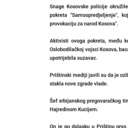
Snage Kosovske policije okružile
pokreta "Samoopredjeljenje", ko
provokaciju za narod Kosova".
Aktivisti ovoga pokreta, među ko
Oslobodilačkoj vojsci Kosova, baca
upotrijebila suzavac.
Prištinski mediji javili su da je o
stakla nove zgrade vlade.
Šef srbijanskog pregovaračkog ti
Hajredinom Kucijem.
On je po dolasku u Prištinu prvo