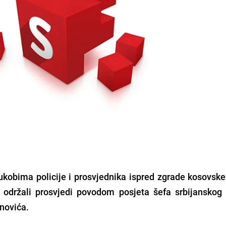
ukobima policije i prosvjednika ispred zgrade kosovske
e održali prosvjedi povodom posjeta šefa srbijanskog
anovića.