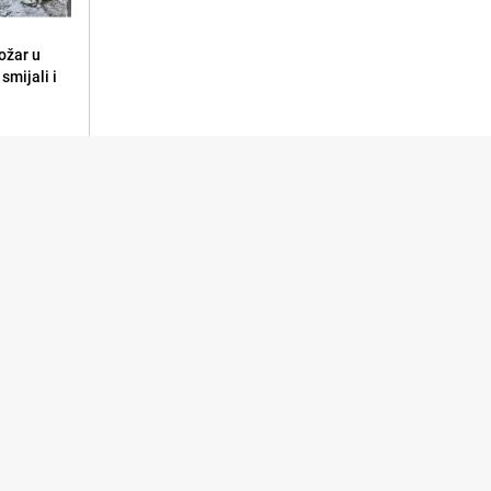
ožar u
smijali i