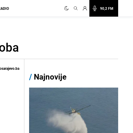
RADIO
90,2 FM
soba
osarajevo.ba
/
Najnovije