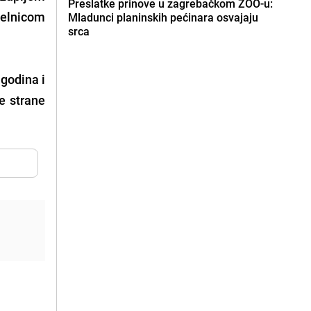
Preslatke prinove u zagrebačkom ZOO-u:
čelnicom
Mladunci planinskih pećinara osvajaju
srca
 godina i
e strane