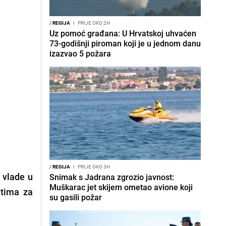
/
REGIJA
I
PRIJE OKO 2H
Uz pomoć građana: U Hrvatskoj uhvaćen
73-godišnji piroman koji je u jednom danu
izazvao 5 požara
/
REGIJA
I
PRIJE OKO 3H
 vlade u
Snimak s Jadrana zgrozio javnost:
Muškarac jet skijem ometao avione koji
 tima za
su gasili požar