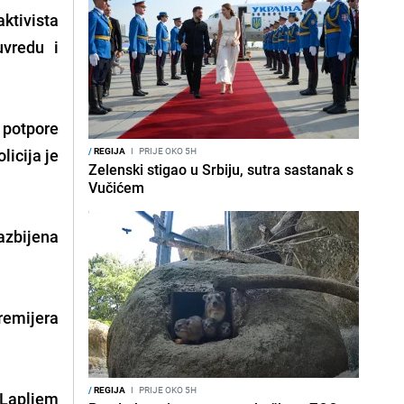
ktivista
uvredu i
 potpore
licija je
/
REGIJA
I
PRIJE OKO 5H
Zelenski stigao u Srbiju, sutra sastanak s
Vučićem
razbijena
remijera
/
REGIJA
I
PRIJE OKO 5H
 Lapljem