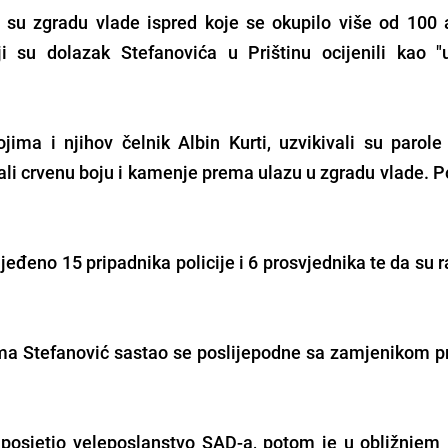
 su zgradu vlade ispred koje se okupilo više od 100 a
ji su dolazak Stefanovića u Prištinu ocijenili kao "
jima i njihov čelnik Albin Kurti, uzvikivali su parole
li crvenu boju i kamenje prema ulazu u zgradu vlade. Po
zlijeđeno 15 pripadnika policije i 6 prosvjednika te da su 
ma Stefanović sastao se poslijepodne sa zamjenikom p
 posjetio veleposlanstvo SAD-a, potom je u obližnjem