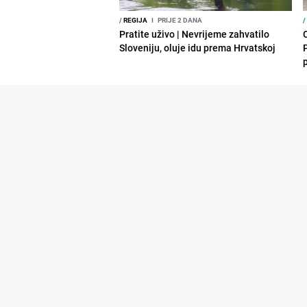
/
REGIJA
I
PRIJE 2 DANA
/
Pratite uživo | Nevrijeme zahvatilo
Sloveniju, oluje idu prema Hrvatskoj