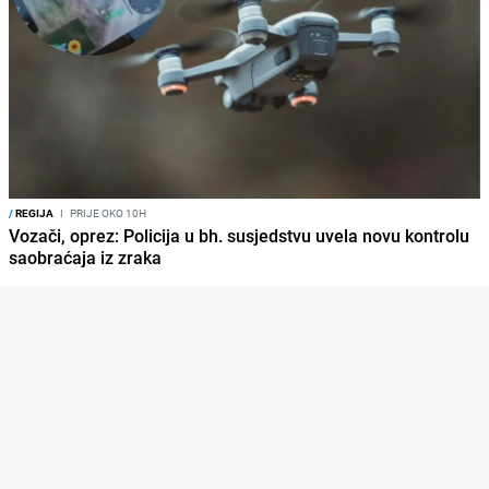
/
REGIJA
I
PRIJE OKO 10H
Vozači, oprez: Policija u bh. susjedstvu uvela novu kontrolu
saobraćaja iz zraka