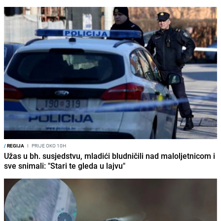
/
REGIJA
I
PRIJE OKO 10H
Užas u bh. susjedstvu, mladići bludničili nad maloljetnicom i
sve snimali: "Stari te gleda u lajvu"