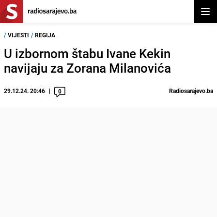
Otvor
/
VIJESTI
/
REGIJA
U izbornom štabu Ivane Kekin
navijaju za Zorana Milanovića
29.12.24. 20:46
Radiosarajevo.ba
0