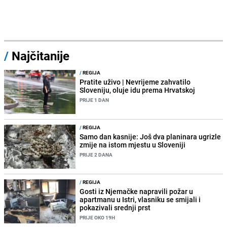
/
Najčitanije
/
REGIJA
Pratite uživo | Nevrijeme zahvatilo
Sloveniju, oluje idu prema Hrvatskoj
PRIJE 1 DAN
/
REGIJA
Samo dan kasnije: Još dva planinara ugrizle
zmije na istom mjestu u Sloveniji
PRIJE 2 DANA
/
REGIJA
Gosti iz Njemačke napravili požar u
apartmanu u Istri, vlasniku se smijali i
pokazivali srednji prst
PRIJE OKO 19H