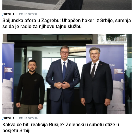
/
REGIJA
I
PRIJE OKO 9H
Špijunska afera u Zagrebu: Uhapšen haker iz Srbije, sumnja
se da je radio za njihovu tajnu službu
/
REGIJA
I
PRIJE OKO 9H
Kakva će biti reakcija Rusije? Zelenski u subotu stiže u
posjetu Srbiji