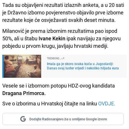
Tada su objavljeni rezultati izlaznih anketa, a u 20 sati
je Državno izborno povjerenstvo objavilo prve izborne
rezultate koje će osvježavati svakih deset minuta.
Milanović je prema izbornim rezultatima pao ispod
50%, ali u štabu
Ivane Kekin
ipak navijaju za njegovu
pobjedu u prvom krugu, javljaju hrvatski mediji.
TRENDING
Imala ga je skoro svaka kuća u Jugoslaviji:
Danas ovaj luster vrijedi i nekoliko hiljada eura
Vesele se i izbornom potopu HDZ-ovog kandidata
Dragana Primorca.
Sve o izborima u Hrvatskoj čitajte na linku
OVDJE.
Dodajte Radiosarajevo.ba u omiljene Google izvore