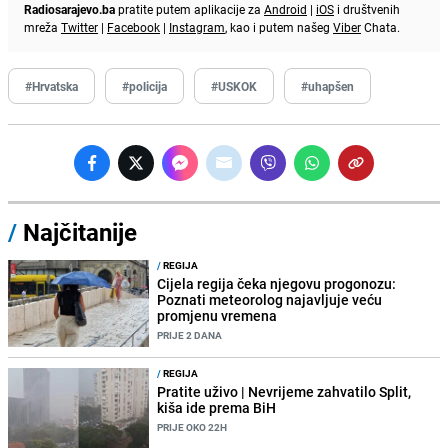
Radiosarajevo.ba
pratite putem aplikacije za
Android
|
iOS
i društvenih
mreža
Twitter
|
Facebook
|
Instagram
, kao i putem našeg
Viber
Chata.
#Hrvatska
#policija
#USKOK
#uhapšen
/
Najčitanije
/
REGIJA
Cijela regija čeka njegovu progonozu:
Poznati meteorolog najavljuje veću
promjenu vremena
PRIJE 2 DANA
/
REGIJA
Pratite uživo | Nevrijeme zahvatilo Split,
kiša ide prema BiH
PRIJE OKO 22H