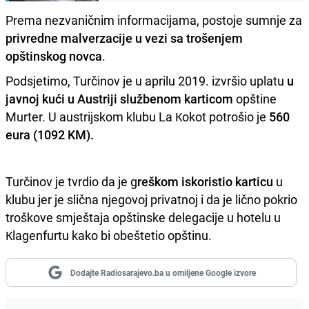
Prema nezvaničnim informacijama, postoje sumnje za
privredne malverzacije u vezi sa trošenjem
opštinskog novca
.
Podsjetimo, Turčinov je u aprilu 2019. izvršio uplatu
u
javnoj kući u Austriji službenom karticom
opštine
Murter. U austrijskom klubu La Кokot potrošio je
560
eura (1092 KM).
Turčinov je tvrdio da je g
reškom iskoristio karticu
u
klubu jer je slična njegovoj privatnoj i da je lično pokrio
troškove smještaja opštinske delegacije u hotelu u
Кlagenfurtu kako bi obeštetio opštinu.
Dodajte Radiosarajevo.ba u omiljene Google izvore