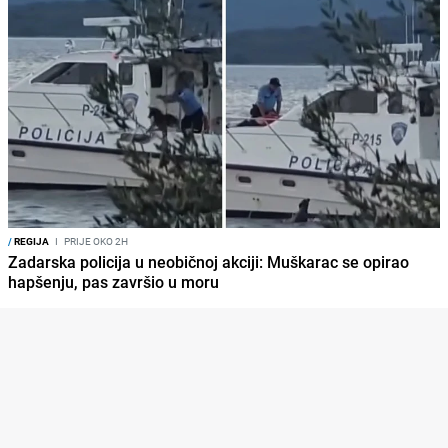
/
REGIJA
I
PRIJE OKO 2H
Zadarska policija u neobičnoj akciji: Muškarac se opirao
hapšenju, pas završio u moru