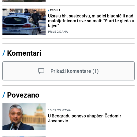
/
REGIJA
Užas u bh. susjedstvu, mladići bludničili nad
maloljetnicom i sve snimali: "Stari te gleda u
lajvu"
PRIJE 2 DANA
/
Komentari
Prikaži komentare
(
1
)
/
Povezano
15.02.23. 07:44
U Beogradu ponovo uhapšen Čedomir
Jovanović