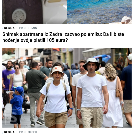
/
REGIJA
I
PRIJE 30MIN
Snimak apartmana iz Zadra izazvao polemiku: Da li biste
noćenje ovdje platili 105 eura?
/
REGIJA
I
PRIJE OKO 1H