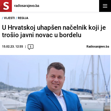
Otvor
/
VIJESTI
/
REGIJA
U Hrvatskoj uhapšen načelnik koji je
trošio javni novac u bordelu
15.02.23. 12:55
Radiosarajevo.ba
1