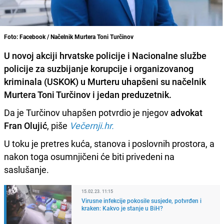
Foto: Facebook / Načelnik Murtera Toni Turčinov
U novoj akciji hrvatske policije i Nacionalne službe
policije za suzbijanje korupcije i organizovanog
kriminala (USKOK) u Murteru uhapšeni su načelnik
Murtera Toni Turčinov i jedan preduzetnik.
Da je Turčinov uhapšen potvrdio je njegov
advokat
Fran Olujić
, piše
Večernji.hr.
U toku je pretres kuća, stanova i poslovnih prostora, a
nakon toga osumnjičeni će biti privedeni na
saslušanje.
15.02.23. 11:15
Virusne infekcije pokosile susjede, potvrđen i
kraken: Kakvo je stanje u BiH?