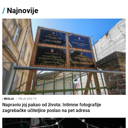
/
Najnovije
/
REGIJA
I
PRIJE OKO 7H
Napravio joj pakao od života: Intimne fotografije
zagrebačke učiteljice poslao na pet adresa