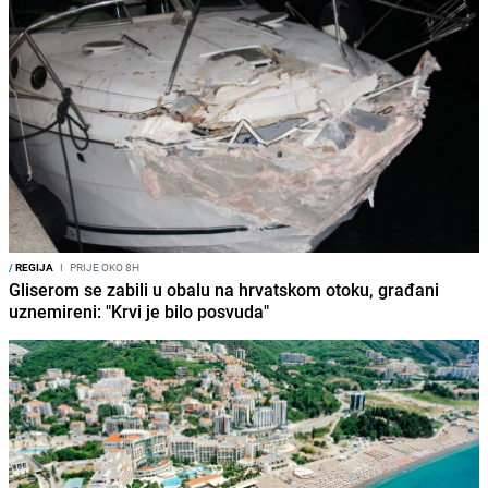
/
REGIJA
I
PRIJE OKO 8H
Gliserom se zabili u obalu na hrvatskom otoku, građani
uznemireni: "Krvi je bilo posvuda"