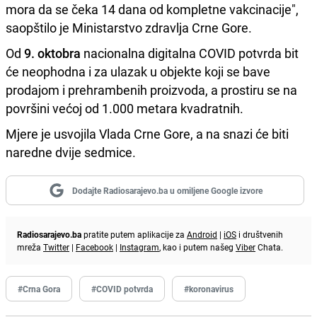
mora da se čeka 14 dana od kompletne vakcinacije",
saopštilo je Ministarstvo zdravlja Crne Gore.
Od
9. oktobra
nacionalna digitalna COVID potvrda bit
će neophodna i za ulazak u objekte koji se bave
prodajom i prehrambenih proizvoda, a prostiru se na
površini većoj od 1.000 metara kvadratnih.
Mjere je usvojila Vlada Crne Gore, a na snazi će biti
naredne dvije sedmice.
Dodajte Radiosarajevo.ba u omiljene Google izvore
Radiosarajevo.ba
pratite putem aplikacije za
Android
|
iOS
i društvenih
mreža
Twitter
|
Facebook
|
Instagram
, kao i putem našeg
Viber
Chata.
#Crna Gora
#COVID potvrda
#koronavirus