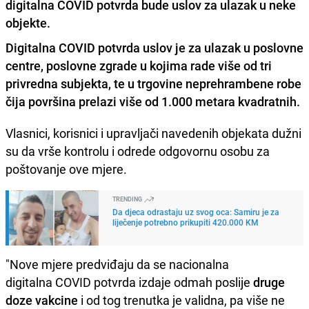
digitalna COVID potvrda bude uslov za ulazak u neke
objekte.
Digitalna COVID potvrda
uslov je za ulazak u poslovne
centre, poslovne zgrade u kojima rade više od tri
privredna subjekta, te u trgovine neprehrambene robe
čija površina prelazi više od 1.000 metara kvadratnih.
Vlasnici, korisnici i upravljači navedenih objekata dužni
su da vrše kontrolu i odrede odgovornu osobu za
poštovanje ove mjere.
TRENDING
Da djeca odrastaju uz svog oca: Samiru je za
liječenje potrebno prikupiti 420.000 KM
"Nove mjere predviđaju da se nacionalna
digitalna COVID potvrda izdaje odmah poslije
druge
doze vakcine
i od tog trenutka je validna, pa više ne