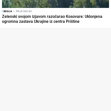
/
REGIJA
I
PRIJE OKO 9H
Zelenski svojom izjavom razočarao Kosovare: Uklonjena
ogromna zastava Ukrajine iz centra Prištine