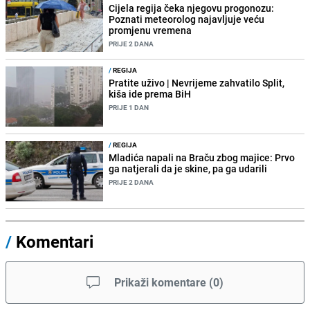
Cijela regija čeka njegovu progonozu:
Poznati meteorolog najavljuje veću
promjenu vremena
PRIJE 2 DANA
/
REGIJA
Pratite uživo | Nevrijeme zahvatilo Split,
kiša ide prema BiH
PRIJE 1 DAN
/
REGIJA
Mladića napali na Braču zbog majice: Prvo
ga natjerali da je skine, pa ga udarili
PRIJE 2 DANA
/
Komentari
Prikaži komentare
(
0
)