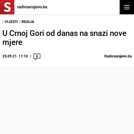
Otvor
/
VIJESTI
/
REGIJA
U Crnoj Gori od danas na snazi nove
mjere
25.09.21. 11:10
Radiosarajevo.ba
0