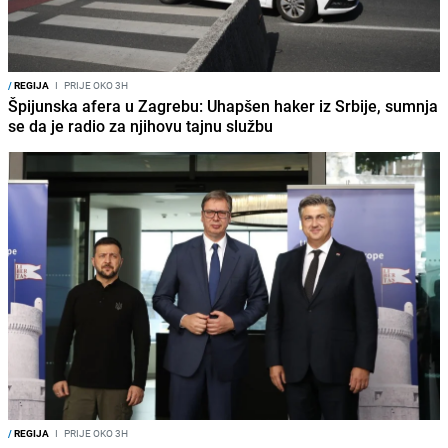
/
REGIJA
I
PRIJE OKO 3H
Špijunska afera u Zagrebu: Uhapšen haker iz Srbije, sumnja
se da je radio za njihovu tajnu službu
/
REGIJA
I
PRIJE OKO 3H