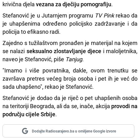
krivična djela
vezana za dječiju pornografiju
.
Stefanović je u Jutarnjem programu
TV Pink
rekao da
je uhapšenima određeno policijsko zadržavanje i da
policija to efikasno radi.
Zajedno s tužilaštvom pronađen je materijal na kojem
se nalazi
seksualno zlostavljanje djece
i maloljetnika,
naveo je Stefanović, piše
Tanjug
.
"Imamo i više povratnika, dakle, ovom trenutku se
završava pretres većeg broja osoba i pet ih je već do
sada uhapšeno", rekao je Stefanović.
Stefanović je dodao da je riječ o pet uhapšenih osoba
na teritoriji Beograda, ali da se, inače, akcija
provodi na
području cijele Srbije
.
Dodajte Radiosarajevo.ba u omiljene Google izvore