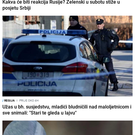
Kakva će biti reakcija Rusije? Zelenski u subotu stiže u
posjetu Srbiji
/
REGIJA
I
PRIJE OKO 4H
Užas u bh. susjedstvu, mladići bludničili nad maloljetnicom i
sve snimali: "Stari te gleda u lajvu"