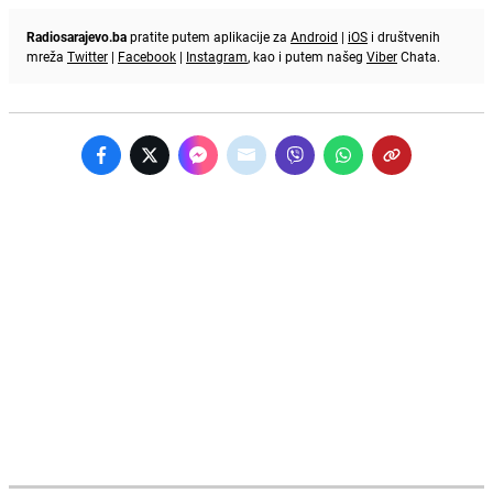
Radiosarajevo.ba
pratite putem aplikacije za
Android
|
iOS
i društvenih
mreža
Twitter
|
Facebook
|
Instagram
, kao i putem našeg
Viber
Chata.