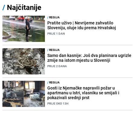
/
Najčitanije
/
REGIJA
Pratite uživo | Nevrijeme zahvatilo
Sloveniju, oluje idu prema Hrvatskoj
PRIJE 1 DAN
/
REGIJA
Samo dan kasnije: Još dva planinara ugrizle
zmije na istom mjestu u Sloveniji
PRIJE 2 DANA
/
REGIJA
Gosti iz Njemačke napravili požar u
apartmanu u Istri, vlasniku se smijali i
pokazivali srednji prst
PRIJE OKO 13H