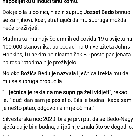
naposljetku u induciranu komu.
Dok je bila u bolnici, njezin suprug
Jozsef Bedo
brinuo
se za njihovu kćer, strahujući da mu supruga možda
neće preživjeti.
Mađarska ima najviše umrlih od covida-19 u svijetu na
100.000 stanovnika, po podacima Univerziteta Johns
Hopkins, i u nekim bolnicama čak 80 posto pacijenata
na respiratorima nije preživjelo.
No oko Božića Bedu je nazvala liječnica i rekla mu da
mu se supruga probudila.
"Liječnica je rekla da me supruga želi vidjeti"
, rekao
je. "Idući dan sam je posjetio. Bila je budna i kada sam
je nešto pitao, odgovorila mi je očima."
Silvestarska noć 2020. bila je prvi put da se Bedo-Nagy
sjeća da je bila budna, ali još nije znala što se dogodilo.