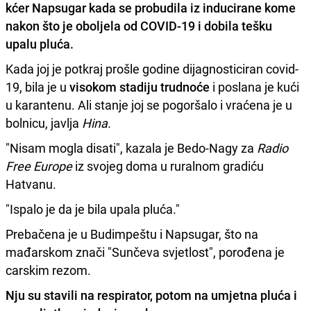
kćer
Napsugar
kada se probudila iz inducirane kome
nakon što je oboljela od COVID-19 i dobila tešku
upalu pluća.
Kada joj je potkraj prošle godine dijagnosticiran covid-
19, bila je u
visokom stadiju trudnoće
i poslana je kući
u karantenu. Ali stanje joj se pogoršalo i vraćena je u
bolnicu, javlja
Hina.
"Nisam mogla disati", kazala je Bedo-Nagy za
Radio
Free Europe
iz svojeg doma u ruralnom gradiću
Hatvanu.
"Ispalo je da je bila upala pluća."
Prebačena je u Budimpeštu i Napsugar, što na
mađarskom znači "Sunčeva svjetlost", porođena je
carskim rezom.
Nju su stavili na respirator, potom na umjetna pluća i