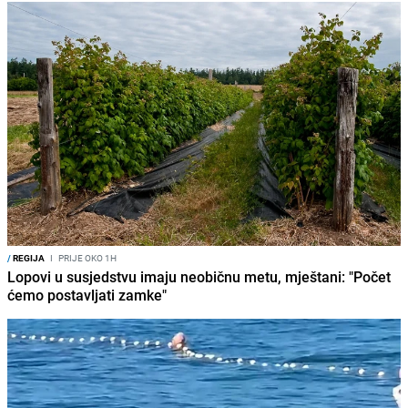
/
REGIJA
I
PRIJE OKO 1H
Lopovi u susjedstvu imaju neobičnu metu, mještani: "Počet
ćemo postavljati zamke"