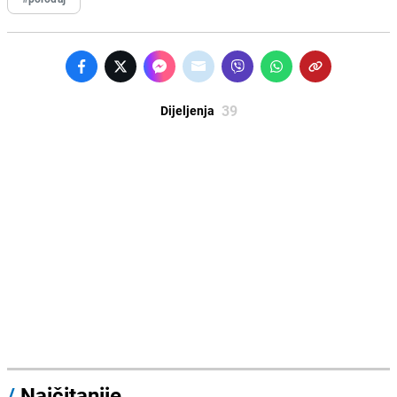
39
Dijeljenja
/
Najčitanije