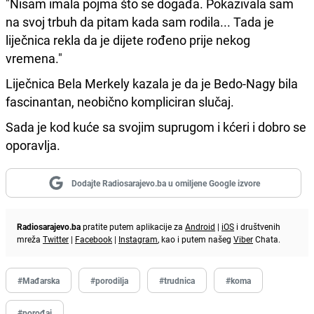
"Nisam imala pojma što se događa. Pokazivala sam
na svoj trbuh da pitam kada sam rodila... Tada je
liječnica rekla da je dijete rođeno prije nekog
vremena."
Liječnica Bela Merkely kazala je da je Bedo-Nagy bila
fascinantan, neobično kompliciran slučaj.
Sada je kod kuće sa svojim suprugom i kćeri i dobro se
oporavlja.
Dodajte Radiosarajevo.ba u omiljene Google izvore
Radiosarajevo.ba
pratite putem aplikacije za
Android
|
iOS
i društvenih
mreža
Twitter
|
Facebook
|
Instagram
, kao i putem našeg
Viber
Chata.
#Mađarska
#porodilja
#trudnica
#koma
#porođaj