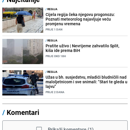
/
REGIJA
Cijela regija čeka njegovu progonozu:
Poznati meteorolog najavljuje veću
promjenu vremena
PRIJE 1 DAN
/
REGIJA
Pratite uživo | Nevrijeme zahvatilo Split,
kiša ide prema BiH
PRIJE OKO 18H
/
REGIJA
Užas u bh. susjedstvu, mladići bludničili nad
maloljetnicom i sve snimali: "Stari te gleda u
lajvu"
PRIJE 2 DANA
/
Komentari
Prikaži komentare
(
1
)