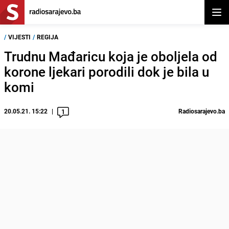
Otvor
/
VIJESTI
/
REGIJA
Trudnu Mađaricu koja je oboljela od
korone ljekari porodili dok je bila u
komi
20.05.21. 15:22
Radiosarajevo.ba
1