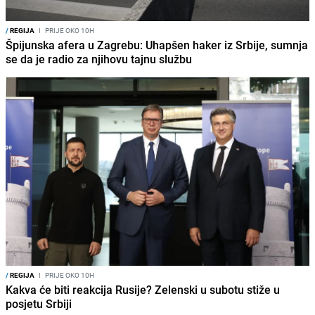
/
REGIJA
I
PRIJE OKO 10H
Špijunska afera u Zagrebu: Uhapšen haker iz Srbije, sumnja
se da je radio za njihovu tajnu službu
/
REGIJA
I
PRIJE OKO 10H
Kakva će biti reakcija Rusije? Zelenski u subotu stiže u
posjetu Srbiji