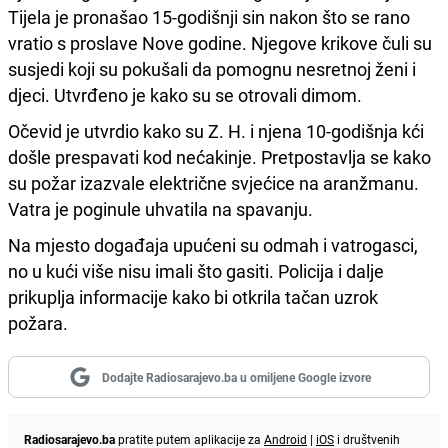
Tijela je pronašao 15-godišnji sin nakon što se rano
vratio s proslave Nove godine. Njegove krikove čuli su
susjedi koji su pokušali da pomognu nesretnoj ženi i
djeci. Utvrđeno je kako su se otrovali dimom.
Očevid je utvrdio kako su Z. H. i njena 10-godišnja kći
došle prespavati kod nećakinje. Pretpostavlja se kako
su požar izazvale električne svjećice na aranžmanu.
Vatra je poginule uhvatila na spavanju.
Na mjesto događaja upućeni su odmah i vatrogasci,
no u kući više nisu imali što gasiti. Policija i dalje
prikuplja informacije kako bi otkrila tačan uzrok
požara.
Dodajte Radiosarajevo.ba u omiljene Google izvore
Radiosarajevo.ba
pratite putem aplikacije za
Android
|
iOS
i društvenih