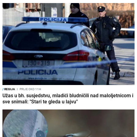
/
REGIJA
I
PRIJE OKO 11H
Užas u bh. susjedstvu, mladići bludničili nad maloljetnicom i
sve snimali: "Stari te gleda u lajvu"