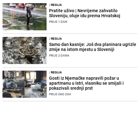
/
REGIJA
Pratite uživo | Nevrijeme zahvatilo
Sloveniju, oluje idu prema Hrvatskoj
PRIJE 1 DAN
/
REGIJA
Samo dan kasnije: Još dva planinara ugrizle
zmije na istom mjestu u Sloveniji
PRIJE 2 DANA
/
REGIJA
Gosti iz Njemačke napravili požar u
apartmanu u Istri, vlasniku se smijali i
pokazivali srednji prst
PRIJE OKO 20H