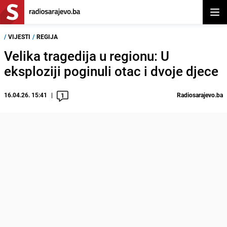
Otvor
/
VIJESTI
/
REGIJA
Velika tragedija u regionu: U
eksploziji poginuli otac i dvoje djece
16.04.26. 15:41
Radiosarajevo.ba
1