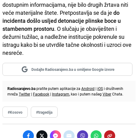
dostupnim informacijama, nije bilo drugih žrtava niti
veće materijalne štete. Pretpostavlja se da je
do
incidenta došlo usljed detonacije plinske boce u
stambenom prostoru
. O slučaju je obaviješten i
dežurni tužilac, a nadležne institucije pokrenule su
istragu kako bi se utvrdile tačne okolnosti i uzroci ove
nesreće.
Dodajte Radiosarajevo.ba u omiljene Google izvore
Radiosarajevo.ba
pratite putem aplikacije za
Android
|
iOS
i društvenih
mreža
Twitter
|
Facebook
|
Instagram
, kao i putem našeg
Viber
Chata.
#Kosovo
#tragedija