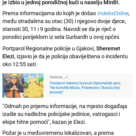
je izbio u jednoj porodičnoj kući u naselju Mirdit.
Prema informacijama do kojih je došao
IndeksOnline
,
među stradalima su otac (30) i njegovo dvoje djece,
starosti 30, 11 i 9 godina. Navodi se da je riječ o
porodici porijeklom iz sela Gurbardh u ovoj općini.
Portparol Regionalne policije u Gjakovi,
Sheremet
Elezi
, izjavio je da je policija obaviještena o incidentu
oko 12:55 sati.
TRENDING
Trumpovi memovi izazvali diplomatski spor:
"Ne koristite Maria, Pokemone i Naruta bez
dozvole"
"Odmah po prijemu informacije, na mjesto događaja
izašle su nadležne policijske jedinice, vatrogasci i
ekipe hitne pomoći", kazao je Elezi.
Požar je u međuvremenu lokalizovan, a prema