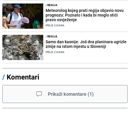
/
REGIJA
Meteorolog kojeg prati regija objavio novu
prognozu: Poznato i kada bi moglo stići
pravo osvježenje
PRIJE 3 DANA
/
REGIJA
Samo dan kasnije: Još dva planinara ugrizle
zmije na istom mjestu u Sloveniji
PRIJE 2 DANA
/
Komentari
Prikaži komentare
(
1
)