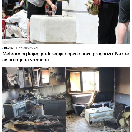
/
REGIJA
I
PRIJE OKO 2H
Meteorolog kojeg prati regija objavio novu prognozu: Nazire
se promjena vremena