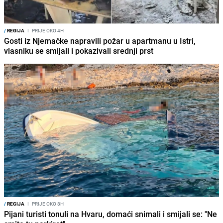
/
REGIJA
I
PRIJE OKO 4H
Gosti iz Njemačke napravili požar u apartmanu u Istri,
vlasniku se smijali i pokazivali srednji prst
/
REGIJA
I
PRIJE OKO 8H
Pijani turisti tonuli na Hvaru, domaći snimali i smijali se: "Ne