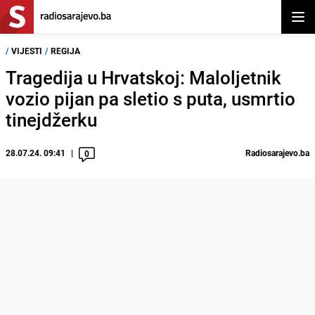
Otvor
/
VIJESTI
/
REGIJA
Tragedija u Hrvatskoj: Maloljetnik
vozio pijan pa sletio s puta, usmrtio
tinejdžerku
28.07.24. 09:41
Radiosarajevo.ba
0