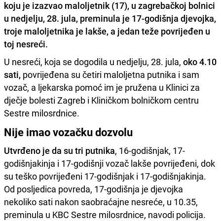
koju je izazvao maloljetnik (17), u zagrebačkoj bolnici
u nedjelju, 28. jula, preminula je 17-godišnja djevojka,
troje maloljetnika je lakše, a jedan teže povrijeđen u
toj nesreći.
U nesreći, koja se dogodila u nedjelju, 28. jula,
oko 4.10
sati,
povrijeđena su četiri maloljetna putnika i sam
vozač, a ljekarska pomoć im je pružena u Klinici za
dječje bolesti Zagreb i Kliničkom bolničkom centru
Sestre milosrdnice.
Nije imao vozačku dozvolu
Utvrđeno je da su tri putnika
, 16-godišnjak, 17-
godišnjakinja i 17-godišnji vozač lakše povrijeđeni, dok
su teško povrijeđeni 17-godišnjak i 17-godišnjakinja.
Od posljedica povreda, 17-godišnja je djevojka
nekoliko sati nakon saobraćajne nesreće, u 10.35,
preminula u KBC Sestre milosrdnice, navodi policija.