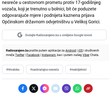
nesreće u cestovnom prometu protiv 17-godišnjeg
vozača, koji je trenutno u bolnici, bit će poduzete
odgovarajuće mjere i podnijeta kaznena prijava
Općinskom državnom odvjetništvu u Velikoj Gorici.
Dodajte Radiosarajevo.ba u omiljene Google izvore
Radiosarajevo.ba
pratite putem aplikacije za
Android
|
iOS
i društvenih
mreža
Twitter
|
Facebook
|
Instagram
, kao i putem našeg
Viber
Chata.
#Hrvatska
#saobraćajna nesreća
#maloljetnici