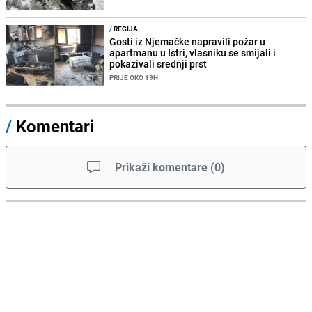
/
REGIJA
Gosti iz Njemačke napravili požar u
apartmanu u Istri, vlasniku se smijali i
pokazivali srednji prst
PRIJE OKO 19H
/
Komentari
Prikaži komentare
(
0
)