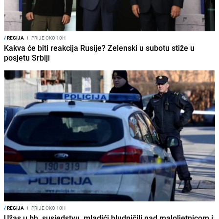
/
REGIJA
I
PRIJE OKO 10H
Kakva će biti reakcija Rusije? Zelenski u subotu stiže u
posjetu Srbiji
/
REGIJA
I
PRIJE OKO 10H
Užas u bh. susjedstvu, mladići bludničili nad maloljetnicom i