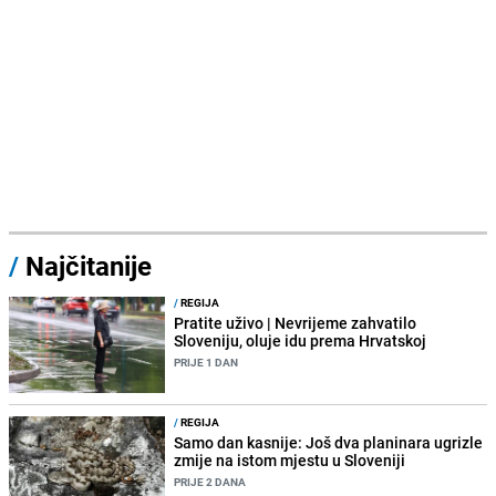
/
Najčitanije
/
REGIJA
Pratite uživo | Nevrijeme zahvatilo
Sloveniju, oluje idu prema Hrvatskoj
PRIJE 1 DAN
/
REGIJA
Samo dan kasnije: Još dva planinara ugrizle
zmije na istom mjestu u Sloveniji
PRIJE 2 DANA