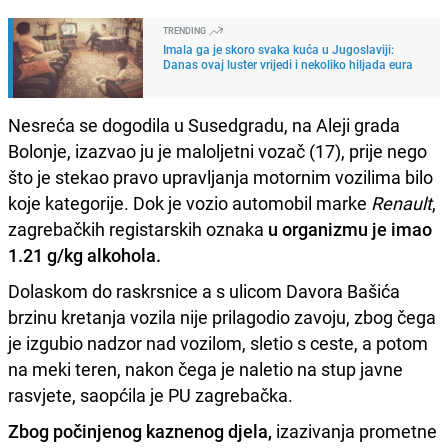
TRENDING
Imala ga je skoro svaka kuća u Jugoslaviji:
Danas ovaj luster vrijedi i nekoliko hiljada eura
Nesreća se dogodila u Susedgradu, na Aleji grada
Bolonje, izazvao ju je maloljetni vozač (17), prije nego
što je stekao pravo upravljanja motornim vozilima bilo
koje kategorije. Dok je vozio automobil marke
Renault
,
zagrebačkih registarskih oznaka
u organizmu je imao
1.21 g/kg alkohola.
Dolaskom do raskrsnice a s ulicom Davora Bašića
brzinu kretanja vozila nije prilagodio zavoju, zbog čega
je izgubio nadzor nad vozilom, sletio s ceste, a potom
na meki teren, nakon čega je naletio na stup javne
rasvjete, saopćila je PU zagrebačka.
Zbog počinjenog kaznenog djela,
izazivanja prometne