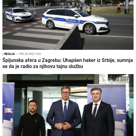
/
REGIJA
I
PRIJE OKO 10H
Špijunska afera u Zagrebu: Uhapšen haker iz Srbije, sumnja
se da je radio za njihovu tajnu službu