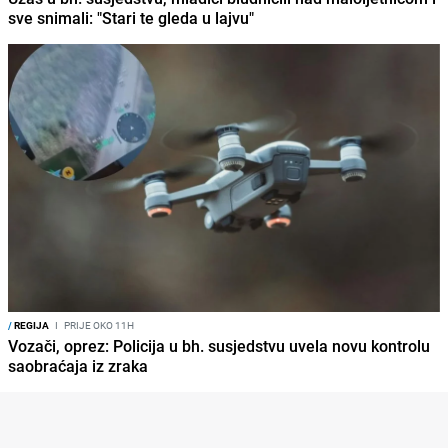
sve snimali: "Stari te gleda u lajvu"
/
REGIJA
I
PRIJE OKO 11H
Vozači, oprez: Policija u bh. susjedstvu uvela novu kontrolu
saobraćaja iz zraka