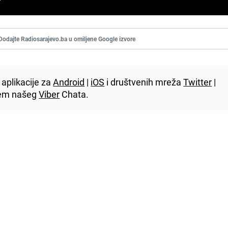
Dodajte Radiosarajevo.ba u omiljene Google izvore
aplikacije za
Android
|
iOS
i društvenih mreža
Twitter
|
utem našeg
Viber
Chata.