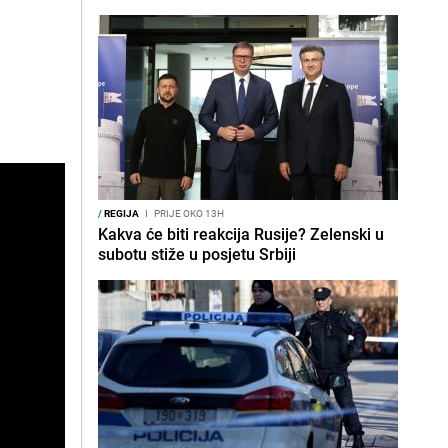
/
REGIJA
I
PRIJE OKO 13H
Kakva će biti reakcija Rusije? Zelenski u
subotu stiže u posjetu Srbiji