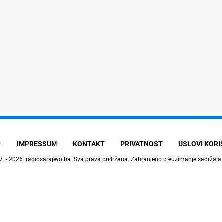
G
IMPRESSUM
KONTAKT
PRIVATNOST
USLOVI KOR
7. - 2026.
radiosarajevo.ba
. Sva prava pridržana. Zabranjeno preuzimanje sadržaja