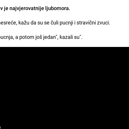
v je najvjerovatnije ljubomora.
nesreće, kažu da su se čuli pucnji i stravični zvuci.
 pucnja, a potom još jedan", kazali su".