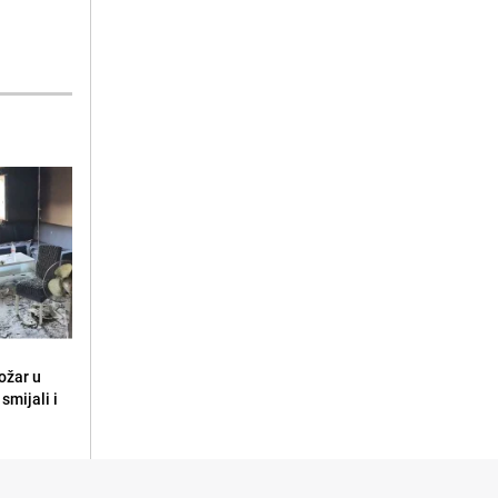
ožar u
smijali i