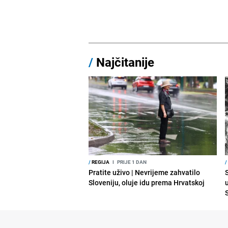
/
Najčitanije
/
REGIJA
I
PRIJE 1 DAN
/
Pratite uživo | Nevrijeme zahvatilo
Sloveniju, oluje idu prema Hrvatskoj