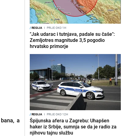
/
REGIJA
I
PRIJE OKO 1H
"Jak udarac i tutnjava, padale su čaše":
Zemljotres magnitude 3,5 pogodio
hrvatsko primorje
/
REGIJA
I
PRIJE OKO 12H
 bana, a
Špijunska afera u Zagrebu: Uhapšen
haker iz Srbije, sumnja se da je radio za
njihovu tajnu službu