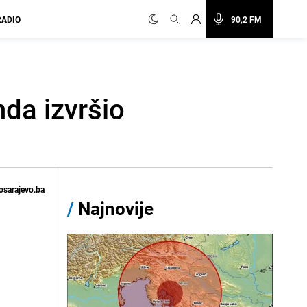
RADIO
90,2 FM
da izvršio
osarajevo.ba
/
Najnovije