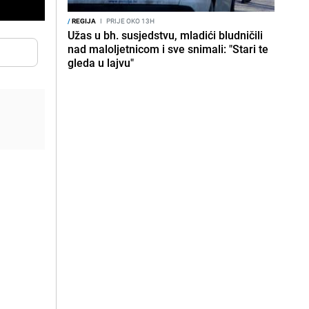
/
REGIJA
I
PRIJE OKO 13H
Užas u bh. susjedstvu, mladići bludničili
nad maloljetnicom i sve snimali: "Stari te
gleda u lajvu"