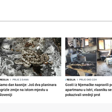
REGIJA
I
PRIJE 2 DANA
/
REGIJA
I
PRIJE OKO 22H
Samo dan kasnije: Još dva planinara
Gosti iz Njemačke napravili p
ugrizle zmije na istom mjestu u
apartmanu u Istri, vlasniku se 
Sloveniji
pokazivali srednji prst