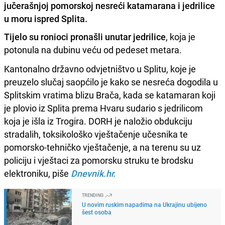
jučerašnjoj pomorskoj nesreći katamarana i jedrilice
u moru ispred Splita.
Tijelo su ronioci pronašli unutar jedrilice
, koja je
potonula na dubinu veću od pedeset metara.
Kantonalno državno odvjetništvo u Splitu, koje je
preuzelo slučaj saopćilo je kako se nesreća dogodila u
Splitskim vratima blizu Brača, kada se katamaran koji
je plovio iz Splita prema Hvaru sudario s jedrilicom
koja je išla iz Trogira. DORH je naložio obdukciju
stradalih, toksikološko vještačenje učesnika te
pomorsko-tehničko vještačenje, a na terenu su uz
policiju i vještaci za pomorsku struku te brodsku
elektroniku, piše
Dnevnik.hr.
TRENDING
U novim ruskim napadima na Ukrajinu ubijeno
šest osoba