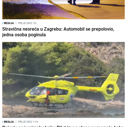
/
REGIJA
I
PRIJE OKO 1H
Stravična nesreća u Zagrebu: Automobil se prepolovio,
jedna osoba poginula
/
REGIJA
I
PRIJE OKO 11H