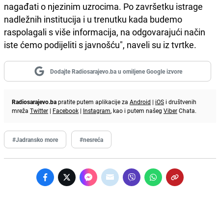
nagađati o njezinim uzrocima. Po završetku istrage
nadležnih institucija i u trenutku kada budemo
raspolagali s više informacija, na odgovarajući način
iste ćemo podijeliti s javnošću", naveli su iz tvrtke.
Dodajte Radiosarajevo.ba u omiljene Google izvore
Radiosarajevo.ba
pratite putem aplikacije za
Android
|
iOS
i društvenih
mreža
Twitter
|
Facebook
|
Instagram
, kao i putem našeg
Viber
Chata.
#Jadransko more
#nesreća