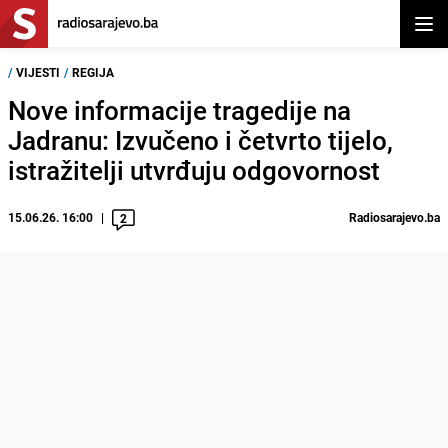
Otvor
/
VIJESTI
/
REGIJA
Nove informacije tragedije na
Jadranu: Izvučeno i četvrto tijelo,
istražitelji utvrđuju odgovornost
15.06.26. 16:00
Radiosarajevo.ba
2