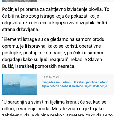
Počinje i priprema za zahtjevno izvlačenje plovila. To
će biti nužno zbog istrage koja će pokazati ko je
odgovoran za nesreću u kojoj su život izgubila
četiri
strana državljana
.
"Elementi istrage su da gledamo na samom brodu
opremu, je li ispravna, kako se koristi, operativne
postupke, postupke kompanije, pa
čak i u samom
događaju kako su ljudi reagirali
", rekao je Slaven
Bušić, istražitelj pomorskih nesreća.
15.06.26. 09:45
Tragedija na Jadranu: U kabini jedrilice nađeno
tijelo četvrte osobe iz nesreće, slijedi izvlačenje
"U saradnji sa svim tim tijelima krenut će se, kad se
odluči, u vađenje broda. Morate znati da je to jako
zahtjevno, da je dubina preko 50 metara, tako da se to