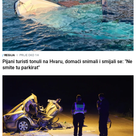
/
REGIJA
I
PRIJE OKO 1H
Pijani turisti tonuli na Hvaru, domaći snimali i smijali se: "Ne
smite tu parkirat"