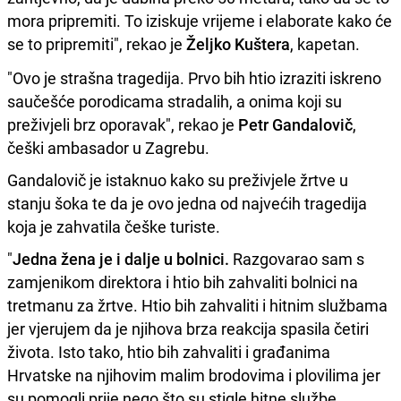
mora pripremiti. To iziskuje vrijeme i elaborate kako će
se to pripremiti", rekao je
Željko Kuštera
, kapetan.
"Ovo je strašna tragedija. Prvo bih htio izraziti iskreno
saučešće porodicama stradalih, a onima koji su
preživjeli brz oporavak", rekao je
Petr Gandalovič
,
češki ambasador u Zagrebu.
Gandalovič je istaknuo kako su preživjele žrtve u
stanju šoka te da je ovo jedna od najvećih tragedija
koja je zahvatila češke turiste.
"
Jedna žena je i dalje u bolnici.
Razgovarao sam s
zamjenikom direktora i htio bih zahvaliti bolnici na
tretmanu za žrtve. Htio bih zahvaliti i hitnim službama
jer vjerujem da je njihova brza reakcija spasila četiri
života. Isto tako, htio bih zahvaliti i građanima
Hrvatske na njihovim malim brodovima i plovilima jer
su pomogli prije nego što su stigle hitne službe.