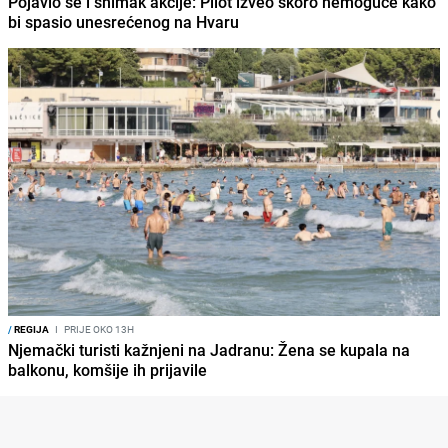
Pojavio se i snimak akcije: Pilot izveo skoro nemoguće kako
bi spasio unesrećenog na Hvaru
/
REGIJA
I
PRIJE OKO 13H
Njemački turisti kažnjeni na Jadranu: Žena se kupala na
balkonu, komšije ih prijavile