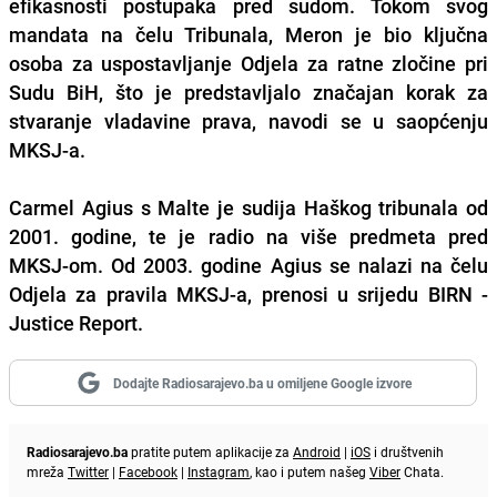
efikasnosti postupaka pred sudom. Tokom svog
mandata na čelu Tribunala, Meron je bio ključna
osoba za uspostavljanje Odjela za ratne zločine pri
Sudu BiH, što je predstavljalo značajan korak za
stvaranje vladavine prava, navodi se u saopćenju
MKSJ-a.
Carmel Agius s Malte je sudija Haškog tribunala od
2001. godine, te je radio na više predmeta pred
MKSJ-om. Od 2003. godine Agius se nalazi na čelu
Odjela za pravila MKSJ-a, prenosi u srijedu BIRN -
Justice Report.
Dodajte Radiosarajevo.ba u omiljene Google izvore
Radiosarajevo.ba
pratite putem aplikacije za
Android
|
iOS
i društvenih
mreža
Twitter
|
Facebook
|
Instagram
, kao i putem našeg
Viber
Chata.