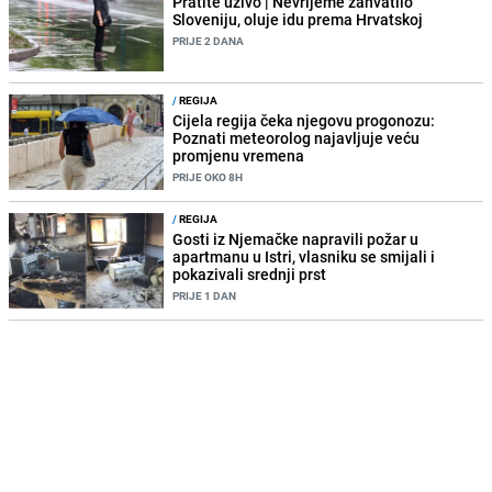
Pratite uživo | Nevrijeme zahvatilo
Sloveniju, oluje idu prema Hrvatskoj
PRIJE 2 DANA
/
REGIJA
Cijela regija čeka njegovu progonozu:
Poznati meteorolog najavljuje veću
promjenu vremena
PRIJE OKO 8H
/
REGIJA
Gosti iz Njemačke napravili požar u
apartmanu u Istri, vlasniku se smijali i
pokazivali srednji prst
PRIJE 1 DAN