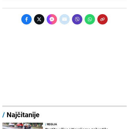
/
Najčitanije
/
REGIJA