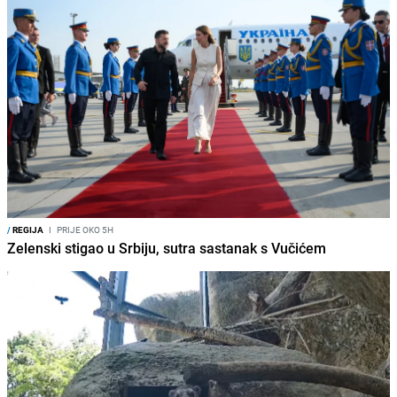
/
REGIJA
I
PRIJE OKO 5H
Zelenski stigao u Srbiju, sutra sastanak s Vučićem