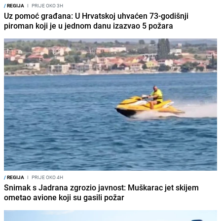
/
REGIJA
I
PRIJE OKO 3H
Uz pomoć građana: U Hrvatskoj uhvaćen 73-godišnji
piroman koji je u jednom danu izazvao 5 požara
/
REGIJA
I
PRIJE OKO 4H
Snimak s Jadrana zgrozio javnost: Muškarac jet skijem
ometao avione koji su gasili požar