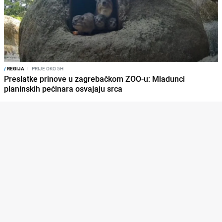
/
REGIJA
I
PRIJE OKO 5H
Preslatke prinove u zagrebačkom ZOO-u: Mladunci
planinskih pećinara osvajaju srca