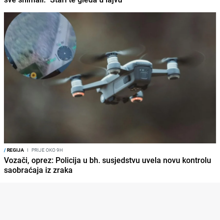
/
REGIJA
I
PRIJE OKO 9H
Vozači, oprez: Policija u bh. susjedstvu uvela novu kontrolu
saobraćaja iz zraka