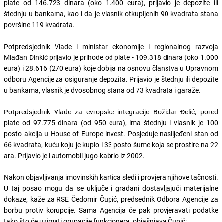
plate od 146.723 dinara (oko 1.400 eura), prijavio je depozite ili
štednju u bankama, kao i da je vlasnik otkupljenih 90 kvadrata stana
površine 119 kvadrata.
Potpredsjednik Vlade i ministar ekonomije i regionalnog razvoja
Mlađan Dinkić prijavio je prihode od plate - 109.318 dinara (oko 1.000
eura) i 28.616 (270 eura) koje dobija na osnovu članstva u Upravnom
odboru Agencije za osiguranje depozita. Prijavio je štednju ili depozite
u bankama, vlasnik je dvosobnog stana od 73 kvadrata i garaže.
Potpredsjednik Vlade za evropske integracije Božidar Đelić, pored
plate od 97.775 dinara (od 950 eura), ima štednju i vlasnik je 100
posto akcija u House of Europe invest. Posjeduje naslijeđeni stan od
66 kvadrata, kuću koju je kupio i 33 posto šume koja se prostire na 22
ara. Prijavio je i automobil jugo-kabrio iz 2002.
Nakon objavljivanja imovinskih kartica sledi i provjera njihove tačnosti.
U taj posao mogu da se uključe i građani dostavljajući materijalne
dokaze, kaže za RSE Čedomir Čupić, predsednik Odbora Agencije za
borbu protiv korupcije. Sama Agencija će pak provjeravati podatke
tako što će uzimati grupacije funkcionera, objašnjava Čupić: