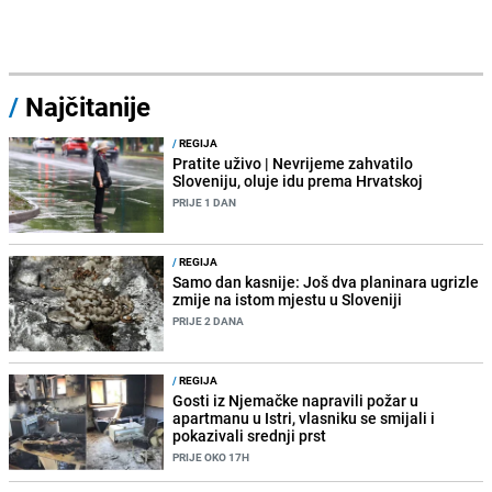
/
Najčitanije
/
REGIJA
Pratite uživo | Nevrijeme zahvatilo
Sloveniju, oluje idu prema Hrvatskoj
PRIJE 1 DAN
/
REGIJA
Samo dan kasnije: Još dva planinara ugrizle
zmije na istom mjestu u Sloveniji
PRIJE 2 DANA
/
REGIJA
Gosti iz Njemačke napravili požar u
apartmanu u Istri, vlasniku se smijali i
pokazivali srednji prst
PRIJE OKO 17H