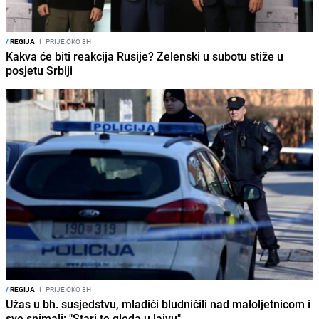
/
REGIJA
I
PRIJE OKO 8H
Kakva će biti reakcija Rusije? Zelenski u subotu stiže u
posjetu Srbiji
/
REGIJA
I
PRIJE OKO 8H
Užas u bh. susjedstvu, mladići bludničili nad maloljetnicom i
sve snimali: "Stari te gleda u lajvu"