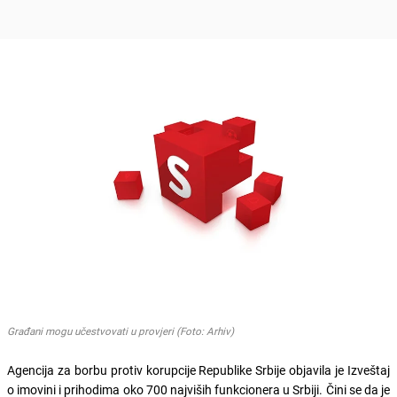
Građani mogu učestvovati u provjeri (Foto: Arhiv)
Agencija za borbu protiv korupcije Republike Srbije objavila je Izveštaj
o imovini i prihodima oko 700 najviših funkcionera u Srbiji. Čini se da je