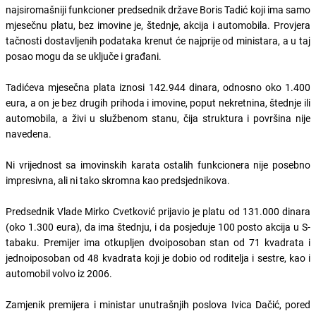
najsiromašniji funkcioner predsednik države Boris Tadić koji ima samo
mjesečnu platu, bez imovine je, štednje, akcija i automobila. Provjera
tačnosti dostavljenih podataka krenut će najprije od ministara, a u taj
posao mogu da se uključe i građani.
Tadićeva mjesečna plata iznosi 142.944 dinara, odnosno oko 1.400
eura, a on je bez drugih prihoda i imovine, poput nekretnina, štednje ili
automobila, a živi u službenom stanu, čija struktura i površina nije
navedena.
Ni vrijednost sa imovinskih karata ostalih funkcionera nije posebno
impresivna, ali ni tako skromna kao predsjednikova.
Predsednik Vlade Mirko Cvetković prijavio je platu od 131.000 dinara
(oko 1.300 eura), da ima štednju, i da posjeduje 100 posto akcija u S-
tabaku. Premijer ima otkupljen dvoiposoban stan od 71 kvadrata i
jednoiposoban od 48 kvadrata koji je dobio od roditelja i sestre, kao i
automobil volvo iz 2006.
Zamjenik premijera i ministar unutrašnjih poslova Ivica Dačić, pored