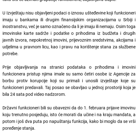
U Izvještaju nisu objavljeni podaci o iznosu ušteđevine koji funkcioneri
imaju u bankama ili drugim finansijskim organizacijama u Srbiji i
inostranstvu, već je samo označeno da li je imaju ili nemaju. Osim toga
imovinske karte sadrže i podatke o prihodima iz budžeta i drugih
javnih izvora, nepokretnoj imovini, prijevoznim sredstvima, akcijama i
udjelima u pravnom licu, kao i pravu na korištenje stana za službene
potrebe.
Prije objavljivanja na stranici podataka o prihodima i imovini
funkcionera pristup njima imale su samo četiri osobe iz Agencije za
borbu protiv korupcije koji su primali i unosili izvještaje koje su
funkcioneri predavali. Taj posao se obavljao u jednoj prostoriji koja je
bila 24 sata pod video nadzorom.
Državni funkcioneri bili su obavezni da do 1. februara prijave imovinu
koju trenutno posjeduju, isto će morati da učine i na kraju mandata, a
potom i još dva puta po napuštanju funkcija, kako bi moglo da se vrši
poređenje stanja.