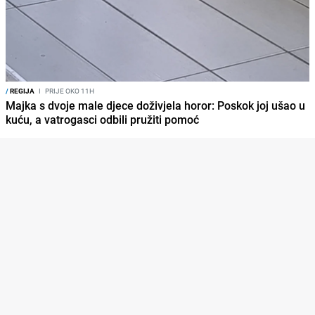
/
REGIJA
I
PRIJE OKO 11H
Majka s dvoje male djece doživjela horor: Poskok joj ušao u
kuću, a vatrogasci odbili pružiti pomoć