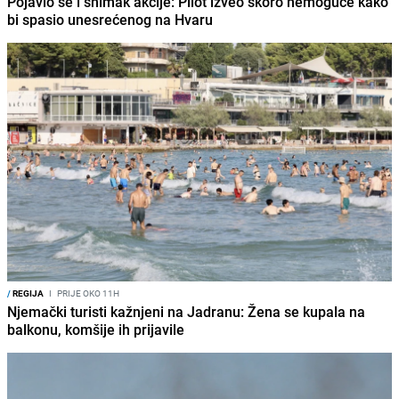
Pojavio se i snimak akcije: Pilot izveo skoro nemoguće kako
bi spasio unesrećenog na Hvaru
/
REGIJA
I
PRIJE OKO 11H
Njemački turisti kažnjeni na Jadranu: Žena se kupala na
balkonu, komšije ih prijavile