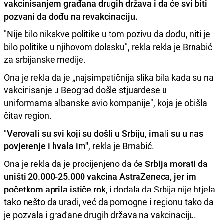
vakcinisanjem građana drugih država i da će
svi biti
pozvani da dođu na revakcinaciju
.
"Nije bilo nikakve politike u tom pozivu da dođu, niti je
bilo politike u njihovom dolasku", rekla rekla je Brnabić
za srbijanske medije.
Ona je rekla da je „najsimpatičnija slika bila kada su na
vakcinisanje u Beograd došle stjuardese u
uniformama albanske avio kompanije", koja je obišla
čitav region.
"
Verovali su svi koji su došli u Srbiju, imali su u nas
povjerenje i hvala im"
, rekla je Brnabić.
Ona je rekla da je procijenjeno da će
Srbija morati da
uništi 20.000-25.000 vakcina AstraZeneca, jer im
početkom aprila ističe rok
, i dodala da Srbija nije htjela
tako nešto da uradi, već da pomogne i regionu tako da
je pozvala i građane drugih država na vakcinaciju.