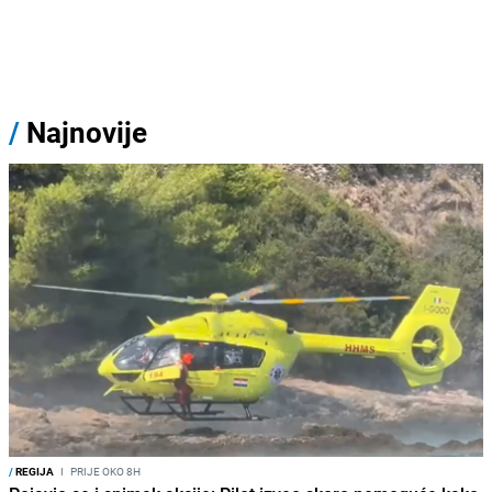
/
Najnovije
/
REGIJA
I
PRIJE OKO 8H