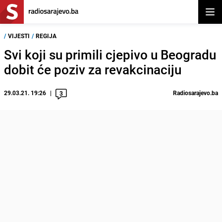
Otvor
/
VIJESTI
/
REGIJA
Svi koji su primili cjepivo u Beogradu
dobit će poziv za revakcinaciju
29.03.21. 19:26
Radiosarajevo.ba
3