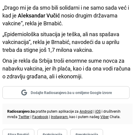
„Drago mi je da smo bili solidarni i ne samo sada već i
kad je
Aleksandar Vučić
nosio drugim državama
vakcine“, rekla je Brnabić.
„Epidemiološka situacija je teška, ali nas spašava
vakcinacija“, rekla je Brnabić, navodeći da u aprilu
treba da stigne još 1,7 milona vakcina.
Ona je rekla da Srbija troši enormne sume novca za
nabavku vakcina, jer ih plaća, kao i da ona vodi računa
o zdravlju građana, ali i ekonomiji.
Dodajte Radiosarajevo.ba u omiljene Google izvore
Radiosarajevo.ba
pratite putem aplikacije za
Android
|
iOS
i društvenih
mreža
Twitter
|
Facebook
|
Instagram
, kao i putem našeg
Viber
Chata.
#Ana Brnabić
#vakcinacija
#revakcinacija