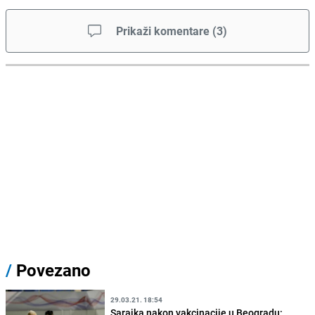
Prikaži komentare
(
3
)
/
Povezano
29.03.21. 18:54
Sarajka nakon vakcinacije u Beogradu: