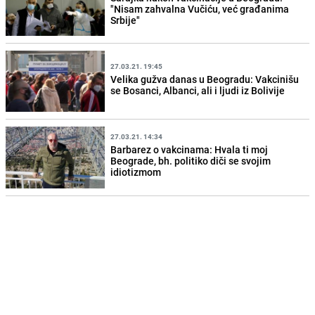
"Nisam zahvalna Vučiću, već građanima
Srbije"
27.03.21. 19:45
Velika gužva danas u Beogradu: Vakcinišu
se Bosanci, Albanci, ali i ljudi iz Bolivije
27.03.21. 14:34
Barbarez o vakcinama: Hvala ti moj
Beograde, bh. politiko diči se svojim
idiotizmom