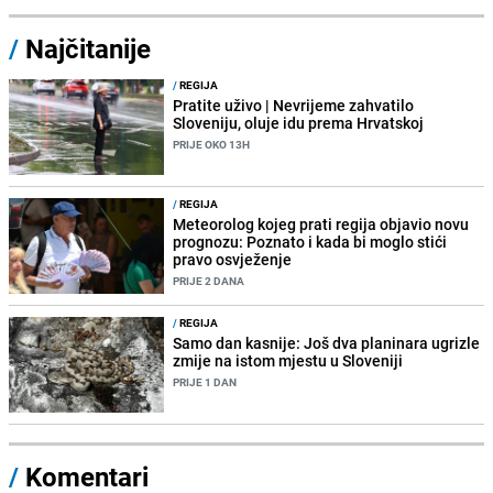
/
Najčitanije
/
REGIJA
Pratite uživo | Nevrijeme zahvatilo
Sloveniju, oluje idu prema Hrvatskoj
PRIJE OKO 13H
/
REGIJA
Meteorolog kojeg prati regija objavio novu
prognozu: Poznato i kada bi moglo stići
pravo osvježenje
PRIJE 2 DANA
/
REGIJA
Samo dan kasnije: Još dva planinara ugrizle
zmije na istom mjestu u Sloveniji
PRIJE 1 DAN
/
Komentari