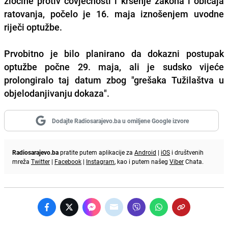
zločine protiv čovječnosti i kršenje zakona i običaja
ratovanja, počelo je 16. maja iznošenjem uvodne
riječi optužbe.
Prvobitno je bilo planirano da dokazni postupak
optužbe počne 29. maja, ali je sudsko vijeće
prolongiralo taj datum zbog "grešaka Tužilaštva u
objelodanjivanju dokaza".
Dodajte Radiosarajevo.ba u omiljene Google izvore
Radiosarajevo.ba
pratite putem aplikacije za
Android
|
iOS
i društvenih
mreža
Twitter
|
Facebook
|
Instagram
, kao i putem našeg
Viber
Chata.