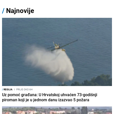
/
Najnovije
/
REGIJA
I
PRIJE OKO 6H
Uz pomoć građana: U Hrvatskoj uhvaćen 73-godišnji
piroman koji je u jednom danu izazvao 5 požara