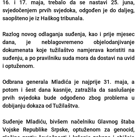
16. i 17. maja, trebalo da se nastavi 25. juna,
svjedočenjem prvih svjedoka,
odgođen je do daljeg
,
saopšteno je iz Haškog tribunala.
Razlog novog odlaganja suđenja, kao i prije mjesec
dana, je
neblagovremeno objelodanjivanje
dokumenata
koje tužilaštvo namjerava koristiti na
suđenju, a po pravilniku suda mora da dostavi na uvid
i optuženom.
Odbrana generala Mladića je najprije 31. maja, a
potom i šest dana kasnije, zatražila da saslušanje
prvih svjedoka bude odgođeno zbog problema u
dobijanju dokaza od Tužilaštva.
Suđenje Mladiću, bivšem načelniku Glavnog štaba
Vojske Republike Srpske, optuženom za genocid,