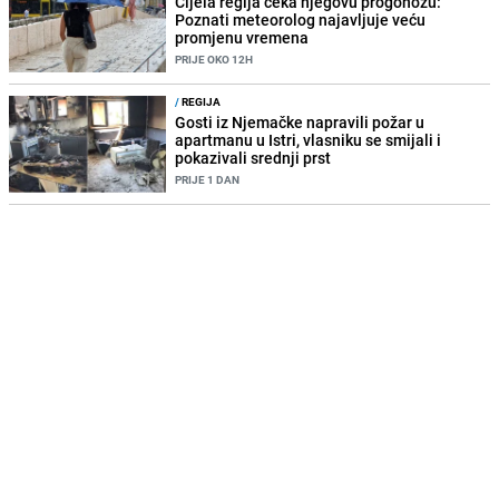
Cijela regija čeka njegovu progonozu:
Poznati meteorolog najavljuje veću
promjenu vremena
PRIJE OKO 12H
/
REGIJA
Gosti iz Njemačke napravili požar u
apartmanu u Istri, vlasniku se smijali i
pokazivali srednji prst
PRIJE 1 DAN