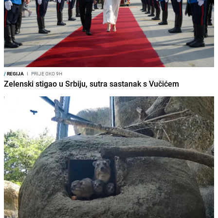
/
REGIJA
I
PRIJE OKO 9H
Zelenski stigao u Srbiju, sutra sastanak s Vučićem