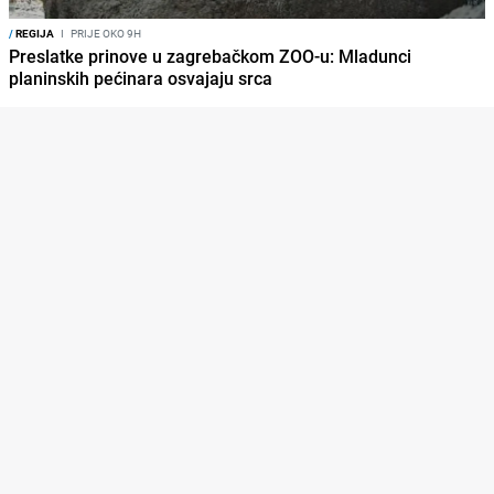
/
REGIJA
I
PRIJE OKO 9H
Preslatke prinove u zagrebačkom ZOO-u: Mladunci
planinskih pećinara osvajaju srca