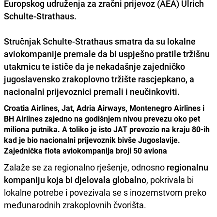
Europskog udruženja za zračni prijevoz (AEA)
Ulrich
Schulte-Strathaus
.
Stručnjak Schulte-Strathaus smatra da su
lokalne
aviokompanije premale da bi uspješno pratile tržišnu
utakmicu
te ističe da je nekadašnje zajedničko
jugoslavensko zrakoplovno tržište rascjepkano, a
nacionalni prijevoznici premali i neučinkoviti.
Croatia Airlines, Jat, Adria Airways, Montenegro Airlines i
BH Airlines zajedno na godišnjem nivou prevezu oko pet
miliona putnika. A toliko je isto JAT prevozio na kraju 80-ih
kad je bio nacionalni prijevoznik bivše Jugoslavije.
Zajednička flota aviokompanija broji 50 aviona
Zalaže se za regionalno rješenje, odnosno
regionalnu
kompaniju koja bi djelovala globalno
, pokrivala bi
lokalne potrebe i povezivala se s inozemstvom preko
međunarodnih zrakoplovnih čvorišta.