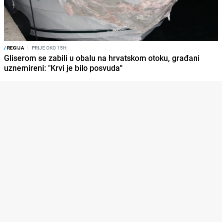
/
REGIJA
I
PRIJE OKO 15H
Gliserom se zabili u obalu na hrvatskom otoku, građani
uznemireni: "Krvi je bilo posvuda"