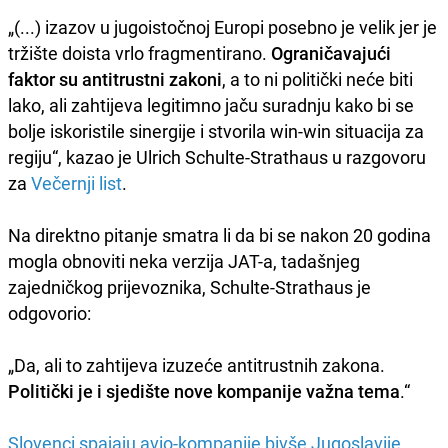
„(...) izazov u jugoistočnoj Europi posebno je velik jer je
tržište doista vrlo fragmentirano.
Ograničavajući
faktor su antitrustni zakoni
, a to ni politički neće biti
lako, ali zahtijeva legitimno jaču suradnju kako bi se
bolje iskoristile sinergije i stvorila win-win situacija za
regiju“, kazao je Ulrich Schulte-Strathaus u razgovoru
za
Večernji list
.
Na direktno pitanje smatra li da bi se nakon 20 godina
mogla obnoviti neka verzija JAT-a, tadašnjeg
zajedničkog prijevoznika, Schulte-Strathaus je
odgovorio:
„Da, ali to zahtijeva izuzeće antitrustnih zakona.
Politički je i sjedište nove kompanije važna tema
.“
Slovenci spajaju avio-kompanije bivše Jugoslavije