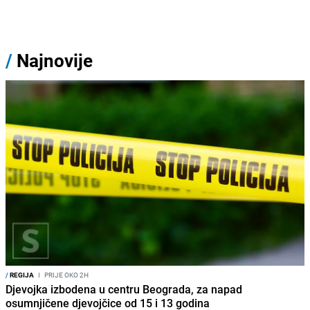
/
Najnovije
/
REGIJA
I
PRIJE OKO 2H
Djevojka izbodena u centru Beograda, za napad
osumnjičene djevojčice od 15 i 13 godina