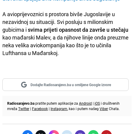
A avioprijevoznici s prostora bivše Jugoslavije u
nezavidnoj su situaciji. Svi posluju s milionskim
gubicima i
svima prijeti opasnost da završe u stečaju
kao mađarski Malev, a da njihove linije onda preuzme
neka velika aviokompanija kao što je to učinila
Lufthansa u Mađarskoj.
Dodajte Radiosarajevo.ba u omiljene Google izvore
Radiosarajevo.ba
pratite putem aplikacije za
Android
|
iOS
i društvenih
mreža
Twitter
|
Facebook
|
Instagram
, kao i putem našeg
Viber
Chata.