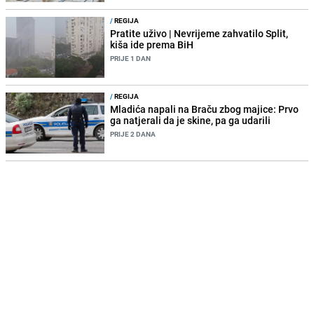
/
REGIJA
Pratite uživo | Nevrijeme zahvatilo Split,
kiša ide prema BiH
PRIJE 1 DAN
/
REGIJA
Mladića napali na Braču zbog majice: Prvo
ga natjerali da je skine, pa ga udarili
PRIJE 2 DANA