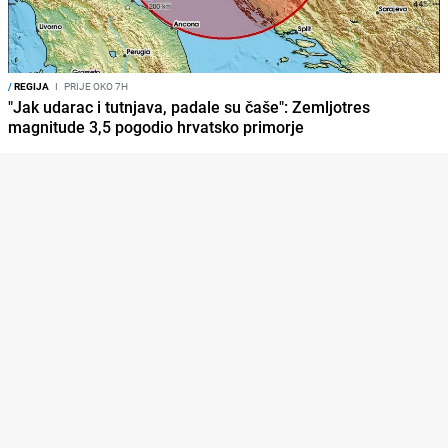
/
REGIJA
I
PRIJE OKO 7H
"Jak udarac i tutnjava, padale su čaše": Zemljotres
magnitude 3,5 pogodio hrvatsko primorje