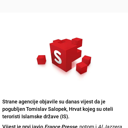
Strane agencije objavile su danas vijest da je
pogubljen Tomislav Salopek
, Hrvat kojeg su oteli
teroristi Islamske države (IS).
Vijest je prvi javio
France Presse
, potom i
Al Jazzera
,