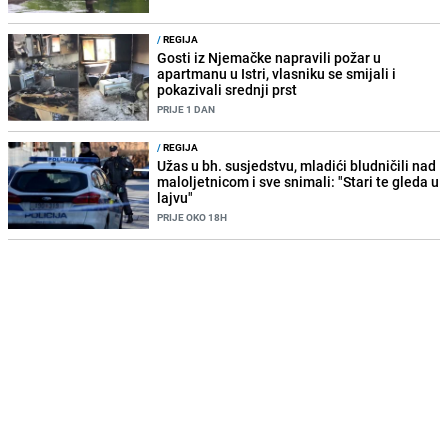
/
REGIJA
Gosti iz Njemačke napravili požar u
apartmanu u Istri, vlasniku se smijali i
pokazivali srednji prst
PRIJE 1 DAN
/
REGIJA
Užas u bh. susjedstvu, mladići bludničili nad
maloljetnicom i sve snimali: "Stari te gleda u
lajvu"
PRIJE OKO 18H