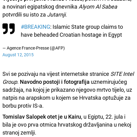
a novinari egipatskog dnevnika
Alyom Al Sabea
potvrdili su isto za
Jutarnji
.
#BREAKING
: Islamic State group claims to
have beheaded Croatian hostage in Egypt
— Agence France-Presse (@AFP)
August 12, 2015
Svi se pozivaju na vijest internetske stranice
SITE Intel
Group
.
Navodno postoji i fotografija
uznemirujućeg
sadržaja, na kojoj je prikazano njegovo mrtvo tijelo, uz
natpis na arapskom u kojem se Hrvatska optužuje za
borbu protiv IS-a.
Tomislav Salopek otet je u Kairu
, u Egiptu, 22. jula i
bila je ovo prva otmica hrvatskog državljanina u nekoj
stranoj zemlji.