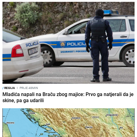
/
REGIJA
I
PRIJE 48MIN
Mladića napali na Braču zbog majice: Prvo ga natjerali da je
skine, pa ga udarili