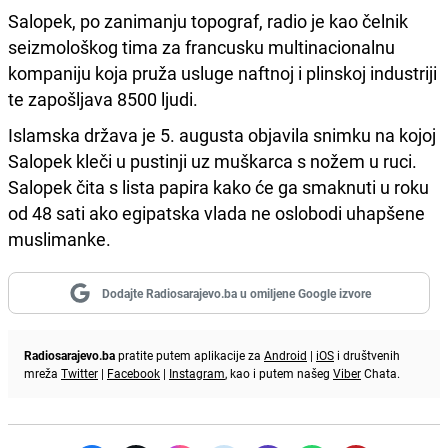
Salopek, po zanimanju topograf, radio je kao čelnik
seizmološkog tima za francusku multinacionalnu
kompaniju koja pruža usluge naftnoj i plinskoj industriji
te zapošljava 8500 ljudi.
Islamska država je 5. augusta objavila snimku na kojoj
Salopek kleči u pustinji uz muškarca s nožem u ruci.
Salopek čita s lista papira kako će ga smaknuti u roku
od 48 sati ako egipatska vlada ne oslobodi uhapšene
muslimanke.
Dodajte Radiosarajevo.ba u omiljene Google izvore
Radiosarajevo.ba
pratite putem aplikacije za
Android
|
iOS
i društvenih
mreža
Twitter
|
Facebook
|
Instagram
, kao i putem našeg
Viber
Chata.