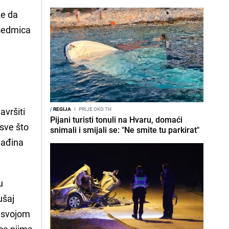
že da
 sedmica
avršiti
/
REGIJA
I
PRIJE OKO 7H
Pijani turisti tonuli na Hvaru, domaći
 sve što
snimali i smijali se: "Ne smite tu parkirat"
ađina
u
ušaj
i svojom
 sa njima