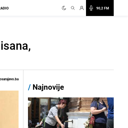
RADIO
90,2 FM
nisana,
osarajevo.ba
/
Najnovije