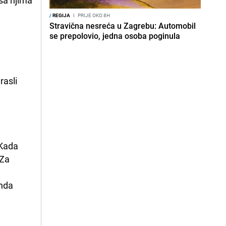
/
REGIJA
I
PRIJE OKO 8H
Stravična nesreća u Zagrebu: Automobil
se prepolovio, jedna osoba poginula
rasli
 
Kada 
Za 
nda 