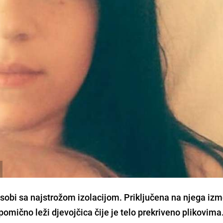
u sobi sa najstrožom izolacijom. Priključena na njega iz
nepomično leži djevojčica čije je telo prekriveno plikovima