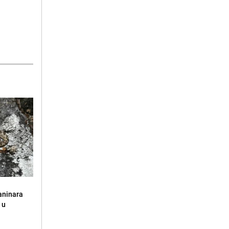
aninara
 u