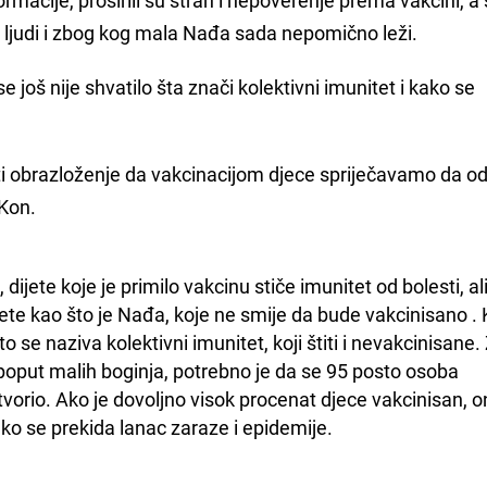
 12 ljudi i zbog kog mala Nađa sada nepomično leži.
još nije shvatilo šta znači kolektivni imunitet i kako se
iti obrazloženje da vakcinacijom djece spriječavamo da od
 Kon.
jete koje je primilo vakcinu stiče imunitet od bolesti, ali
dete kao što je Nađa, koje ne smije da bude vakcinisano . 
o se naziva kolektivni imunitet, koji štiti i nevakcinisane. 
 poput malih boginja, potrebno je da se 95 posto osoba 
stvorio. Ako je dovoljno visok procenat djece vakcinisan, o
ko se prekida lanac zaraze i epidemije.