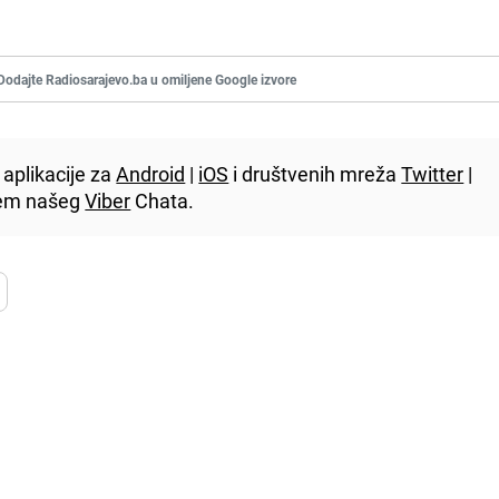
Dodajte Radiosarajevo.ba u omiljene Google izvore
aplikacije za
Android
|
iOS
i društvenih mreža
Twitter
|
utem našeg
Viber
Chata.