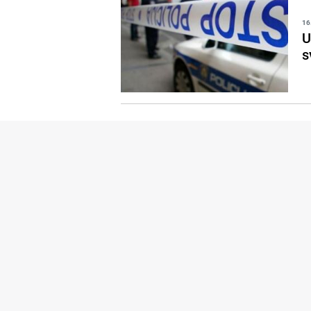
16
U
s