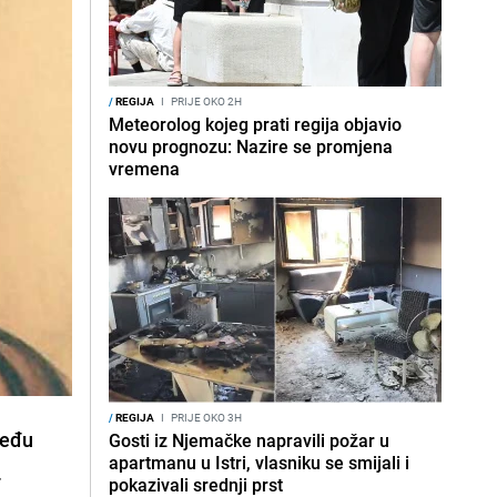
/
REGIJA
I
PRIJE OKO 2H
Meteorolog kojeg prati regija objavio
novu prognozu: Nazire se promjena
vremena
/
REGIJA
I
PRIJE OKO 3H
među
Gosti iz Njemačke napravili požar u
apartmanu u Istri, vlasniku se smijali i
.
pokazivali srednji prst