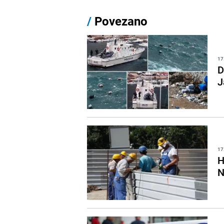
/
Povezano
17
D
J
17
H
N