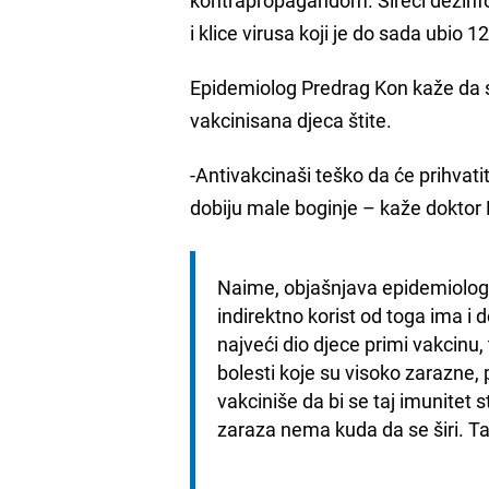
i klice virusa koji je do sada ubio
Epidemiolog Predrag Kon kaže da se 
vakcinisana djeca štite.
-Antivakcinaši teško da će prihvat
dobiju male boginje – kaže doktor
Naime, objašnjava epidemiolog, di
indirektno korist od toga ima i 
najveći dio djece primi vakcinu, t
bolesti koje su visoko zarazne,
vakciniše da bi se taj imunitet 
zaraza nema kuda da se širi. Ta