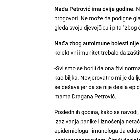
Nađa Petrović ima dvije godine
. 
progovori. Ne može da podigne gl
gleda svoju djevojčicu i pita "zbog č
Nađa zbog autoimune bolesti nij
kolektivni imunitet trebalo da zaštit
-Svi smo se borili da ona živi norma
kao biljka. Nevjerovatno mi je da l
se dešava jer da se nije desila epi
mama Dragana Petrović.
Poslednjih godina, kako se navodi, p
izazivanja panike i iznošenja neta
epidemiologa i imunologa da eduku
kontrapropagandom. Šireći dezinfor