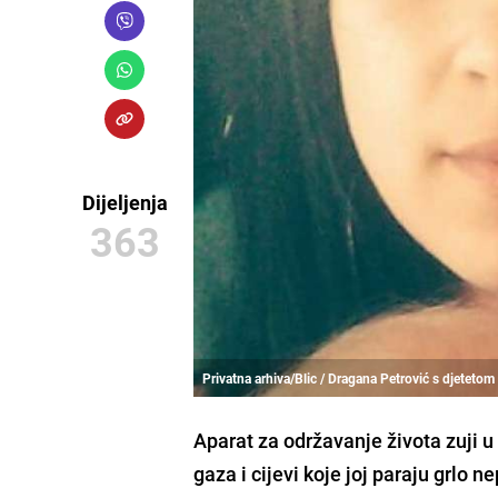
Dijeljenja
363
Privatna arhiva/Blic / Dragana Petrović s djetetom
Aparat za održavanje života zuji 
gaza i cijevi koje joj paraju grlo 