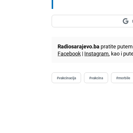
Radiosarajevo.ba
pratite putem 
Facebook
|
Instagram
, kao i p
#vakcinacija
#vakcina
#morbile