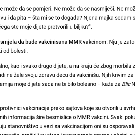
Ne može da se pomjeri. Ne može da se nasmiješi. Ne mo
avu i da pita – šta mi se to događa? Njena majka sedam
ega ste moje dijete pretvorili u biljku?".
e smjela da bude vakcinisana MMR vakcinom
. Nju je zato
i od bolesti.
lno, kao i svako drugo dijete, a na kraju će zbog morbila z
judi ne žele svoju zdravu decu da vakcinišu. Njih krivim za
demija moje dijete sada ne bi bilo bolesno – kaže za
Blic
N
rotivnici vakcinacije preko sajtova koje su otvorili u svrh
čnih informacija šire besmislice o MMR vakcini. Svaki pok
ju stanovništvo u vezi sa vakcinacijom oni su osporaval
macije, proširili su strah i nepoverenje prema vakcini, a