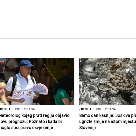
REGIJA
I
PRIJE 2 DANA
/
REGIJA
I
PRIJE 2 DANA
Meteorolog kojeg prati regija objavio
Samo dan kasnije: Još dva pl
novu prognozu: Poznato i kada bi
ugrizle zmije na istom mjestu
moglo stići pravo osvježenje
Sloveniji