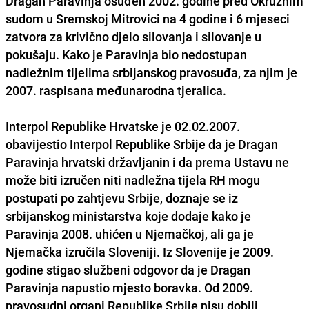
Dragan Paravinja osuđen 2002. godine pred Okružnim
sudom u Sremskoj Mitrovici na 4 godine i 6 mjeseci
zatvora za krivično djelo silovanja i silovanje u
pokušaju. Kako je Paravinja bio nedostupan
nadležnim tijelima srbijanskog pravosuđa, za njim je
2007. raspisana međunarodna tjeralica.
Interpol Republike Hrvatske je 02.02.2007.
obavijestio Interpol Republike Srbije da je Dragan
Paravinja hrvatski državljanin i da prema Ustavu ne
može biti izručen niti nadležna tijela RH mogu
postupati po zahtjevu Srbije, doznaje se iz
srbijanskog ministarstva koje dodaje kako je
Paravinja 2008. uhićen u Njemačkoj, ali ga je
Njemačka izručila Sloveniji. Iz Slovenije je 2009.
godine stigao službeni odgovor da je Dragan
Paravinja napustio mjesto boravka. Od 2009.
pravosudni organi Republike Srbije nisu dobili