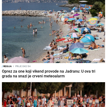
/
REGIJA
I
PRIJE OKO 5H
Oprez za one koji vikend provode na Jadranu: U ova tri
grada na snazi je crveni meteoalarm