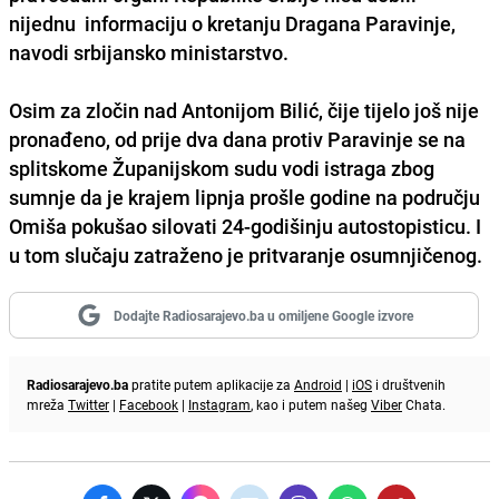
nijednu informaciju o kretanju Dragana Paravinje,
navodi srbijansko ministarstvo.
Osim za zločin nad Antonijom Bilić, čije tijelo još nije
pronađeno, od prije dva dana protiv Paravinje se na
splitskome Županijskom sudu vodi istraga zbog
sumnje da je krajem lipnja prošle godine na području
Omiša pokušao silovati 24-godišinju autostopisticu. I
u tom slučaju zatraženo je pritvaranje osumnjičenog.
Dodajte Radiosarajevo.ba u omiljene Google izvore
Radiosarajevo.ba
pratite putem aplikacije za
Android
|
iOS
i društvenih
mreža
Twitter
|
Facebook
|
Instagram
, kao i putem našeg
Viber
Chata.