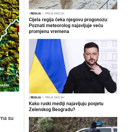
/
REGIJA
I
PRIJE OKO 2H
Cijela regija čeka njegovu progonozu:
Poznati meteorolog najavljuje veću
promjenu vremena
/
REGIJA
I
PRIJE OKO 3H
Kako ruski mediji najavljuju posjetu
Zelenskog Beogradu?
ćama su