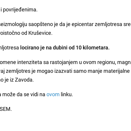
i povrijeđenima.
seizmologiju saopšteno je da je epicentar zemljotresa sr
roistočno od Kruševice.
ljotresa
locirano je na dubini od 10 kilometara.
mene intenziteta sa rastojanjem u ovom regionu, magn
vaj zemljotres je mogao izazvati samo manje materijalne 
o je iz Zavoda.
a može da se vidi na
ovom
linku.
 CSEM.