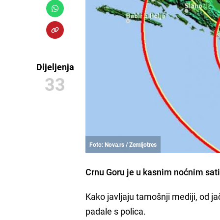
Dijeljenja
33
Foto: Nova.rs / Zemljotres
Crnu Goru je u kasnim noćnim sat
Kako javljaju tamošnji mediji, od j
padale s polica.