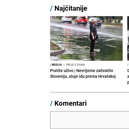
/
Najčitanije
/
REGIJA
I
PRIJE 2 DANA
/
Pratite uživo | Nevrijeme zahvatilo
Sloveniju, oluje idu prema Hrvatskoj
a
p
/
Komentari