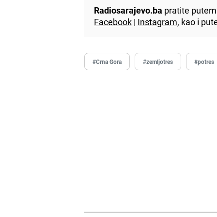
Radiosarajevo.ba
pratite putem 
Facebook
|
Instagram
, kao i p
#Crna Gora
#zemljotres
#potres