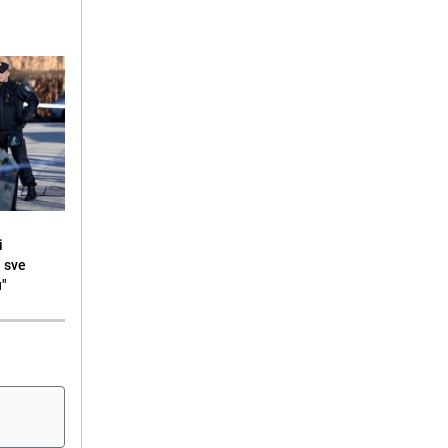
i
i sve
u"