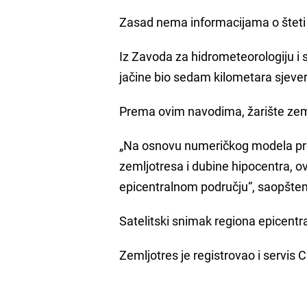
Zasad nema informacijama o šteti 
Iz Zavoda za hidrometeorologiju i 
jačine bio sedam kilometara sjeve
Prema ovim navodima, žarište zem
„Na osnovu numeričkog modela pro
zemljotresa i dubine hipocentra, o
epicentralnom području“, saopšten
Satelitski snimak regiona epicentr
Zemljotres je registrovao i servis