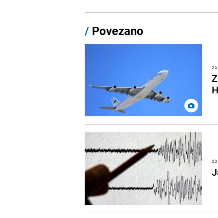
/
Povezano
25
Z
H
22
J