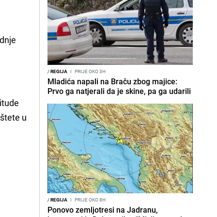
ednje
/
REGIJA
I
PRIJE OKO 3H
Mladića napali na Braču zbog majice:
Prvo ga natjerali da je skine, pa ga udarili
itude
štete u
/
REGIJA
I
PRIJE OKO 8H
Ponovo zemljotresi na Jadranu,