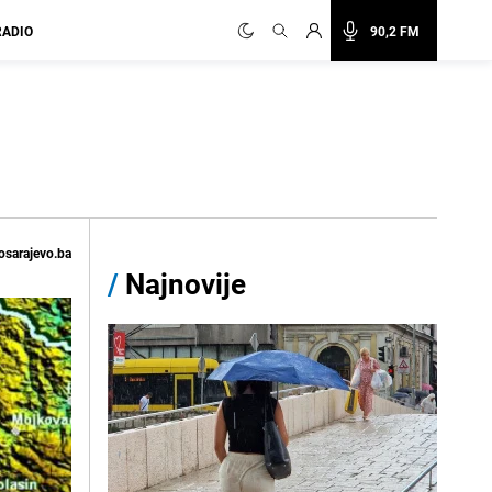
RADIO
90,2 FM
osarajevo.ba
/
Najnovije