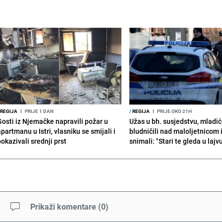
REGIJA
I
PRIJE 1 DAN
/
REGIJA
I
PRIJE OKO 21H
Gosti iz Njemačke napravili požar u
Užas u bh. susjedstvu, mladić
partmanu u Istri, vlasniku se smijali i
bludničili nad maloljetnicom 
okazivali srednji prst
snimali: "Stari te gleda u lajv
Prikaži komentare
(
0
)