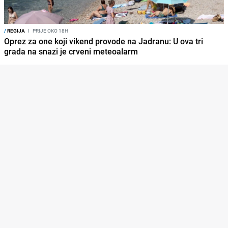
/
REGIJA
I
PRIJE OKO 18H
Oprez za one koji vikend provode na Jadranu: U ova tri
grada na snazi je crveni meteoalarm