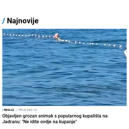
/
Najnovije
/
REGIJA
I
PRIJE OKO 1H
Objavljen grozan snimak s popularnog kupališta na
Jadranu: "Ne idite ovdje na kupanje"