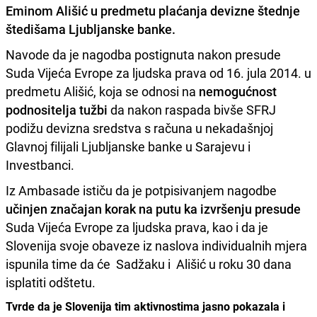
Eminom Ališić
u predmetu plaćanja devizne štednje
štedišama Ljubljanske banke.
Navode da je nagodba postignuta nakon presude
Suda Vijeća Evrope za ljudska prava od 16. jula 2014. u
predmetu Ališić, koja se odnosi na
nemogućnost
podnositelja tužbi
da nakon raspada bivše SFRJ
podižu devizna sredstva s računa u nekadašnjoj
Glavnoj filijali Ljubljanske banke u Sarajevu i
Investbanci.
Iz Ambasade ističu da je potpisivanjem nagodbe
učinjen značajan korak na putu ka izvršenju presude
Suda Vijeća Evrope za ljudska prava, kao i da je
Slovenija svoje obaveze iz naslova individualnih mjera
ispunila time da će Sadžaku i Ališić u roku 30 dana
isplatiti odštetu.
Tvrde da je Slovenija tim aktivnostima jasno pokazala i