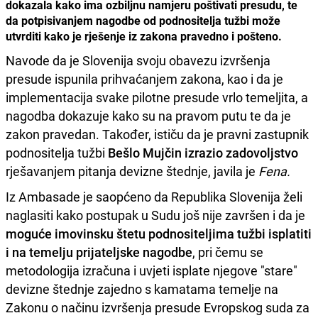
dokazala kako ima ozbiljnu namjeru poštivati presudu, te
da potpisivanjem nagodbe od podnositelja tužbi može
utvrditi kako je rješenje iz zakona pravedno i pošteno.
Navode da je Slovenija svoju obavezu izvršenja
presude ispunila prihvaćanjem zakona, kao i da je
implementacija svake pilotne presude vrlo temeljita, a
nagodba dokazuje kako su na pravom putu te da je
zakon pravedan. Također, ističu da je pravni zastupnik
podnositelja tužbi
Bešlo Mujčin izrazio zadovoljstvo
rješavanjem pitanja devizne štednje, javila je
Fena.
Iz Ambasade je saopćeno da Republika Slovenija želi
naglasiti kako postupak u Sudu još nije završen i da je
moguće imovinsku štetu podnositeljima tužbi isplatiti
i na temelju prijateljske nagodbe
, pri čemu se
metodologija izračuna i uvjeti isplate njegove "stare"
devizne štednje zajedno s kamatama temelje na
Zakonu o načinu izvršenja presude Evropskog suda za