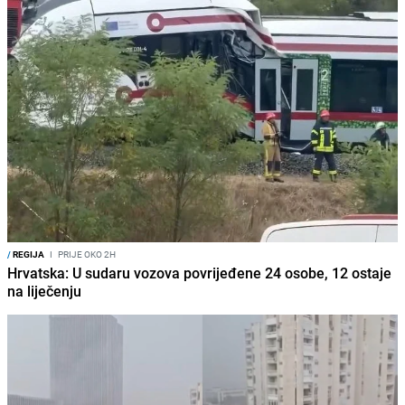
/
REGIJA
I
PRIJE OKO 2H
Hrvatska: U sudaru vozova povrijeđene 24 osobe, 12 ostaje
na liječenju