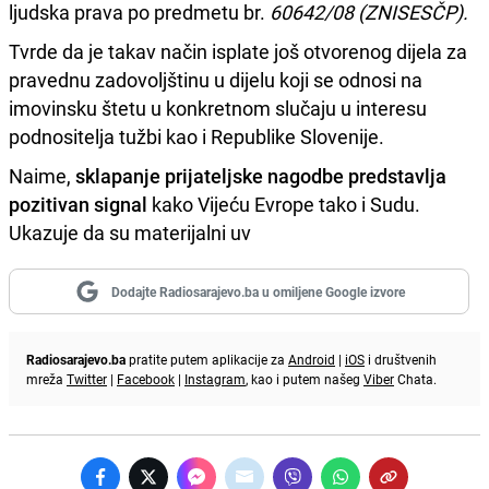
ljudska prava po predmetu br.
60642/08 (ZNISESČP).
Tvrde da je takav način isplate još otvorenog dijela za
pravednu zadovoljštinu u dijelu koji se odnosi na
imovinsku štetu u konkretnom slučaju u interesu
podnositelja tužbi kao i Republike Slovenije.
Naime,
sklapanje prijateljske nagodbe predstavlja
pozitivan signal
kako Vijeću Evrope tako i Sudu.
Ukazuje da su materijalni uv
Dodajte Radiosarajevo.ba u omiljene Google izvore
Radiosarajevo.ba
pratite putem aplikacije za
Android
|
iOS
i društvenih
mreža
Twitter
|
Facebook
|
Instagram
, kao i putem našeg
Viber
Chata.