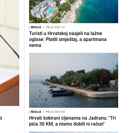
/
REGIJA
I
PRIJE OKO 1H
Turisti u Hrvatskoj nasjeli na lažne
oglase: Platili smještaj, a apartmana
nema
/
REGIJA
I
PRIJE OKO 3H
o
Hrvati šokirani cijenama na Jadranu: "Tri
pića 30 KM, a nismo dobili ni račun"