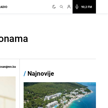
RADIO
90,2 FM
rsonama
osarajevo.ba
/
Najnovije