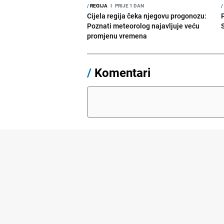
/
REGIJA
I
PRIJE 1 DAN
/
Cijela regija čeka njegovu progonozu:
Poznati meteorolog najavljuje veću
promjenu vremena
/
Komentari