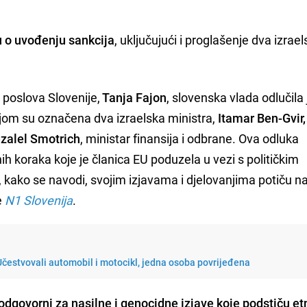
u o uvođenju sankcija
, uključujući i proglašenje dva izrae
h poslova Slovenije,
Tanja Fajon
, slovenska vlada odlučila 
jom su označena dva izraelska ministra,
Itamar Ben-Gvir,
zalel Smotrich
, ministar finansija i odbrane. Ova odluka
ih koraka koje je članica EU poduzela u vezi s političkim
, kako se navodi, svojim izjavama i djelovanjima potiču nas
e
N1 Slovenija
.
Učestvovali automobil i motocikl, jedna osoba povrijeđena
i odgovorni za nasilne i genocidne izjave koje podstiču et