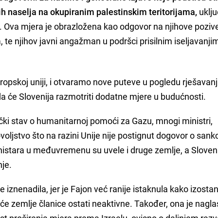
kih naselja na okupiranim palestinskim teritorijama,
uklju
. Ova mjera je obrazložena kao odgovor na njihove poziv
, te njihov javni angažman u podršci prisilnim iseljavanji
uropskoj uniji, i otvaramo nove puteve u pogledu rješavan
i da će Slovenija razmotriti dodatne mjere u budućnosti.
ički stav o humanitarnoj pomoći za Gazu, mnogi ministri,
ovoljstvo što na razini Unije nije postignut dogovor o sank
ministara u međuvremenu su uvele i druge zemlje, a Sloven
nje.
e iznenadila, jer je Fajon već ranije istaknula kako izosta
će zemlje članice ostati neaktivne. Također, ona je nagla
ost proširenja mjera prema Izraelu, ovisno o daljnjem razv