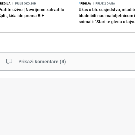
REGIJA
I
PRIJE OKO 20H
/
REGIJA
I
PRIJE 2 DANA
Pratite uživo | Nevrijeme zahvatilo
Užas u bh. susjedstvu, mladić
Split, kiša ide prema BiH
bludničili nad maloljetnicom 
snimali: "Stari te gleda u lajv
Prikaži komentare
(
8
)