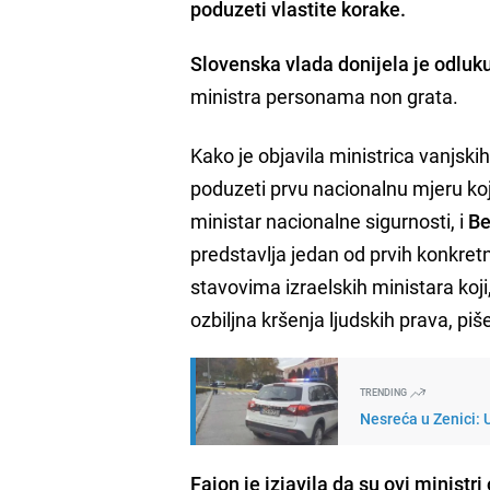
poduzeti vlastite korake.
Slovenska vlada donijela je odluk
ministra personama non grata.
Kako je objavila ministrica vanjski
poduzeti prvu nacionalnu mjeru ko
ministar nacionalne sigurnosti, i
Be
predstavlja jedan od prvih konkretn
stavovima izraelskih ministara koji
ozbiljna kršenja ljudskih prava, piš
TRENDING
Nesreća u Zenici: 
Fajon je izjavila da su ovi ministr