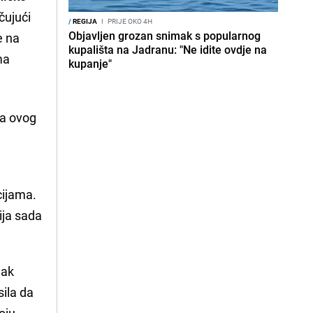
čujući
/
REGIJA
I
PRIJE OKO 4H
Objavljen grozan snimak s popularnog
e na
kupališta na Jadranu: "Ne idite ovdje na
ma
kupanje"
ja ovog
cijama.
ija sada
nak
sila da
oju