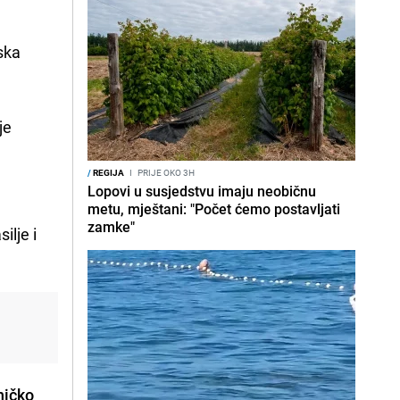
lska
je
/
REGIJA
I
PRIJE OKO 3H
Lopovi u susjedstvu imaju neobičnu
metu, mještani: "Počet ćemo postavljati
zamke"
ilje i
ničko