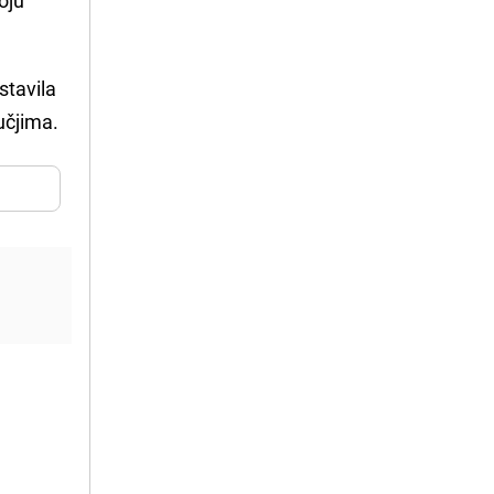
stavila
učjima.