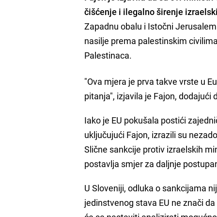
čišćenje i ilegalno širenje izraels
Zapadnu obalu i Istočni Jerusalem
nasilje prema palestinskim civilima
Palestinaca.
"Ova mjera je prva takve vrste u E
pitanja", izjavila je Fajon, dodajuć
Iako je EU pokušala postići zajedn
uključujući Fajon, izrazili su nezad
Slične sankcije protiv izraelskih 
postavlja smjer za daljnje postupa
U Sloveniji, odluka o sankcijama nij
jedinstvenog stava EU ne znači da 
će se nastaviti analizirati mogućn