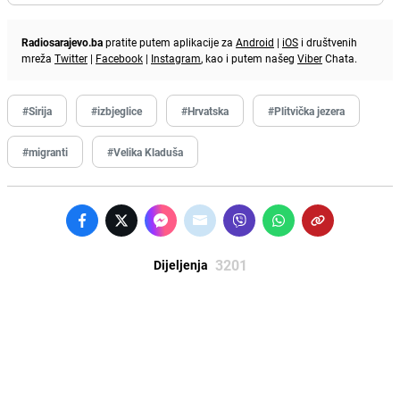
Radiosarajevo.ba
pratite putem aplikacije za
Android
|
iOS
i društvenih
mreža
Twitter
|
Facebook
|
Instagram
, kao i putem našeg
Viber
Chata.
#Sirija
#izbjeglice
#Hrvatska
#Plitvička jezera
#migranti
#Velika Kladuša
3201
Dijeljenja