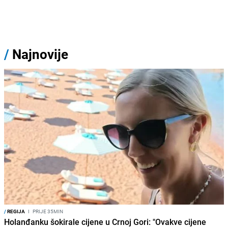
/
Najnovije
/
REGIJA
I
PRIJE 35MIN
Holanđanku šokirale cijene u Crnoj Gori: "Ovakve cijene