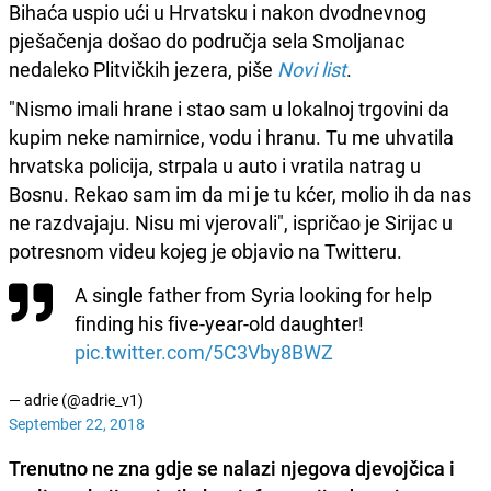
Bihaća uspio ući u Hrvatsku i nakon dvodnevnog
pješačenja došao do područja sela Smoljanac
nedaleko Plitvičkih jezera, piše
Novi list
.
"Nismo imali hrane i stao sam u lokalnoj trgovini da
kupim neke namirnice, vodu i hranu. Tu me uhvatila
hrvatska policija, strpala u auto i vratila natrag u
Bosnu. Rekao sam im da mi je tu kćer, molio ih da nas
ne razdvajaju. Nisu mi vjerovali", ispričao je Sirijac u
potresnom videu kojeg je objavio na Twitteru.
A single father from Syria looking for help
finding his five-year-old daughter!
pic.twitter.com/5C3Vby8BWZ
— adrie (@adrie_v1)
September 22, 2018
Trenutno ne zna gdje se nalazi njegova djevojčica i