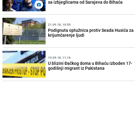
sa izbjeglicama od Sarajeva do Bihaća
21.09.18. 10:59
Podignuta optužnica protiv Seada Husića za
krijumčarenje ljudi
19.09.18. 11:16
U blizini Đačkog doma u Bihaću izboden 17-
godišnji migrant iz Pakistana