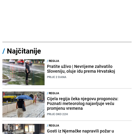
/
Najčitanije
/
REGIJA
Pratite uživo | Nevrijeme zahvatilo
Sloveniju, oluje idu prema Hrvatskoj
PRIJE 2 DANA
/
REGIJA
Cijela regija čeka njegovu progonozu:
Poznati meteorolog najavljuje veću
promjenu vremena
PRIJE OKO 22H
/
REGIJA
Gosti iz Njemačke napravili požar u