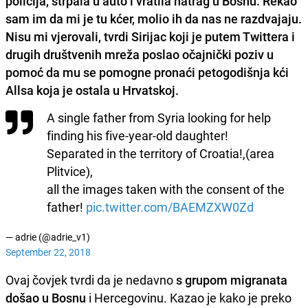
policija, strpala u auto i vratila natrag u Bosnu.
Rekao
sam im da mi je tu kćer, molio ih da nas ne razdvajaju.
Nisu mi vjerovali, tvrdi Sirijac koji je putem Twittera i
drugih društvenih mreža poslao očajnički poziv u
pomoć da mu se pomogne pronaći petogodišnja kći
Allsa koja je ostala u Hrvatskoj.
A single father from Syria looking for help
finding his five-year-old daughter!
Separated in the territory of Croatia!,(area
Plitvice),
all the images taken with the consent of the
father!
pic.twitter.com/BAEMZXW0Zd
— adrie (@adrie_v1)
September 22, 2018
Ovaj čovjek tvrdi da je nedavno
s grupom migranata
došao u Bosnu
i Hercegovinu. Kazao je kako je preko