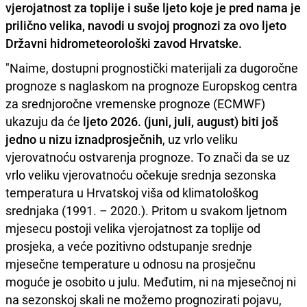
vjerojatnost za toplije i suše ljeto koje je pred nama je
prilično velika, navodi u svojoj prognozi za ovo ljeto
Državni hidrometeorološki zavod Hrvatske.
"Naime, dostupni prognostički materijali za dugoročne
prognoze s naglaskom na prognoze Europskog centra
za srednjoročne vremenske prognoze (ECMWF)
ukazuju da će
ljeto 2026. (juni, juli, august) biti još
jedno u nizu iznadprosječnih
, uz vrlo veliku
vjerovatnoću ostvarenja prognoze. To znači da se uz
vrlo veliku vjerovatnoću očekuje srednja sezonska
temperatura u Hrvatskoj viša od klimatološkog
srednjaka (1991. – 2020.). Pritom u svakom ljetnom
mjesecu postoji velika vjerojatnost za toplije od
prosjeka, a veće pozitivno odstupanje srednje
mjesečne temperature u odnosu na prosječnu
moguće je osobito u julu. Međutim, ni na mjesečnoj ni
na sezonskoj skali ne možemo prognozirati pojavu,