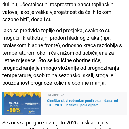
duljinu, učestalost ni rasprostranjenost toplinskih
valova, iako je velika vjerojatnost da će ih tokom
sezone biti", dodali su.
Iako se predviđa toplije od prosjeka, svakako su
mogući i kratkotrajni prodori hladnog zraka (npr.
prolaskom hladne fronte), odnosno kraća razdoblja s
temperaturom oko ili čak nižom od uobičajene za
ljetne mjesece.
Što se količine oborine tiče,
prognoziranje je mnogo složenije od prognoziranja
temperature
, osobito na sezonskoj skali, stoga je i
pouzdanost prognoze količine oborine manja.
TRENDING
CineStar slavi rođendan punih osam dana: od
13 – 20.8. ulaznice u pola cijene!
Sezonska prognoza za ljeto 2026. u skladu je s