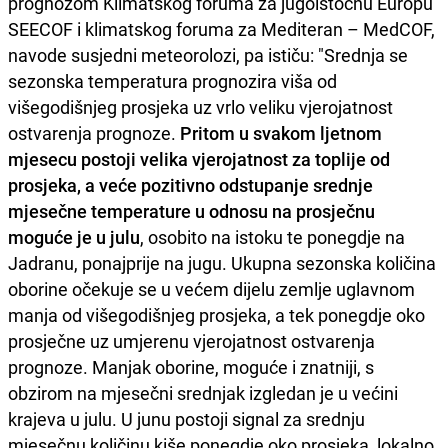
prognozom Klimatskog foruma za jugoistočnu Europu
SEECOF i klimatskog foruma za Mediteran – MedCOF,
navode susjedni meteorolozi, pa ističu: "Srednja se
sezonska temperatura prognozira viša od
višegodišnjeg prosjeka uz vrlo veliku vjerojatnost
ostvarenja prognoze.
Pritom u svakom ljetnom
mjesecu postoji velika vjerojatnost za toplije od
prosjeka, a veće pozitivno odstupanje srednje
mjesečne temperature u odnosu na prosječnu
moguće je u julu
, osobito na istoku te ponegdje na
Jadranu, ponajprije na jugu. Ukupna sezonska količina
oborine očekuje se u većem dijelu zemlje uglavnom
manja od višegodišnjeg prosjeka, a tek ponegdje oko
prosječne uz umjerenu vjerojatnost ostvarenja
prognoze. Manjak oborine, moguće i znatniji, s
obzirom na mjesečni srednjak izgledan je u većini
krajeva u julu. U junu postoji signal za srednju
mjesečnu količinu kiše ponegdje oko prosjeka, lokalno