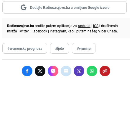
Dodajte Radiosarajevo.ba u omiljene Google izvore
Radiosarajevo.ba
pratite putem aplikacije za
Android
|
iOS
i društvenih
mreža
Twitter
|
Facebook
|
Instagram
, kao i putem našeg
Viber
Chata.
#vremenska prognoza
#ljeto
#vrućine