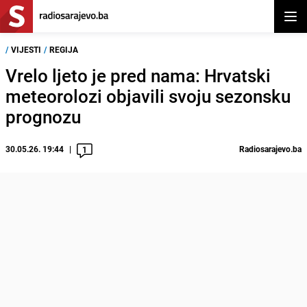
Otvor
/
VIJESTI
/
REGIJA
Vrelo ljeto je pred nama: Hrvatski
meteorolozi objavili svoju sezonsku
prognozu
30.05.26. 19:44
Radiosarajevo.ba
1