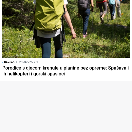
/
REGIJA
I
PRIJE OKO 3H
Porodice s djecom krenule u planine bez opreme: Spašavali
ih helikopteri i gorski spasioci