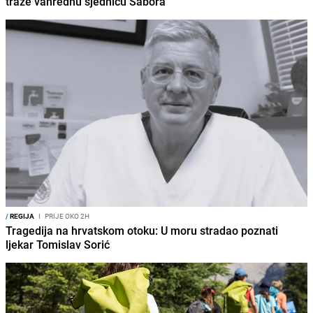
traže vanrednu sjednicu Sabora
/
REGIJA
I
PRIJE OKO 2H
Tragedija na hrvatskom otoku: U moru stradao poznati
ljekar Tomislav Sorić