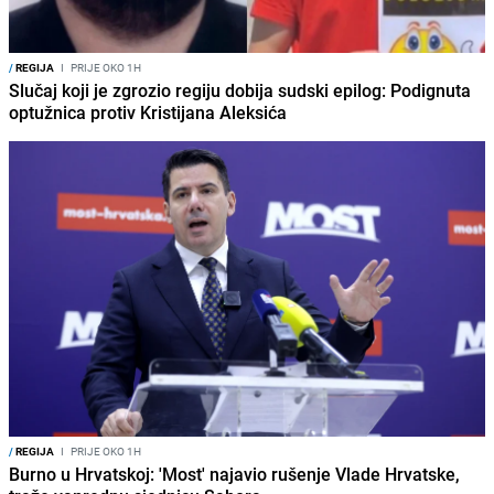
/
REGIJA
I
PRIJE OKO 1H
Slučaj koji je zgrozio regiju dobija sudski epilog: Podignuta
optužnica protiv Kristijana Aleksića
/
REGIJA
I
PRIJE OKO 1H
Burno u Hrvatskoj: 'Most' najavio rušenje Vlade Hrvatske,