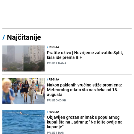
/
Najčitanije
/
REGIJA
Pratite uživo | Nevrijeme zahvatilo Split,
kiša ide prema BiH
PRIJE 2 DANA
/
REGIJA
Nakon paklenih vrućina stiže promjena:
Meteorolog otkrio šta nas čeka od 18.
augusta
PRIJE OKO 9H
/
REGIJA
Objavljen grozan snimak s popularnog
kupališta na Jadranu: "Ne idite ovdje na
kupanje"
PRIJE 1 DAN