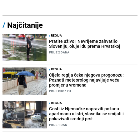
/
Najčitanije
/
REGIJA
Pratite uživo | Nevrijeme zahvatilo
Sloveniju, oluje idu prema Hrvatskoj
PRIJE 2 DANA
/
REGIJA
Cijela regija čeka njegovu progonozu:
Poznati meteorolog najavljuje veću
promjenu vremena
PRIJE OKO 12H
/
REGIJA
Gosti iz Njemačke napravili požar u
apartmanu u Istri, vlasniku se smijali i
pokazivali srednji prst
PRIJE 1 DAN