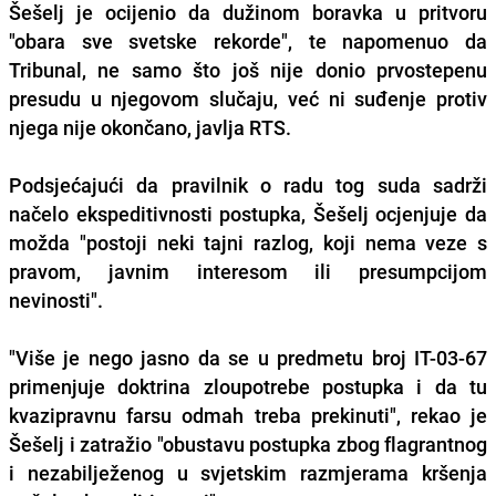
Šešelj je ocijenio da dužinom boravka u pritvoru
"obara sve svetske rekorde", te napomenuo da
Tribunal, ne samo što još nije donio prvostepenu
presudu u njegovom slučaju, već ni suđenje protiv
njega nije okončano, javlja RTS.
Podsjećajući da pravilnik o radu tog suda sadrži
načelo ekspeditivnosti postupka, Šešelj ocjenjuje da
možda "postoji neki tajni razlog, koji nema veze s
pravom, javnim interesom ili presumpcijom
nevinosti".
"Više je nego jasno da se u predmetu broj IT-03-67
primenjuje doktrina zloupotrebe postupka i da tu
kvazipravnu farsu odmah treba prekinuti", rekao je
Šešelj i zatražio "obustavu postupka zbog flagrantnog
i nezabilježenog u svjetskim razmjerama kršenja