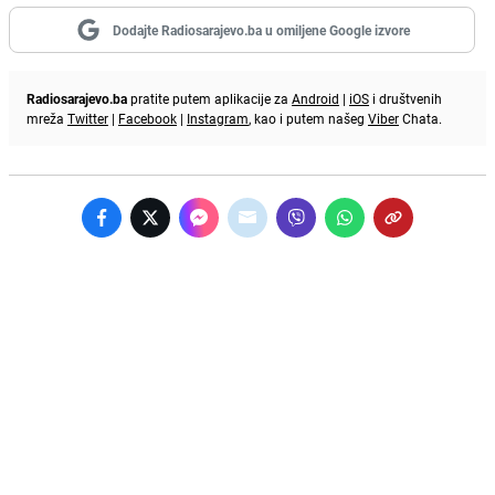
Dodajte Radiosarajevo.ba u omiljene Google izvore
Radiosarajevo.ba
pratite putem aplikacije za
Android
|
iOS
i društvenih
mreža
Twitter
|
Facebook
|
Instagram
, kao i putem našeg
Viber
Chata.