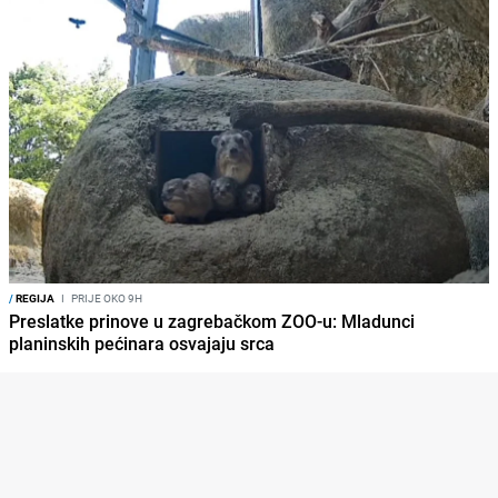
/
REGIJA
I
PRIJE OKO 9H
Preslatke prinove u zagrebačkom ZOO-u: Mladunci
planinskih pećinara osvajaju srca