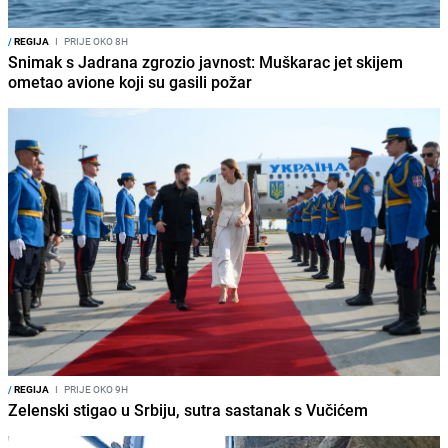
/
REGIJA
I
PRIJE OKO 8H
Snimak s Jadrana zgrozio javnost: Muškarac jet skijem
ometao avione koji su gasili požar
/
REGIJA
I
PRIJE OKO 9H
Zelenski stigao u Srbiju, sutra sastanak s Vučićem