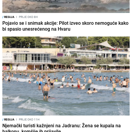
/
REGIJA
I
PRIJE OKO 8H
Pojavio se i snimak akcije: Pilot izveo skoro nemoguće kako
bi spasio unesrećenog na Hvaru
/
REGIJA
I
PRIJE OKO 11H
Njemački turisti kažnjeni na Jadranu: Žena se kupala na
balkonu, komšije ih prijavile