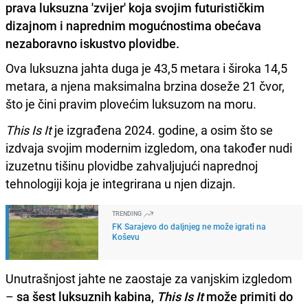
prava luksuzna 'zvijer' koja svojim futurističkim
dizajnom i naprednim mogućnostima obećava
nezaboravno iskustvo plovidbe.
Ova luksuzna jahta duga je 43,5 metara i široka 14,5
metara, a njena maksimalna brzina doseže 21 čvor,
što je čini pravim plovećim luksuzom na moru.
This Is It
je izgrađena 2024. godine, a osim što se
izdvaja svojim modernim izgledom, ona također nudi
izuzetnu tišinu plovidbe zahvaljujući naprednoj
tehnologiji koja je integrirana u njen dizajn.
TRENDING
FK Sarajevo do daljnjeg ne može igrati na
Koševu
Unutrašnjost jahte ne zaostaje za vanjskim izgledom
–
sa šest luksuznih kabina,
This Is It
može primiti do