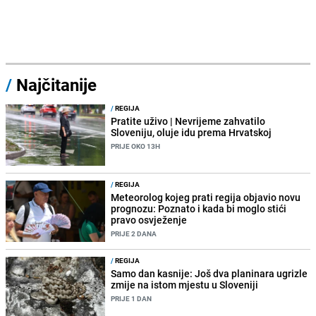
/
Najčitanije
/
REGIJA
Pratite uživo | Nevrijeme zahvatilo
Sloveniju, oluje idu prema Hrvatskoj
PRIJE OKO 13H
/
REGIJA
Meteorolog kojeg prati regija objavio novu
prognozu: Poznato i kada bi moglo stići
pravo osvježenje
PRIJE 2 DANA
/
REGIJA
Samo dan kasnije: Još dva planinara ugrizle
zmije na istom mjestu u Sloveniji
PRIJE 1 DAN