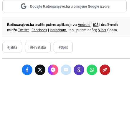
Dodajte Radiosarajevo.ba u omiljene Google izvore
Radiosarajevo.ba
pratite putem aplikacije za
Android
|
iOS
i društvenih
mreža
Twitter
|
Facebook
|
Instagram
, kao i putem našeg
Viber
Chata.
#jahta
#Hrvatska
#Split