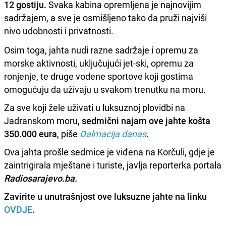
12 gostiju.
Svaka kabina opremljena je najnovijim
sadržajem, a sve je osmišljeno tako da pruži najviši
nivo udobnosti i privatnosti.
Osim toga, jahta nudi razne sadržaje i opremu za
morske aktivnosti, uključujući jet-ski, opremu za
ronjenje, te druge vodene sportove koji gostima
omogućuju da uživaju u svakom trenutku na moru.
Za sve koji žele uživati u luksuznoj plovidbi na
Jadranskom moru,
sedmični najam ove jahte košta
350.000 eura
, piše
Dalmacija danas
.
Ova jahta prošle sedmice je viđena na Korčuli, gdje je
zaintrigirala mještane i turiste, javlja reporterka portala
Radiosarajevo.ba.
Zavirite u unutrašnjost ove luksuzne jahte na linku
OVDJE
.