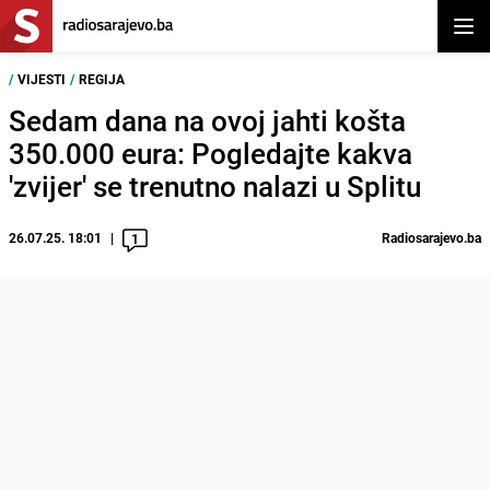
Otvor
/
VIJESTI
/
REGIJA
Sedam dana na ovoj jahti košta
350.000 eura: Pogledajte kakva
'zvijer' se trenutno nalazi u Splitu
26.07.25. 18:01
Radiosarajevo.ba
1