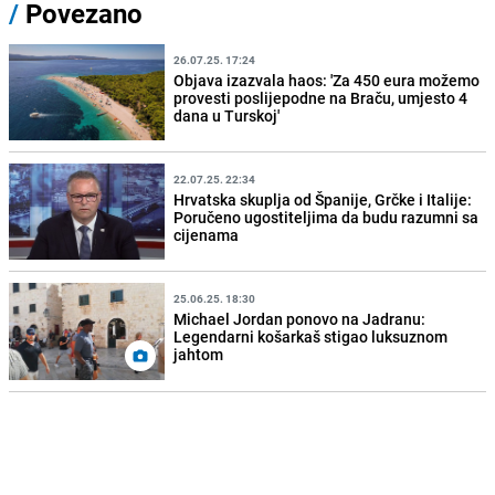
/
Povezano
26.07.25. 17:24
Objava izazvala haos: 'Za 450 eura možemo
provesti poslijepodne na Braču, umjesto 4
dana u Turskoj'
22.07.25. 22:34
Hrvatska skuplja od Španije, Grčke i Italije:
Poručeno ugostiteljima da budu razumni sa
cijenama
25.06.25. 18:30
Michael Jordan ponovo na Jadranu:
Legendarni košarkaš stigao luksuznom
jahtom