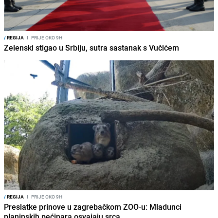
/
REGIJA
I
PRIJE OKO 9H
Zelenski stigao u Srbiju, sutra sastanak s Vučićem
/
REGIJA
I
PRIJE OKO 9H
Preslatke prinove u zagrebačkom ZOO-u: Mladunci
planinskih pećinara osvajaju srca