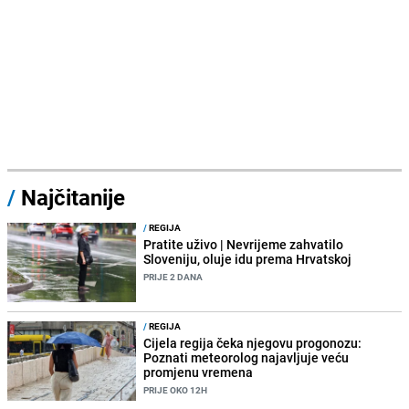
/
Najčitanije
/
REGIJA
Pratite uživo | Nevrijeme zahvatilo
Sloveniju, oluje idu prema Hrvatskoj
PRIJE 2 DANA
/
REGIJA
Cijela regija čeka njegovu progonozu:
Poznati meteorolog najavljuje veću
promjenu vremena
PRIJE OKO 12H