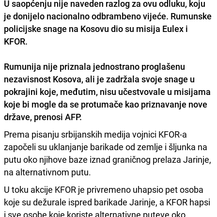
U saopćenju nije naveden razlog za ovu odluku, koju
je donijelo nacionalno odbrambeno vijeće. Rumunske
policijske snage na Kosovu dio su misija Eulex i
KFOR.
Rumunija nije priznala jednostrano proglašenu
nezavisnost Kosova, ali je zadržala svoje snage u
pokrajini koje, međutim, nisu učestvovale u misijama
koje bi mogle da se protumače kao priznavanje nove
države, prenosi AFP.
Prema pisanju srbijanskih medija vojnici KFOR-a
započeli su uklanjanje barikade od zemlje i šljunka na
putu oko njihove baze iznad graničnog prelaza Jarinje,
na alternativnom putu.
U toku akcije KFOR je privremeno uhapsio pet osoba
koje su dežurale ispred barikade Jarinje, a KFOR hapsi
i sve osobe koje koriste alternativne puteve oko