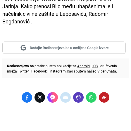
Jarinja. Kako prenosi Blic među uhapšenima je i
načelnik civilne zaštite u Leposaviću, Radomir
Bogdanović .
Dodajte Radiosarajevo.ba u omiljene Google izvore
Radiosarajevo.ba
pratite putem aplikacije za
Android
|
iOS
i društvenih
mreža
Twitter
|
Facebook
|
Instagram
, kao i putem našeg
Viber
Chata.