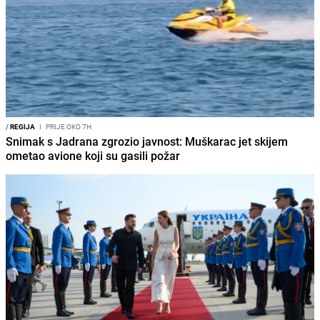
/
REGIJA
I
PRIJE OKO 7H
Snimak s Jadrana zgrozio javnost: Muškarac jet skijem
ometao avione koji su gasili požar