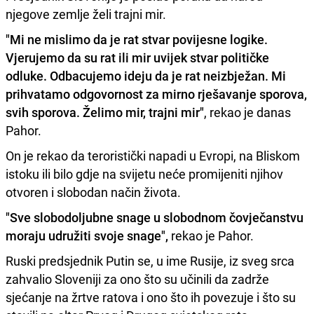
njegove zemlje želi trajni mir.
"Mi ne mislimo da je rat stvar povijesne logike.
Vjerujemo da su rat ili mir uvijek stvar političke
odluke. Odbacujemo ideju da je rat neizbježan. Mi
prihvatamo odgovornost za mirno rješavanje sporova,
svih sporova. Želimo mir, trajni mir"
, rekao je danas
Pahor.
On je rekao da teroristički napadi u Evropi, na Bliskom
istoku ili bilo gdje na svijetu neće promijeniti njihov
otvoren i slobodan način života.
"Sve slobodoljubne snage u slobodnom čovječanstvu
moraju udružiti svoje snage",
rekao je Pahor.
Ruski predsjednik Putin se, u ime Rusije, iz sveg srca
zahvalio Sloveniji za ono što su učinili da zadrže
sjećanje na žrtve ratova i ono što ih povezuje i što su