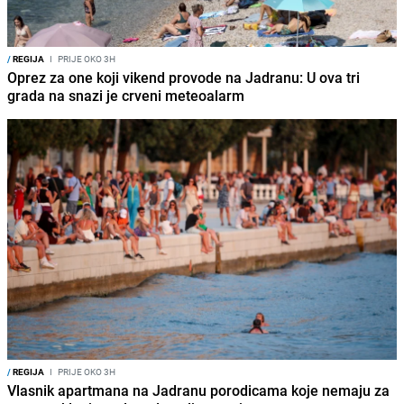
/
REGIJA
I
PRIJE OKO 3H
Oprez za one koji vikend provode na Jadranu: U ova tri
grada na snazi je crveni meteoalarm
/
REGIJA
I
PRIJE OKO 3H
Vlasnik apartmana na Jadranu porodicama koje nemaju za