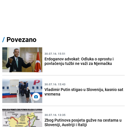
/
Povezano
30.07.16. 15:51
Erdoganov advokat: Odluka o oprostu i
povlačenju tužbi ne važi za Njemačku
30.07.16. 15:43
Vladimir Putin stigao u Sloveniju, kasnio sat
vremena
30.07.16. 13:35
Zbog Putinova posjeta gužve na cestama u
Sloveniji, Austriji i Italiji