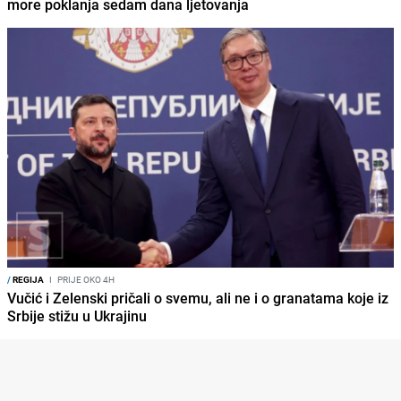
more poklanja sedam dana ljetovanja
/
REGIJA
I
PRIJE OKO 4H
Vučić i Zelenski pričali o svemu, ali ne i o granatama koje iz
Srbije stižu u Ukrajinu