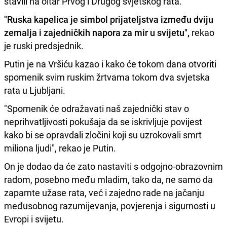
stavili na oltar Prvog i Drugog svjetskog rata.
"Ruska kapelica je simbol prijateljstva između dviju
zemalja i zajedničkih napora za mir u svijetu",
rekao
je ruski predsjednik.
Putin je na Vršiću kazao i kako će tokom dana otvoriti
spomenik svim ruskim žrtvama tokom dva svjetska
rata u Ljubljani.
"Spomenik će odražavati naš zajednički stav o
neprihvatljivosti pokušaja da se iskrivljuje povijest
kako bi se opravdali zločini koji su uzrokovali smrt
miliona ljudi", rekao je Putin.
On je dodao da će zato nastaviti s odgojno-obrazovnim
radom, posebno među mladim, tako da, ne samo da
zapamte užase rata, već i zajedno rade na jačanju
međusobnog razumijevanja, povjerenja i sigurnosti u
Evropi i svijetu.