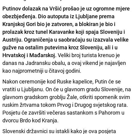
Putinov dolazak na Vršić prošao je uz ogromne mjere
obezbjeđenja. Dio autoputa iz Ljubljane prema
Kranjskoj Gori bio je zatvoren, a blokiran je bio i
prolazak kroz tunel Karavanke koji spaja Sloveniju i
Austriju. Ograničenja u saobraćaju su izazvala velike
gužve na ostalim putevima kroz Sloveniju, ali i u
Hrvatskoj i Mađarskoj.
Veliki broj turista krenuo je
danas na Jadransku obalu, a ovaj vikend je najavljen
kao najprometniji u čitavoj godini.
Nakon ceremonije kod Ruske kapelice, Putin će se
vratiti u Ljubljanu. On će u glavnom gradu Slovenije, na
glavnom gradskom groblju Žale, otkriti spomenik svim
ruskim žrtvama tokom Prvog i Drugog svjetskog rata.
Posjetu će završiti večeras sastankom s Pahorom u
dvorcu Brdo kod Kranja.
Slovenski državnici su istakli kako je ova posjeta