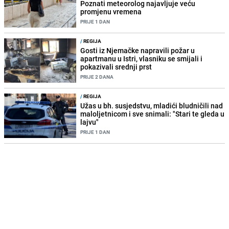
Poznati meteorolog najavljuje veću
promjenu vremena
PRIJE 1 DAN
/
REGIJA
Gosti iz Njemačke napravili požar u
apartmanu u Istri, vlasniku se smijali i
pokazivali srednji prst
PRIJE 2 DANA
/
REGIJA
Užas u bh. susjedstvu, mladići bludničili nad
maloljetnicom i sve snimali: "Stari te gleda u
lajvu"
PRIJE 1 DAN