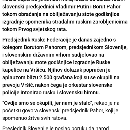
slovenski predsjednici Vladimir Putin i Borut Pahor
tokom obraćanja na obilježavanju stote godišnjice
izgradnje spomenika stradalim ruskim zarobljenicima
tokom Prvog svjetskog rata.
Predsjednik Ruske Federacije je danas zajedno s
kolegom Borutom Pahorom, predsjednikom Slovenije,
i slovenskim državnim vrhom sudjelovao na
obilježavanju stote godišnjice izgradnje Ruske
kapelice na Vršiću. Njihov dolazak popraćen je
aplauzom blizu 2.500 građana koji su se okupili na
prevoju Vršić, nakon čega je orkestar slovenske
policije intonirao rusku i slovensku himnu.
"Ovdje smo se okupili, jer nam je stalo"
, rekao je na
početku govora slovenski predsjednik Pahor, koji je
spomenuo žrtve svih ratova.
Presjednik Slovenije je poslao poruku da narod