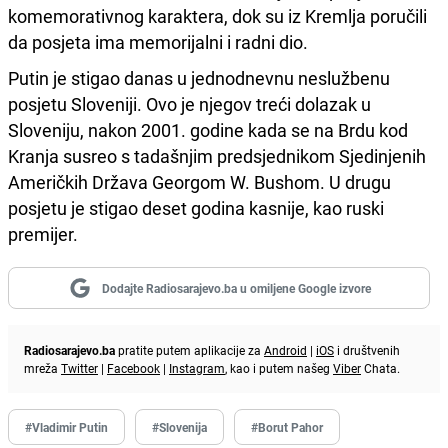
komemorativnog karaktera, dok su iz Kremlja poručili
da posjeta ima memorijalni i radni dio.
Putin je stigao danas u jednodnevnu neslužbenu
posjetu Sloveniji. Ovo je njegov treći dolazak u
Sloveniju, nakon 2001. godine kada se na Brdu kod
Kranja susreo s tadašnjim predsjednikom Sjedinjenih
Američkih Država Georgom W. Bushom. U drugu
posjetu je stigao deset godina kasnije, kao ruski
premijer.
Dodajte Radiosarajevo.ba u omiljene Google izvore
Radiosarajevo.ba
pratite putem aplikacije za
Android
|
iOS
i društvenih
mreža
Twitter
|
Facebook
|
Instagram
, kao i putem našeg
Viber
Chata.
#Vladimir Putin
#Slovenija
#Borut Pahor