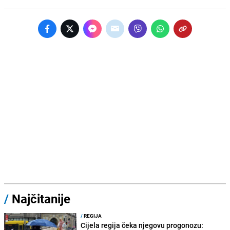
/
Najčitanije
/
REGIJA
Cijela regija čeka njegovu progonozu: