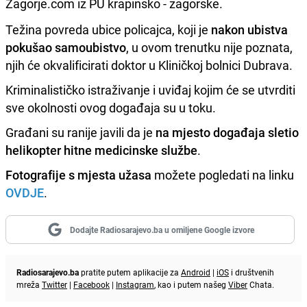
Zagorje.com iz PU krapinsko - zagorske.
Težina povreda ubice policajca, koji je
nakon ubistva
pokušao samoubistvo
, u ovom trenutku nije poznata,
njih će okvalificirati doktor u Kliničkoj bolnici Dubrava.
Kriminalističko istraživanje i uviđaj kojim će se utvrditi
sve okolnosti ovog događaja su u toku.
Građani su ranije javili da je
na mjesto događaja sletio
helikopter hitne medicinske službe
.
Fotografije s mjesta užasa
možete pogledati na linku
OVDJE
.
Dodajte Radiosarajevo.ba u omiljene Google izvore
Radiosarajevo.ba
pratite putem aplikacije za
Android
|
iOS
i društvenih
mreža
Twitter
|
Facebook
|
Instagram
, kao i putem našeg
Viber
Chata.