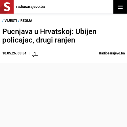
Otvor
/
VIJESTI
/
REGIJA
Pucnjava u Hrvatskoj: Ubijen
policajac, drugi ranjen
10.05.26. 09:54
Radiosarajevo.ba
1