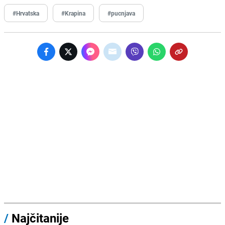
#Hrvatska
#Krapina
#pucnjava
/
Najčitanije