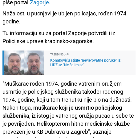
piše portal
Zagorje
.
Nažalost, u pucnjavi je ubijen policajac, rođen 1974.
godine.
Tu informaciju su za portal Zagorje potvrdili i iz
Policijske uprave krapinsko-zagorske.
TRENDING
Konakoviću stigle "nevjerovatne poruke" iz
HDZ-a: "Ne šalim se"
"Muškarac rođen 1974. godine vatrenim oružjem
usmrtio je policijskog službenika također rođenog
1974. godine, koji u tom trenutku nije bio na dužnosti.
Nakon toga,
muškarac koji je usmrtio policijskog
službenika
, iz istog je vatrenog oružja pucao u sebe te
je povrijeđen. Helikopterom hitne medicinske službe
prevezen je u KB Dubrava u Zagreb", saznaje