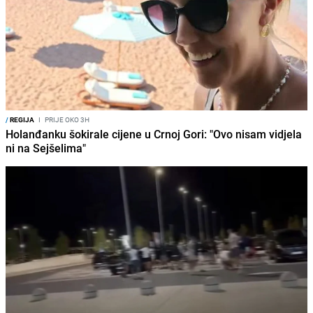
/
REGIJA
I
PRIJE OKO 3H
Holanđanku šokirale cijene u Crnoj Gori: "Ovo nisam vidjela
ni na Sejšelima"