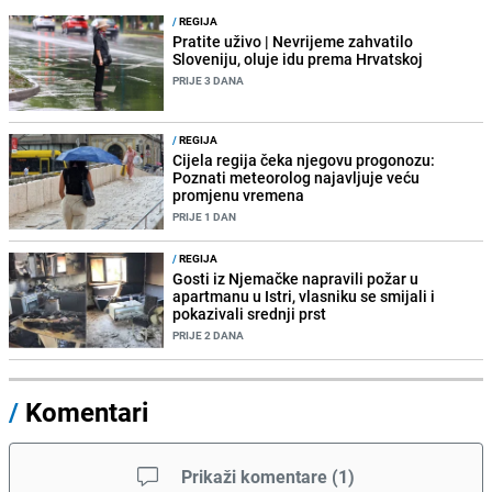
/
REGIJA
Pratite uživo | Nevrijeme zahvatilo
Sloveniju, oluje idu prema Hrvatskoj
PRIJE 3 DANA
/
REGIJA
Cijela regija čeka njegovu progonozu:
Poznati meteorolog najavljuje veću
promjenu vremena
PRIJE 1 DAN
/
REGIJA
Gosti iz Njemačke napravili požar u
apartmanu u Istri, vlasniku se smijali i
pokazivali srednji prst
PRIJE 2 DANA
/
Komentari
Prikaži komentare
(
1
)