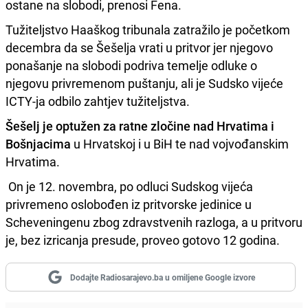
ostane na slobodi, prenosi Fena.
Tužiteljstvo Haaškog tribunala zatražilo je početkom
decembra da se Šešelja vrati u pritvor jer njegovo
ponašanje na slobodi podriva temelje odluke o
njegovu privremenom puštanju, ali je Sudsko vijeće
ICTY-ja odbilo zahtjev tužiteljstva.
Šešelj je optužen za ratne zločine nad Hrvatima i
Bošnjacima
u Hrvatskoj i u BiH te nad vojvođanskim
Hrvatima.
On je 12. novembra, po odluci Sudskog vijeća
privremeno oslobođen iz pritvorske jedinice u
Scheveningenu zbog zdravstvenih razloga, a u pritvoru
je, bez izricanja presude, proveo gotovo 12 godina.
Dodajte Radiosarajevo.ba u omiljene Google izvore