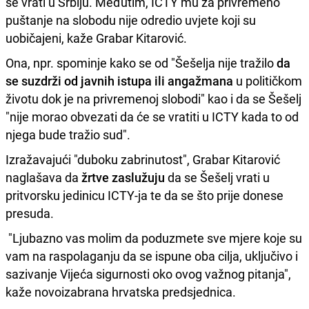
se vrati u Srbiju. Međutim, ICTY mu za privremeno
puštanje na slobodu nije odredio uvjete koji su
uobičajeni, kaže Grabar Kitarović.
Ona, npr. spominje kako se od "Šešelja nije tražilo
da
se suzdrži od javnih istupa ili angažmana
u političkom
životu dok je na privremenoj slobodi" kao i da se Šešelj
"nije morao obvezati da će se vratiti u ICTY kada to od
njega bude tražio sud".
Izražavajući "duboku zabrinutost", Grabar Kitarović
naglašava da
žrtve zaslužuju
da se Šešelj vrati u
pritvorsku jedinicu ICTY-ja te da se što prije donese
presuda.
"Ljubazno vas molim da poduzmete sve mjere koje su
vam na raspolaganju da se ispune oba cilja, uključivo i
sazivanje Vijeća sigurnosti oko ovog važnog pitanja",
kaže novoizabrana hrvatska predsjednica.