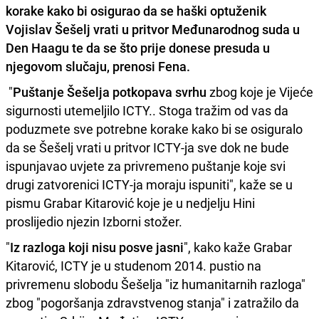
korake kako bi osigurao
da se haški optuženik
Vojislav Šešelj
vrati u pritvor Međunarodnog suda u
Den Haagu te da se što prije donese presuda u
njegovom slučaju, prenosi Fena.
"
Puštanje Šešelja potkopava svrhu
zbog koje je Vijeće
sigurnosti utemeljilo ICTY.. Stoga tražim od vas da
poduzmete sve potrebne korake kako bi se osiguralo
da se Šešelj vrati u pritvor ICTY-ja sve dok ne bude
ispunjavao uvjete za privremeno puštanje koje svi
drugi zatvorenici ICTY-ja moraju ispuniti", kaže se u
pismu Grabar Kitarović koje je u nedjelju Hini
proslijedio njezin Izborni stožer.
"
Iz razloga koji nisu posve jasni
", kako kaže Grabar
Kitarović, ICTY je u studenom 2014. pustio na
privremenu slobodu Šešelja "iz humanitarnih razloga"
zbog "pogoršanja zdravstvenog stanja" i zatražilo da