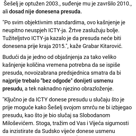
Šešelj je optužen 2003., suđenje mu je završilo 2010.,
ali
dosad nije donesena presuda.
"Po svim objektivnim standardima, ovo kašnjenje je
neupitno neuspjeh ICTY-ja. Žrtve zaslužuju bolje.
Tužiteljstvo ICTY-ja kazalo je da presuda neće biti
donesena prije kraja 2015.", kaže Grabar Kitarović.
Budući da je jedno od objašnjenja za tako veliko
kašnjenje količina vremena potrebna da se ispiše
presuda, novoizabrana predsjednica smatra da bi
najprije trebalo "bez odgode" donijeti usmenu
presudu
, a tek naknadno njezino obrazloženje.
"Ključno je da ICTY donese presudu u slučaju što je
prije moguće kako Šešelj svojom smrću ne bi izbjegao
presudu, kao što je bio slučaj sa Slobodanom
Miloševićem. Stoga, tražim od Vas i Vijeća sigurnosti
da inzistirate da Sudsko vijeće donese usmenu