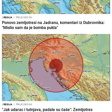
/
REGIJA
I
PRIJE OKO 5H
Ponovo zemljotresi na Jadranu, komentari iz Dubrovnika:
"Mislio sam da je bomba pukla"
/
REGIJA
I
PRIJE OKO 6H
"Jak udarac i tutnjava, padale su čaše": Zemljotres