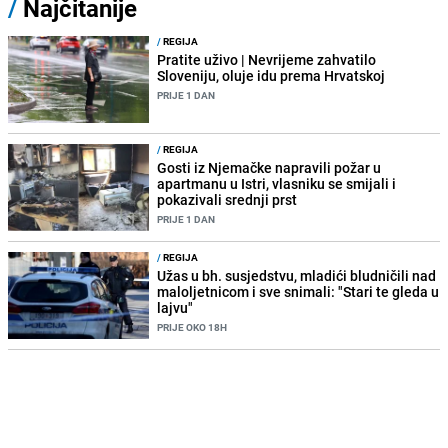
/
Najčitanije
/
REGIJA
Pratite uživo | Nevrijeme zahvatilo
Sloveniju, oluje idu prema Hrvatskoj
PRIJE 1 DAN
/
REGIJA
Gosti iz Njemačke napravili požar u
apartmanu u Istri, vlasniku se smijali i
pokazivali srednji prst
PRIJE 1 DAN
/
REGIJA
Užas u bh. susjedstvu, mladići bludničili nad
maloljetnicom i sve snimali: "Stari te gleda u
lajvu"
PRIJE OKO 18H