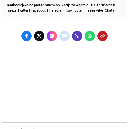
Radiosarajevo.ba
pratite putem aplikacije za
Android
|
iOS
i društvenih
mreža
Twitter
|
Facebook
|
Instagram
, kao i putem našeg
Viber
Chata.