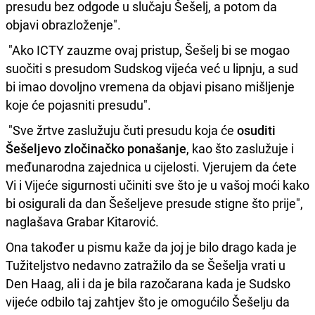
presudu bez odgode u slučaju Šešelj, a potom da
objavi obrazloženje".
"Ako ICTY zauzme ovaj pristup, Šešelj bi se mogao
suočiti s presudom Sudskog vijeća već u lipnju, a sud
bi imao dovoljno vremena da objavi pisano mišljenje
koje će pojasniti presudu".
"Sve žrtve zaslužuju čuti presudu koja će
osuditi
Šešeljevo zločinačko ponašanje
, kao što zaslužuje i
međunarodna zajednica u cijelosti. Vjerujem da ćete
Vi i Vijeće sigurnosti učiniti sve što je u vašoj moći kako
bi osigurali da dan Šešeljeve presude stigne što prije",
naglašava Grabar Kitarović.
Ona također u pismu kaže da joj je bilo drago kada je
Tužiteljstvo nedavno zatražilo da se Šešelja vrati u
Den Haag, ali i da je bila razočarana kada je Sudsko
vijeće odbilo taj zahtjev što je omogućilo Šešelju da