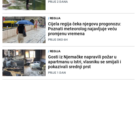
PRIJE 2 DANA
/
REGIJA
Cijela regija čeka njegovu progonozu:
Poznati meteorolog najavljuje veću
promjenu vremena
PRIJE OKO 6H
/
REGIJA
Gosti iz Njemačke napravili požar u
apartmanu u Istri, vlasniku se smijali i
pokazivali srednji prst
PRIJE 1 DAN