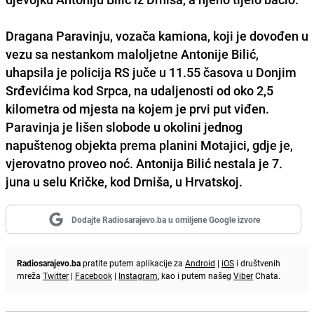
Dragana Paravinju, vozača kamiona, koji je dovođen u
vezu sa nestankom maloljetne Antonije Bilić,
uhapsila je policija RS juče u 11.55 časova u Donjim
Srđevićima kod Srpca, na udaljenosti od oko 2,5
kilometra od mjesta na kojem je prvi put viđen.
Paravinja je lišen slobode u okolini jednog
napuštenog objekta prema planini Motajici, gdje je,
vjerovatno proveo noć. Antonija Bilić nestala je 7.
juna u selu Kričke, kod Drniša, u Hrvatskoj.
Dodajte Radiosarajevo.ba u omiljene Google izvore
Radiosarajevo.ba
pratite putem aplikacije za
Android
|
iOS
i društvenih
mreža
Twitter
|
Facebook
|
Instagram
, kao i putem našeg
Viber
Chata.