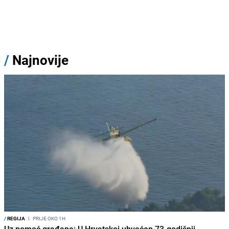
/
Najnovije
/
REGIJA
I
PRIJE OKO 1H
Uz pomoć građana: U Hrvatskoj uhvaćen 73-godišnji