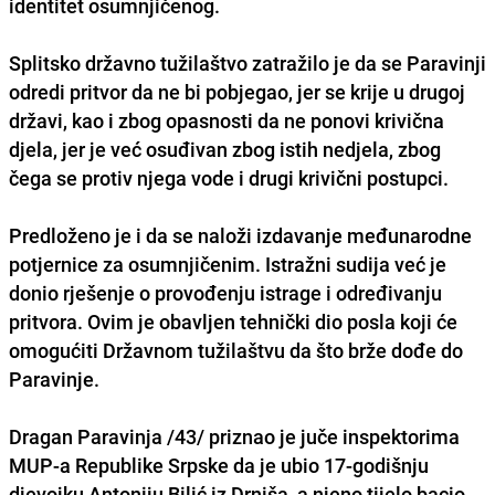
identitet osumnjičenog.
Splitsko državno tužilaštvo zatražilo je da se Paravinji
odredi pritvor da ne bi pobjegao, jer se krije u drugoj
državi, kao i zbog opasnosti da ne ponovi krivična
djela, jer je već osuđivan zbog istih nedjela, zbog
čega se protiv njega vode i drugi krivični postupci.
Predloženo je i da se naloži izdavanje međunarodne
potjernice za osumnjičenim. Istražni sudija već je
donio rješenje o provođenju istrage i određivanju
pritvora. Ovim je obavljen tehnički dio posla koji će
omogućiti Državnom tužilaštvu da što brže dođe do
Paravinje.
Dragan Paravinja /43/ priznao je juče inspektorima
MUP-a Republike Srpske da je ubio 17-godišnju
djevojku Antoniju Bilić iz Drniša, a njeno tijelo bacio.