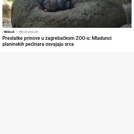
/
REGIJA
I
PRIJE OKO 4H
Preslatke prinove u zagrebačkom ZOO-u: Mladunci
planinskih pećinara osvajaju srca