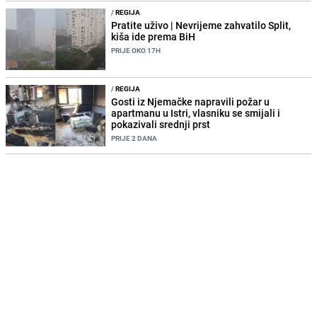
/
REGIJA
Pratite uživo | Nevrijeme zahvatilo Split,
kiša ide prema BiH
PRIJE OKO 17H
/
REGIJA
Gosti iz Njemačke napravili požar u
apartmanu u Istri, vlasniku se smijali i
pokazivali srednji prst
PRIJE 2 DANA