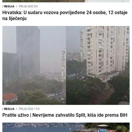
/
REGIJA
I
PRIJE OKO 2H
Hrvatska: U sudaru vozova povrijeđene 24 osobe, 12 ostaje
na liječenju
/
REGIJA
I
PRIJE OKO 17H
Pratite uživo | Nevrijeme zahvatilo Split, kiša ide prema BiH