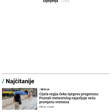
1763
Dijeljenja
/
Najčitanije
/
REGIJA
Cijela regija čeka njegovu progonozu:
Poznati meteorolog najavljuje veću
promjenu vremena
PRIJE 1 DAN