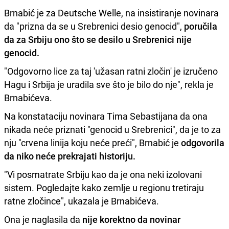
Brnabić je za Deutsche Welle, na insistiranje novinara
da "prizna da se u Srebrenici desio genocid",
poručila
da za Srbiju ono što se desilo u Srebrenici nije
genocid.
"Odgovorno lice za taj 'užasan ratni zločin' je izručeno
Hagu i Srbija je uradila sve što je bilo do nje", rekla je
Brnabićeva.
Na konstataciju novinara Tima Sebastijana da ona
nikada neće priznati "genocid u Srebrenici", da je to za
nju "crvena linija koju neće preći", Brnabić je
odgovorila
da niko neće prekrajati historiju.
"Vi posmatrate Srbiju kao da je ona neki izolovani
sistem. Pogledajte kako zemlje u regionu tretiraju
ratne zločince", ukazala je Brnabićeva.
Ona je naglasila da
nije korektno da novinar