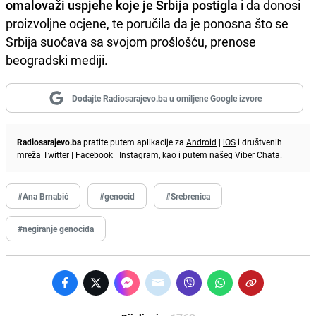
omalovaži uspjehe koje je Srbija postigla
i da donosi
proizvoljne ocjene, te poručila da je ponosna što se
Srbija suočava sa svojom prošlošću, prenose
beogradski mediji.
Dodajte Radiosarajevo.ba u omiljene Google izvore
Radiosarajevo.ba
pratite putem aplikacije za
Android
|
iOS
i društvenih
mreža
Twitter
|
Facebook
|
Instagram
, kao i putem našeg
Viber
Chata.
#Ana Brnabić
#genocid
#Srebrenica
#negiranje genocida