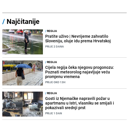
/
Najčitanije
/
REGIJA
Pratite uživo | Nevrijeme zahvatilo
Sloveniju, oluje idu prema Hrvatskoj
PRIJE 2 DANA
/
REGIJA
Cijela regija čeka njegovu progonozu:
Poznati meteorolog najavljuje veću
promjenu vremena
PRIJE OKO 13H
/
REGIJA
Gosti iz Njemačke napravili požar u
apartmanu u Istri, vlasniku se smijali i
pokazivali srednji prst
PRIJE 1 DAN