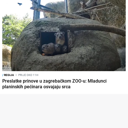
/
REGIJA
I
PRIJE OKO 11H
Preslatke prinove u zagrebačkom ZOO-u: Mladunci
planinskih pećinara osvajaju srca