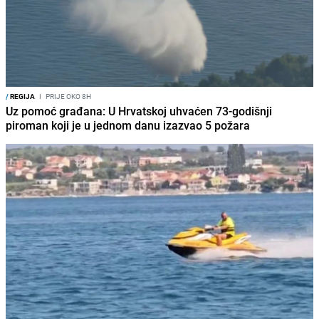
/
REGIJA
I
PRIJE OKO 8H
Uz pomoć građana: U Hrvatskoj uhvaćen 73-godišnji
piroman koji je u jednom danu izazvao 5 požara