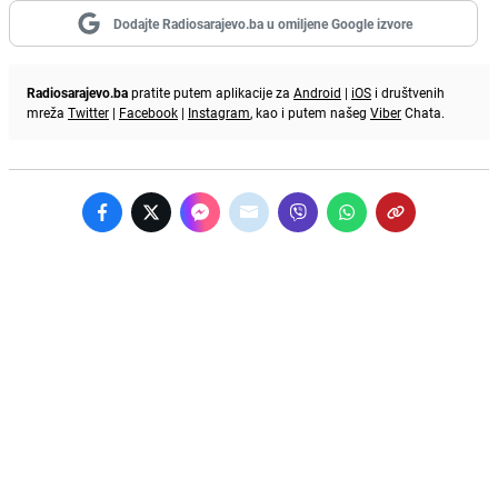
Dodajte Radiosarajevo.ba u omiljene Google izvore
Radiosarajevo.ba
pratite putem aplikacije za
Android
|
iOS
i društvenih
mreža
Twitter
|
Facebook
|
Instagram
, kao i putem našeg
Viber
Chata.