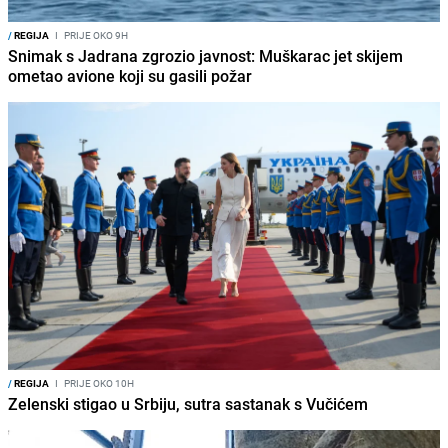
/
REGIJA
I
PRIJE OKO 9H
Snimak s Jadrana zgrozio javnost: Muškarac jet skijem
ometao avione koji su gasili požar
/
REGIJA
I
PRIJE OKO 10H
Zelenski stigao u Srbiju, sutra sastanak s Vučićem