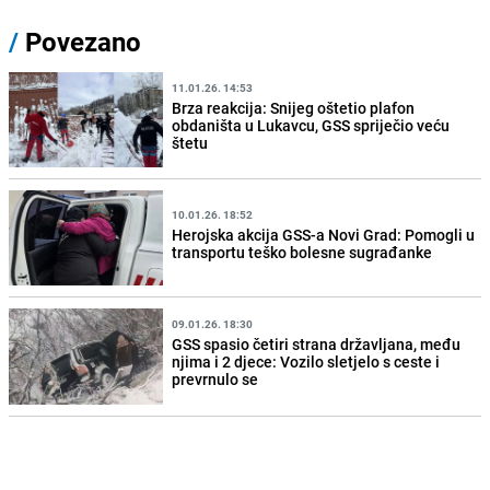
/
Povezano
11.01.26. 14:53
Brza reakcija: Snijeg oštetio plafon
obdaništa u Lukavcu, GSS spriječio veću
štetu
10.01.26. 18:52
Herojska akcija GSS-a Novi Grad: Pomogli u
transportu teško bolesne sugrađanke
09.01.26. 18:30
GSS spasio četiri strana državljana, među
njima i 2 djece: Vozilo sletjelo s ceste i
prevrnulo se