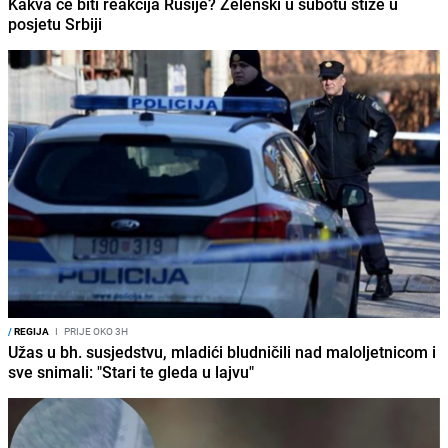
Kakva će biti reakcija Rusije? Zelenski u subotu stiže u
posjetu Srbiji
/
REGIJA
I
PRIJE OKO 3H
Užas u bh. susjedstvu, mladići bludničili nad maloljetnicom i
sve snimali: "Stari te gleda u lajvu"