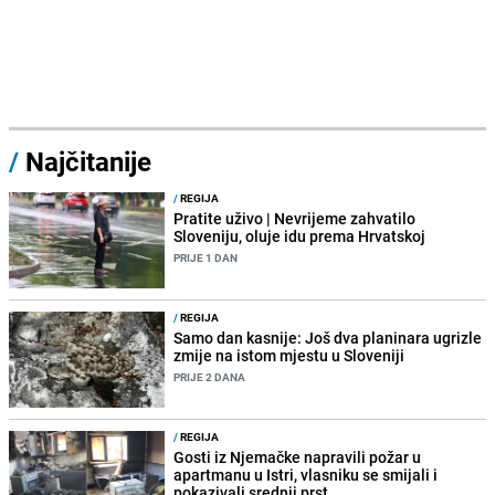
/
Najčitanije
/
REGIJA
Pratite uživo | Nevrijeme zahvatilo
Sloveniju, oluje idu prema Hrvatskoj
PRIJE 1 DAN
/
REGIJA
Samo dan kasnije: Još dva planinara ugrizle
zmije na istom mjestu u Sloveniji
PRIJE 2 DANA
/
REGIJA
Gosti iz Njemačke napravili požar u
apartmanu u Istri, vlasniku se smijali i
pokazivali srednji prst