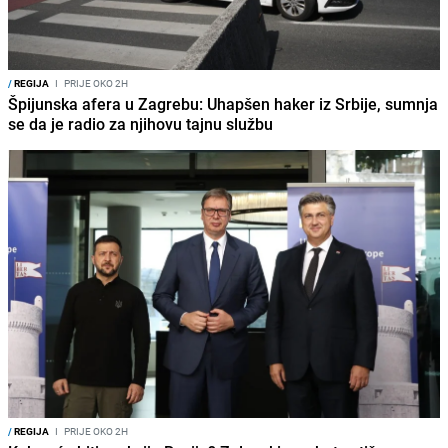
/
REGIJA
I
PRIJE OKO 2H
Špijunska afera u Zagrebu: Uhapšen haker iz Srbije, sumnja
se da je radio za njihovu tajnu službu
/
REGIJA
I
PRIJE OKO 2H