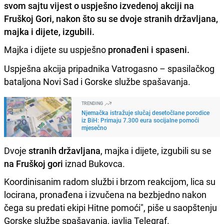
svom sajtu vijest o uspješno izvedenoj akciji na
Fruškoj Gori, nakon što su se dvoje stranih državljana,
majka i dijete, izgubili.
Majka i dijete su uspješno
pronađeni i spaseni.
Uspješna akcija pripadnika Vatrogasno – spasilačkog
bataljona Novi Sad i Gorske službe spašavanja.
TRENDING
Njemačka istražuje slučaj desetočlane porodice
iz BiH: Primaju 7.300 eura socijalne pomoći
mjesečno
Dvoje
stranih državljana
, majka i dijete, izgubili su se
na Fruškoj gori
iznad Bukovca.
Koordinisanim radom službi i brzom reakcijom, lica su
locirana, pronađena i izvučena na bezbjedno nakon
čega su predati ekipi Hitne pomoći", piše u saopštenju
Gorske službe spašavanja, javlja Telegraf.