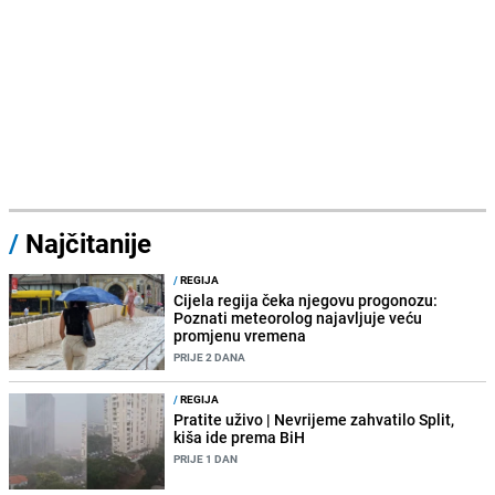
/
Najčitanije
/
REGIJA
Cijela regija čeka njegovu progonozu:
Poznati meteorolog najavljuje veću
promjenu vremena
PRIJE 2 DANA
/
REGIJA
Pratite uživo | Nevrijeme zahvatilo Split,
kiša ide prema BiH
PRIJE 1 DAN