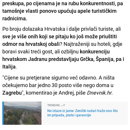
preskupa, po cijenama je na rubu konkurentnosti, pa
tamošnje vlasti ponovo upućuju apele turističkim
radnicima.
Po broju dolazaka Hrvatska i dalje privlači turiste, ali
sve je više onih koji se pitaju ko još može priuštiti
odmor na hrvatskoj obali
? Najtraženiji su hoteli, gdje
boravi svaki treći gost, ali ozbiljnu
konkurenciju
hrvatskom Jadranu predstavljaju Grčka, Španija, pa i
Italija
.
"Cijene su pretjerane sigurno već odavno. A ništa
očekujemo bar jedno 30 posto više nego doma u
Zagrebu
", komentirao je Andrej, piše
Dnevnik.hr
.
TRENDING
Ne izlaze iz jame: Zenički rudari traže ono što
im pripada, plate i garancije