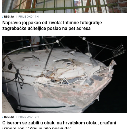
/
REGIJA
I
PRIJE OKO 11H
Napravio joj pakao od života: Intimne fotografije
zagrebačke učiteljice poslao na pet adresa
/
REGIJA
I
PRIJE OKO 13H
Gliserom se zabili u obalu na hrvatskom otoku, građani
uznemireni: "Krvi je bilo posvuda"