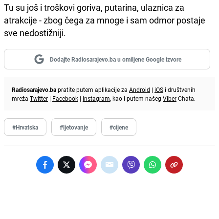
Tu su još i troškovi goriva, putarina, ulaznica za
atrakcije - zbog čega za mnoge i sam odmor postaje
sve nedostižniji.
Dodajte Radiosarajevo.ba u omiljene Google izvore
Radiosarajevo.ba
pratite putem aplikacije za
Android
|
iOS
i društvenih
mreža
Twitter
|
Facebook
|
Instagram
, kao i putem našeg
Viber
Chata.
#Hrvatska
#ljetovanje
#cijene