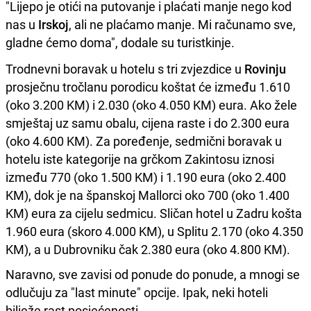
"Lijepo je otići na putovanje i plaćati manje nego kod
nas u
Irskoj
, ali ne plaćamo manje. Mi računamo sve,
gladne ćemo doma", dodale su turistkinje.
Trodnevni boravak u hotelu s tri zvjezdice u
Rovinju
prosječnu tročlanu porodicu koštat će između 1.610
(oko 3.200 KM) i 2.030 (oko 4.050 KM) eura. Ako žele
smještaj uz samu obalu, cijena raste i do 2.300 eura
(oko 4.600 KM). Za poređenje, sedmični boravak u
hotelu iste kategorije na grčkom Zakintosu iznosi
između 770 (oko 1.500 KM) i 1.190 eura (oko 2.400
KM), dok je na španskoj Mallorci oko 700 (oko 1.400
KM) eura za cijelu sedmicu. Sličan hotel u Zadru košta
1.960 eura (skoro 4.000 KM), u Splitu 2.170 (oko 4.350
KM), a u Dubrovniku čak 2.380 eura (oko 4.800 KM).
Naravno, sve zavisi od ponude do ponude, a mnogi se
odlučuju za "last minute" opcije. Ipak, neki hoteli
bilježe rast posjećenosti.