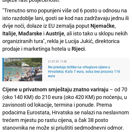
"Trenutno smo popunjeni više od 6 posto u odnosu na
isto razdoblje lani, gosti se kod nas zadržavaju jednu ili
dvije noći, dolaze iz EU zemalja poput
Njemačke
,
Italije
,
Mađarske
i
Austrije
, ali isto tako u sklopu nekih
organiziranih tura", rekla je Lucija Jukić, direktorica
prodaje i marketinga hotela u
Rijeci
.
21.07.25. 11:38
Ne prestaju kritike na vrtoglave cijene u
Hrvatskoj: Kafa 7 eura, soba bez prozora 116
eura
Cijene u privatnom smještaju znatno variraju
– od 70
(oko 140 KM) do 210 eura (oko 420 KM) po noćenju, u
zavisnosti od lokacije, termina i ponude. Prema
podacima Eurostata, Hrvatska se nalazi na neslavnom
trećem mjestu po rastu cijena, a čak 38 posto
stanovnika ne može si priuštiti sedmodnevni odmor.