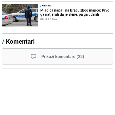
/
REGIJA
Mladića napali na Braču zbog majice: Prvo
ga natjerali da je skine, pa ga udarili
PRIJE 2 DANA
/
Komentari
Prikaži komentare
(
23
)