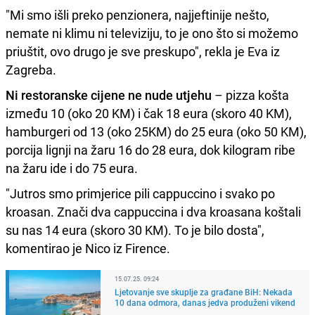
"Mi smo išli preko penzionera, najjeftinije nešto,
nemate ni klimu ni televiziju, to je ono što si možemo
priuštit, ovo drugo je sve preskupo", rekla je Eva iz
Zagreba.
Ni restoranske cijene ne nude utjehu
– pizza košta
između 10 (oko 20 KM) i čak 18 eura (skoro 40 KM),
hamburgeri od 13 (oko 25KM) do 25 eura (oko 50 KM),
porcija lignji na žaru 16 do 28 eura, dok kilogram ribe
na žaru ide i do 75 eura.
"Jutros smo primjerice pili cappuccino i svako po
kroasan. Znači dva cappuccina i dva kroasana koštali
su nas 14 eura (skoro 30 KM). To je bilo dosta",
komentirao je Nico iz Firence.
15.07.25. 09:24
Ljetovanje sve skuplje za građane BiH: Nekada
10 dana odmora, danas jedva produženi vikend