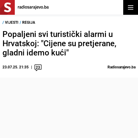
Otvor
/
VIJESTI
/
REGIJA
Popaljeni svi turistički alarmi u
Hrvatskoj: "Cijene su pretjerane,
gladni idemo kući"
23.07.25. 21:35
Radiosarajevo.ba
23