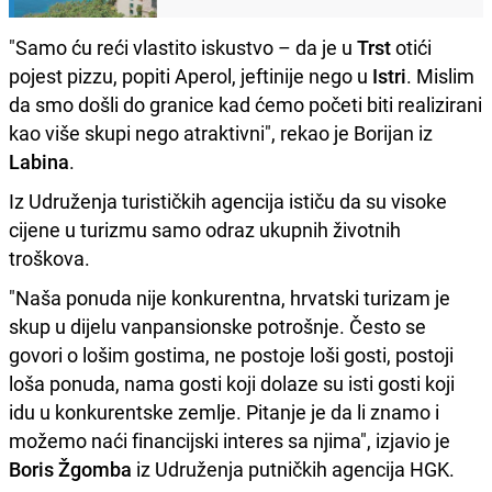
"Samo ću reći vlastito iskustvo – da je u
Trst
otići
pojest pizzu, popiti Aperol, jeftinije nego u
Istri
. Mislim
da smo došli do granice kad ćemo početi biti realizirani
kao više skupi nego atraktivni", rekao je Borijan iz
Labina
.
Iz Udruženja turističkih agencija ističu da su visoke
cijene u turizmu samo odraz ukupnih životnih
troškova.
"Naša ponuda nije konkurentna, hrvatski turizam je
skup u dijelu vanpansionske potrošnje. Često se
govori o lošim gostima, ne postoje loši gosti, postoji
loša ponuda, nama gosti koji dolaze su isti gosti koji
idu u konkurentske zemlje. Pitanje je da li znamo i
možemo naći financijski interes sa njima", izjavio je
Boris Žgomba
iz Udruženja putničkih agencija HGK.