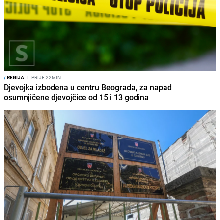
/
REGIJA
I
PRIJE 22MIN
Djevojka izbodena u centru Beograda, za napad
osumnjičene djevojčice od 15 i 13 godina