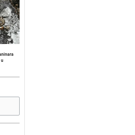
aninara
 u