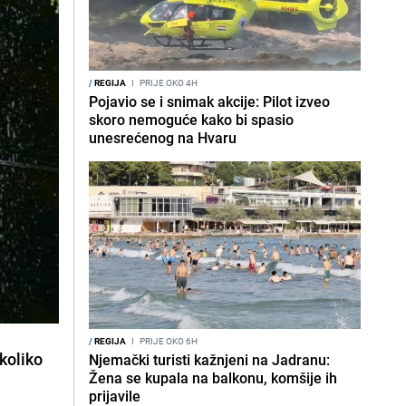
/
REGIJA
I
PRIJE OKO 4H
Pojavio se i snimak akcije: Pilot izveo
skoro nemoguće kako bi spasio
unesrećenog na Hvaru
/
REGIJA
I
PRIJE OKO 6H
koliko
Njemački turisti kažnjeni na Jadranu:
Žena se kupala na balkonu, komšije ih
prijavile