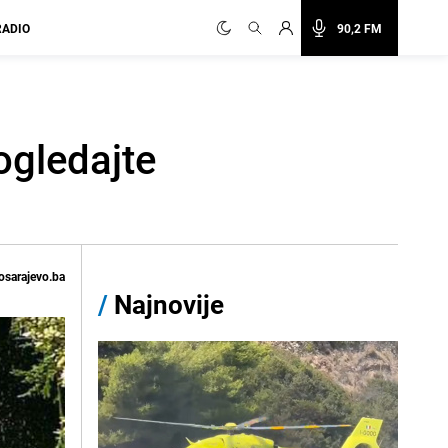
RADIO
90,2 FM
ogledajte
osarajevo.ba
/
Najnovije