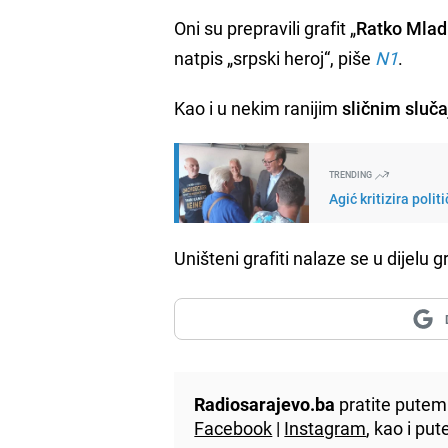
Oni su prepravili grafit „
Ratko Mlad
natpis „srpski heroj“, piše
N1
.
Kao i u nekim ranijim
sličnim sluč
TRENDING
Agić kritizira poli
Uništeni grafiti nalaze se u dijelu 
Radiosarajevo.ba
pratite putem 
Facebook
|
Instagram
, kao i p