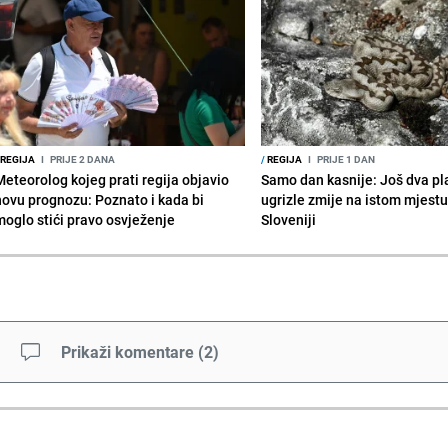
REGIJA
I
PRIJE 2 DANA
/
REGIJA
I
PRIJE 1 DAN
Meteorolog kojeg prati regija objavio
Samo dan kasnije: Još dva pl
novu prognozu: Poznato i kada bi
ugrizle zmije na istom mjestu
moglo stići pravo osvježenje
Sloveniji
Prikaži komentare
(
2
)