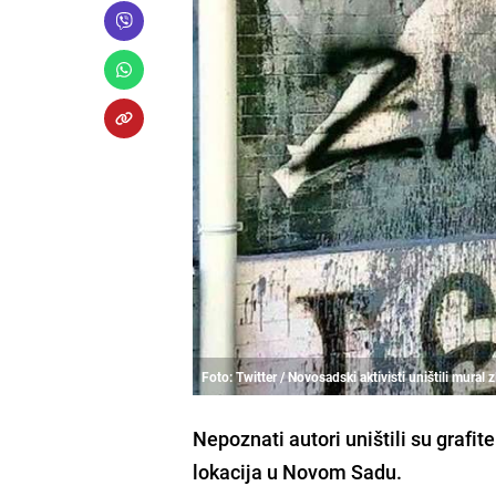
Foto: Twitter / Novosadski aktivisti uništili mural 
Nepoznati autori uništili su graf
lokacija u
Novom Sadu
.