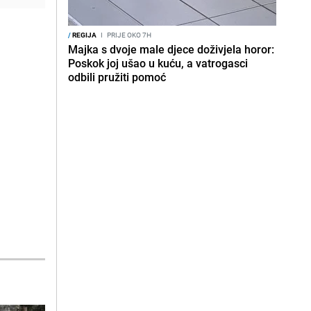
/
REGIJA
I
PRIJE OKO 7H
Majka s dvoje male djece doživjela horor:
Poskok joj ušao u kuću, a vatrogasci
odbili pružiti pomoć