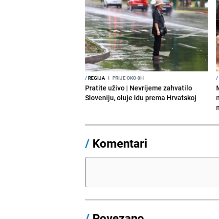
/
REGIJA
I
PRIJE OKO 8H
/
Pratite uživo | Nevrijeme zahvatilo
Sloveniju, oluje idu prema Hrvatskoj
/
Komentari
/
Povezano