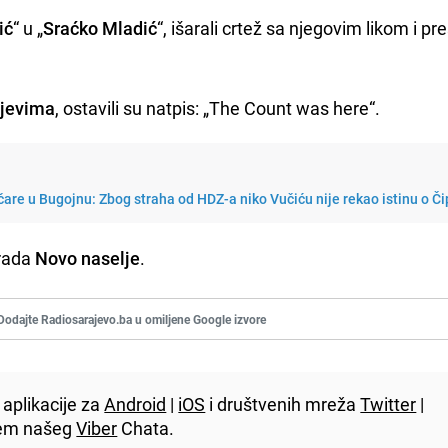
ić
“ u „
Sraćko Mladić
“, išarali crtež sa njegovim likom i pr
ajevima
, ostavili su natpis: „The Count was here“.
tičare u Bugojnu: Zbog straha od HDZ-a niko Vučiću nije rekao istinu o Či
grada
Novo naselje
.
Dodajte Radiosarajevo.ba u omiljene Google izvore
aplikacije za
Android
|
iOS
i društvenih mreža
Twitter
|
utem našeg
Viber
Chata.