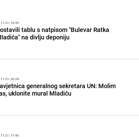
.11.21. 16:35
ostavili tablu s natpisom "Bulevar Ratka
ladića" na divlju deponiju
.11.21. 20:24
avjetnica generalnog sekretara UN: Molim
as, uklonite mural Mladiću
.11.21. 17:43