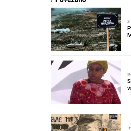
21
P
M
20
S
v
19