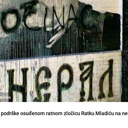
zločinca
ite podrške osuđenom
ratnom zločicu Ratku Mladiću
na ne