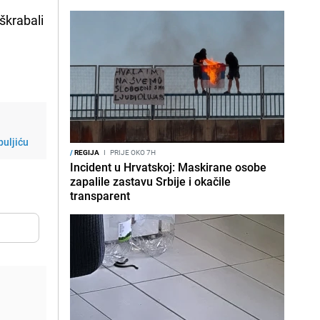
eškrabali
puljiću
/
REGIJA
I
PRIJE OKO 7H
Incident u Hrvatskoj: Maskirane osobe
zapalile zastavu Srbije i okačile
transparent