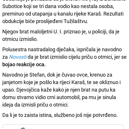
Subotice koji se tri dana vodio kao nestala osoba,
preminuo od utapanja u kanalu rijeke Karaš. Rezultati
obdukcije biće proslijeđeni Tužilaštvu.
Njegov brat maloljetni U. I. priznao je, u policiji, da je
otmicu izmislio.
Polusestra nastradalog dječaka, ispričala je navodno
za
Novosti
da je brat izmislio cijelu priču o otmici, jer se
bojao reakcije oca.
Navodno je Stefan, dok je čuvao ovce, krenuo za
janjetom koje je pošlo ka rijeci Karaš, te se okliznuo i
upao. Djevojčica kaže kako je njen brat na putu ka
domu stvarno vidio crni automobil, pa mu je sinula
ideja da izmisli priču o otmici.
Da li je to zaista istina, službeno još nije potvrđeno.