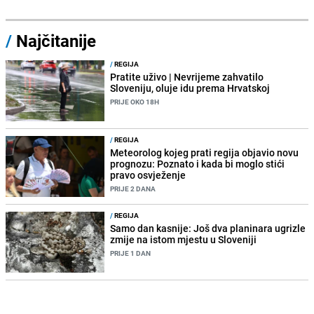
/
Najčitanije
/
REGIJA
Pratite uživo | Nevrijeme zahvatilo
Sloveniju, oluje idu prema Hrvatskoj
PRIJE OKO 18H
/
REGIJA
Meteorolog kojeg prati regija objavio novu
prognozu: Poznato i kada bi moglo stići
pravo osvježenje
PRIJE 2 DANA
/
REGIJA
Samo dan kasnije: Još dva planinara ugrizle
zmije na istom mjestu u Sloveniji
PRIJE 1 DAN