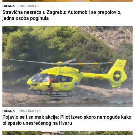
/
REGIJA
I
PRIJE OKO 4H
Stravična nesreća u Zagrebu: Automobil se prepolovio,
jedna osoba poginula
/
REGIJA
I
PRIJE OKO 13H
Pojavio se i snimak akcije: Pilot izveo skoro nemoguće kako
bi spasio unesrećenog na Hvaru