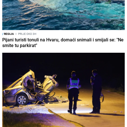
/
REGIJA
I
PRIJE OKO 3H
Pijani turisti tonuli na Hvaru, domaći snimali i smijali se: "Ne
smite tu parkirat"