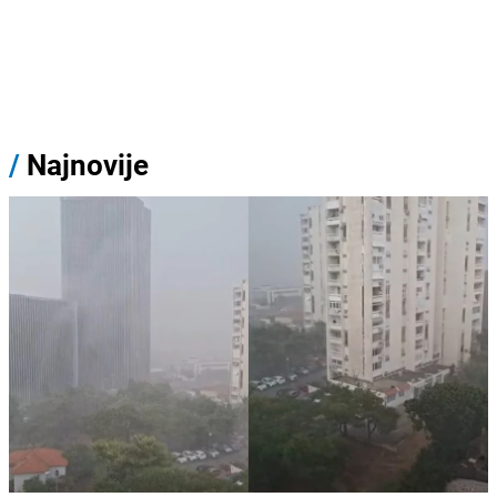
/
Najnovije