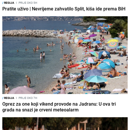
/
REGIJA
I
PRIJE OKO 5H
Pratite uživo | Nevrijeme zahvatilo Split, kiša ide prema BiH
/
REGIJA
I
PRIJE OKO 7H
Oprez za one koji vikend provode na Jadranu: U ova tri
grada na snazi je crveni meteoalarm