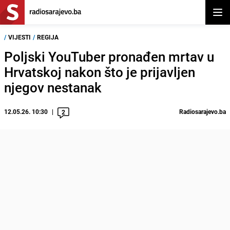
Otvor
/
VIJESTI
/
REGIJA
Poljski YouTuber pronađen mrtav u
Hrvatskoj nakon što je prijavljen
njegov nestanak
12.05.26. 10:30
Radiosarajevo.ba
2