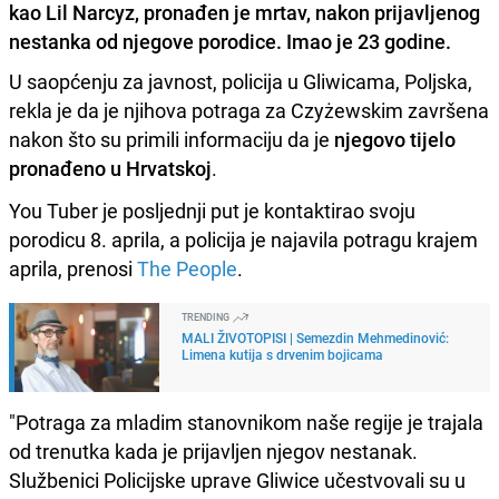
kao Lil Narcyz, pronađen je mrtav, nakon prijavljenog
nestanka od njegove porodice. Imao je 23 godine.
U saopćenju za javnost, policija u Gliwicama, Poljska,
rekla je da je njihova potraga za Czyżewskim završena
nakon što su primili informaciju da je
njegovo tijelo
pronađeno u Hrvatskoj
.
You Tuber je posljednji put je kontaktirao svoju
porodicu 8. aprila, a policija je najavila potragu krajem
aprila, prenosi
The People
.
TRENDING
MALI ŽIVOTOPISI | Semezdin Mehmedinović:
Limena kutija s drvenim bojicama
"Potraga za mladim stanovnikom naše regije je trajala
od trenutka kada je prijavljen njegov nestanak.
Službenici Policijske uprave Gliwice učestvovali su u