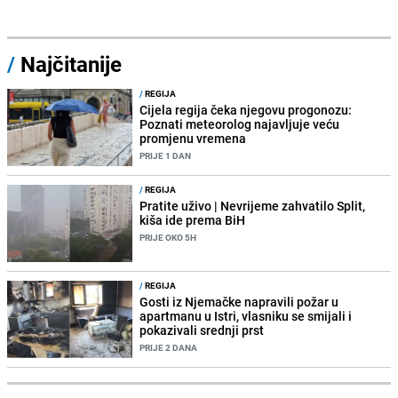
/
Najčitanije
/
REGIJA
Cijela regija čeka njegovu progonozu:
Poznati meteorolog najavljuje veću
promjenu vremena
PRIJE 1 DAN
/
REGIJA
Pratite uživo | Nevrijeme zahvatilo Split,
kiša ide prema BiH
PRIJE OKO 5H
/
REGIJA
Gosti iz Njemačke napravili požar u
apartmanu u Istri, vlasniku se smijali i
pokazivali srednji prst
PRIJE 2 DANA