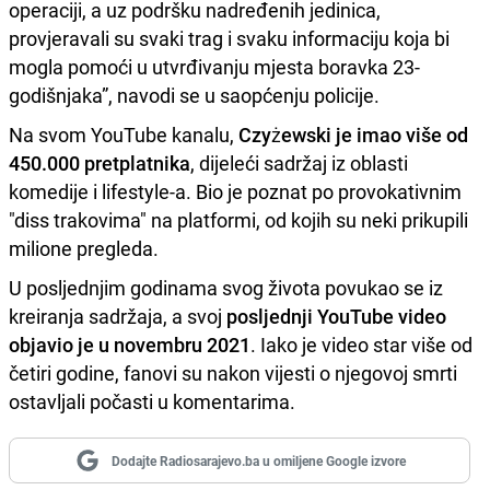
operaciji, a uz podršku nadređenih jedinica,
provjeravali su svaki trag i svaku informaciju koja bi
mogla pomoći u utvrđivanju mjesta boravka 23-
godišnjaka”, navodi se u saopćenju policije.
Na svom YouTube kanalu,
Czyżewski je imao više od
450.000 pretplatnika
, dijeleći sadržaj iz oblasti
komedije i lifestyle-a. Bio je poznat po provokativnim
"diss trakovima" na platformi, od kojih su neki prikupili
milione pregleda.
U posljednjim godinama svog života povukao se iz
kreiranja sadržaja, a svoj
posljednji YouTube video
objavio je u novembru 2021
. Iako je video star više od
četiri godine, fanovi su nakon vijesti o njegovoj smrti
ostavljali počasti u komentarima.
Dodajte Radiosarajevo.ba u omiljene Google izvore