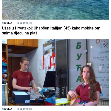
/
REGIJA
I
PRIJE OKO 1H
Užas u Hrvatskoj: Uhapšen Italijan (45) kako mobitelom
snima djecu na plaži
/
REGIJA
I
PRIJE OKO 2H