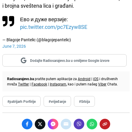
i brojna sveštena lica i građani.
Ево и дуже верзије:
pic.twitter.com/pc7Ezyw8SE
— Blagoje Pantelic (@blagojepantelic)
June 7, 2026
Dodajte Radiosarajevo.ba u omiljene Google izvore
Radiosarajevo.ba
pratite putem aplikacije za
Android
|
iOS
i društvenih
mreža
Twitter
|
Facebook
|
Instagram
, kao i putem našeg
Viber
Chata.
#patrijarh Porfirije
#vrijeđanje
#Srbija