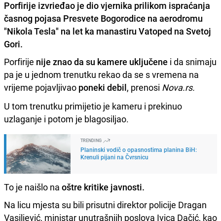
Porfirije izvrieđao je dio vjernika prilikom ispraćanja
časnog pojasa Presvete Bogorodice na aerodromu
"Nikola Tesla" na let ka manastiru Vatoped na Svetoj
Gori.
Porfirije
nije znao da su kamere uključene
i da snimaju
pa je u jednom trenutku rekao da se s vremena na
vrijeme pojavljivao
poneki debil
, prenosi
Nova.rs.
U tom trenutku primijetio je kameru i prekinuo
uzlaganje i potom je blagosiljao.
TRENDING
Planinski vodič o opasnostima planina BiH:
Krenuli pijani na Čvrsnicu
To je naišlo na
oštre kritike javnosti.
Na licu mjesta su bili prisutni direktor policije Dragan
Vasiljević, ministar unutrašnjih poslova Ivica Dačić, kao