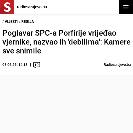
Otvor
/
VIJESTI
/
REGIJA
Poglavar SPC-a Porfirije vrijeđao
vjernike, nazvao ih 'debilima': Kamere
sve snimile
08.06.26. 14:13
Radiosarajevo.ba
19