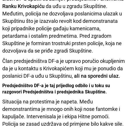
Ranku Krivokapiću
da uđu u zgradu Skupštine.
Međutim, policija ne dozvoljava poslanicima ulazak u
Skupštinu što je izazvalo revolt kod demonstranata
koji pripadnike policije gađaju kamenicama,
petardama i ostalim predmetima. Pred zgradom
Skupštine je formiran trostruki prsten policije, koja ne
dozvoljava da se priđe zgradi Skupštine.
Član predsjedništva DF-a je upravo poručio okupljenim
da je u kontaktu s Krivokapićem koji mu je ponudio da
poslanici DF-a uđu u Skupštinu,
ali na sporedni ulaz.
Predsjedništvo DF-a je taj prijedlog odbilo i u toku su
razgovori Predsjedništva i predsjednika Skupštine.
Situacija na protestima je napeta. Među
demonstrantima je mnogo onih koji nose fantomke i
kapuljače. Intervenisala je i ekipa Hitne pomoći.
Policija se zasad uzdržava od primjene bilo kakve sile.