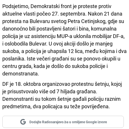
Podsjetimo, Demokratski front je proteste protiv
aktuelne vlasti počeo 27. septembra. Nakon 21 dana
protesta na Bulevaru svetog Petra Cetinjskog, gdje su
danonoćno bili postavljeni šatori i bina, komunalna
policija je uz asistenciju MUP-a uklonila mobilijar DF-a,
i oslobodila Bulevar. U ovoj akciji došlo je manjeg
sukoba, a policija je uhapsila 12 lica, među kojima i dva
poslanika. Iste večeri građani su se ponovo okupili u
centru grada, kada je došlo do sukoba policije i
demonstranata.
DF je 18. oktobra organizovao protestnu šetnju, kojoj
je prisustvovalo više od 7 hiljada građana.
Demonstranti su tokom šetnje gađali policiju raznim
predmetima, dva policajca su teže povrijeđena.
Dodajte Radiosarajevo.ba u omiljene Google izvore