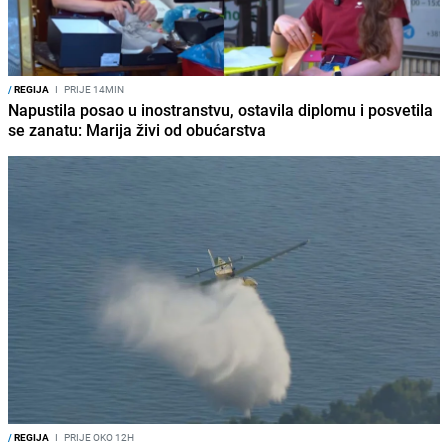
/
REGIJA
I
PRIJE 14MIN
Napustila posao u inostranstvu, ostavila diplomu i posvetila
se zanatu: Marija živi od obućarstva
/
REGIJA
I
PRIJE OKO 12H