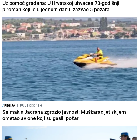
Uz pomoć građana: U Hrvatskoj uhvaćen 73-godišnji
piroman koji je u jednom danu izazvao 5 požara
/
REGIJA
I
PRIJE OKO 13H
Snimak s Jadrana zgrozio javnost: Muškarac jet skijem
ometao avione koji su gasili požar