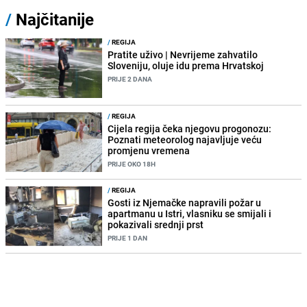
/
Najčitanije
/
REGIJA
Pratite uživo | Nevrijeme zahvatilo
Sloveniju, oluje idu prema Hrvatskoj
PRIJE 2 DANA
/
REGIJA
Cijela regija čeka njegovu progonozu:
Poznati meteorolog najavljuje veću
promjenu vremena
PRIJE OKO 18H
/
REGIJA
Gosti iz Njemačke napravili požar u
apartmanu u Istri, vlasniku se smijali i
pokazivali srednji prst
PRIJE 1 DAN