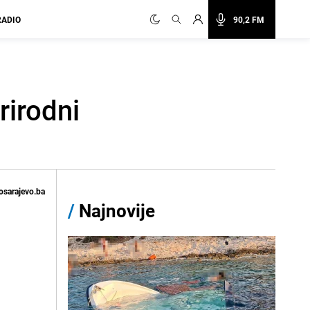
RADIO
90,2 FM
rirodni
osarajevo.ba
/
Najnovije