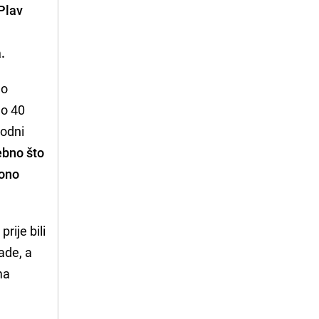
 Plav
.
no
do 40
rodni
ebno što
 ono
rije bili
ade, a
ma