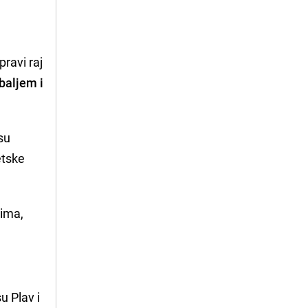
pravi raj
baljem i
su
etske
tima,
u Plav i