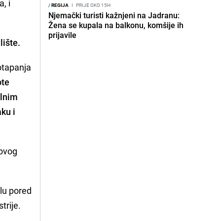
, i
/
REGIJA
I
PRIJE OKO 15H
Njemački turisti kažnjeni na Jadranu:
Žena se kupala na balkonu, komšije ih
prijavile
lište.
otapanja
ote
olnim
aku i
 ovog
lu pored
trije.