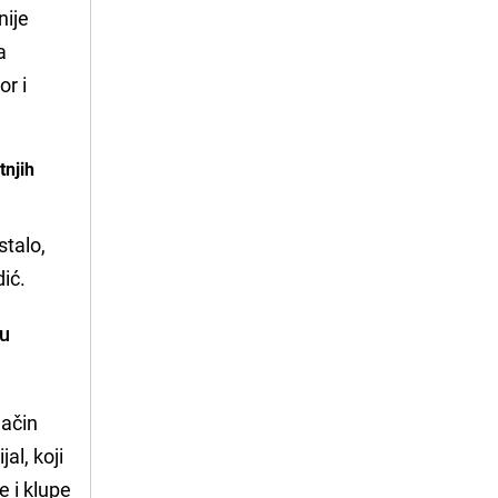
nije
a
or i
tnjih
stalo,
dić.
gu
način
al, koji
e i klupe