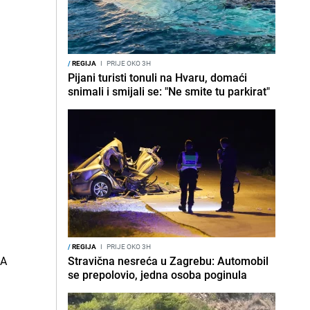
/
REGIJA
I
PRIJE OKO 3H
Pijani turisti tonuli na Hvaru, domaći
snimali i smijali se: "Ne smite tu parkirat"
/
REGIJA
I
PRIJE OKO 3H
Stravična nesreća u Zagrebu: Automobil
se prepolovio, jedna osoba poginula