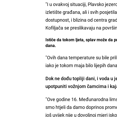
"I u ovakvoj situaciji, Plavsko jeze
izletište građana, ali i svih posjet
dostupnost, i blizina od centra grad
Kofiljača se preslikavaju na površin
Ističe da tokom ljeta, splav može da pr
dana.
"Ovih dana temperature su bile pril
iako je tokom maja bilo lijepih dana
Dok ne dođu topliji dani, i voda u
upotpuniti vožnjom čamcima i ka
"Ove godine 16. Međunarodna limska
smo htjeli da damo doprinos promocij
još uvijek nije u dovoljnoj mjeri is