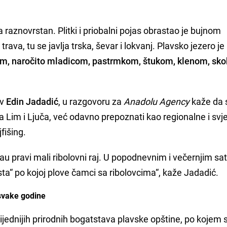
a raznovrstan. Plitki i priobalni pojas obrastao je bujnom
trava, tu se javlja trska, ševar i lokvanj. Plavsko jezero je 
om, naročito mladicom, pastrmkom, štukom, klenom, sko
av
Edin Jadadić
, u razgovoru za
Anadolu Agency
kaže da 
a Lim i Ljuča, već odavno prepoznati kao regionalne i svj
jfišing.
ljau pravi mali ribolovni raj. U popodnevnim i večernjim sa
sta“ po kojoj plove čamci sa ribolovcima“, kaže Jadadić.
 svake godine
ijednijih prirodnih bogatstava plavske opštine, po kojem s