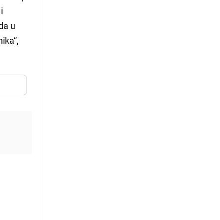
i
ada u
ika“,