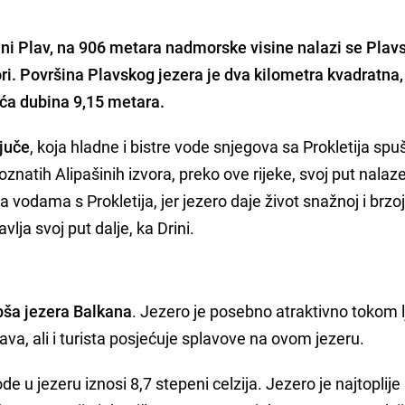
ni Plav
, na 906 metara nadmorske visine nalazi se
Plav
ri.
Površina Plavskog jezera je dva kilometra kvadratna,
eća dubina 9,15 metara.
juče
, koja hladne i bistre vode snjegova sa Prokletija spu
znatih Alipašinih izvora, preko ove rijeke, svoj put nalaz
a vodama s Prokletija, jer jezero daje život snažnoj i brzoj 
vlja svoj put dalje, ka Drini.
pša jezera Balkana
. Jezero je posebno atraktivno tokom l
ava, ali i turista posjećuje splavove na ovom jezeru.
 u jezeru iznosi 8,7 stepeni celzija. Jezero je najtoplije