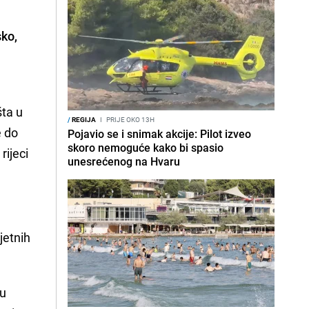
sko
,
šta u
/
REGIJA
I
PRIJE OKO 13H
e do
Pojavio se i snimak akcije: Pilot izveo
skoro nemoguće kako bi spasio
rijeci
unesrećenog na Hvaru
jetnih
 u