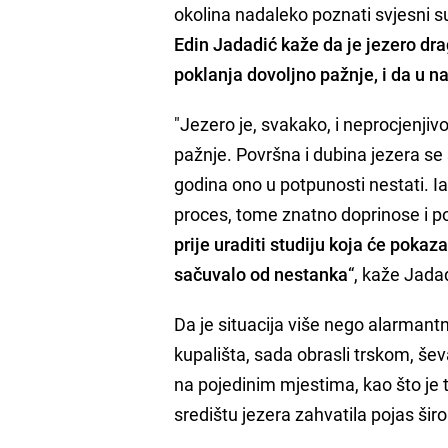
okolina nadaleko poznati svjesni s
Edin Jadadić kaže da je jezero dra
poklanja dovoljno pažnje, i da u 
"Jezero je, svakako, i neprocjenjiv
pažnje. Površna i dubina jezera se 
godina ono u potpunosti nestati. Ia
proces, tome znatno doprinose i po
prije uraditi studiju koja će pokaza
sačuvalo od nestanka
“, kaže Jada
Da je situacija više nego alarmantna
kupališta, sada obrasli trskom, ševa
na pojedinim mjestima, kao što je t
središtu jezera zahvatila pojas šir