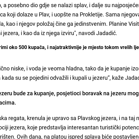
ro, a posebno dio gdje se nalazi splav, i dalje su najposjeće
ilaca koji dolaze u Plav, i uopšte na Prokletije. Sama njegov
a, kao i njegov položaj čine ga jedinstvenim. Planine Visit
i jezera, i kao da iz njega izviru", navodi Jadadić.
imi oko 500 kupača, i najatraktivnije je mjesto tokom vrelih lje
ično niske, i voda je veoma hladna, tako da je kupanje izo
 kada su se pojedini odvažili i kupali u jezeru“, kaže Jada
 jezeru bude za kupanje, posjetioci boravak na jezeru mo
jacima.
 regata, krenula je upravo sa Plavskog jezera, i na taj 
i jezera, koje predstavlja interesantan turistički potencij
korišten. Ovih dana, na platou ispred splava biće postavljen