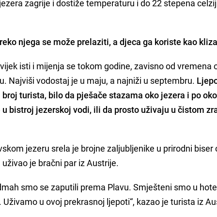
ezera zagrije i dostiže temperaturu i do 22 stepena celzija
eko njega se može prelaziti, a djeca ga koriste kao kliza
vijek isti i mijenja se tokom godine, zavisno od vremena 
vu. Najviši vodostaj je u maju, a najniži u septembru.
Ljep
 broj turista, bilo da pješače stazama oko jezera i po ok
 bistroj jezerskoj vodi, ili da prosto uživaju u čistom zr
skom jezeru srela je brojne zaljubljenike u prirodni biser
uživao je bračni par iz Austrije.
 odmah smo se zaputili prema Plavu. Smješteni smo u hote
 Uživamo u ovoj prekrasnoj ljepoti“, kazao je turista iz Aus