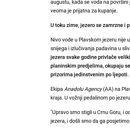
augustu, kada se voda na površini j
veoma je prijatna za kupanje.
U toku zime, jezero se zamrzne i pr
Nivo vode u Plavskom jezeru nije u
snijega i izlučivanja padavina u sli
jezera svake godine privlače veliki
planinskim predjelima, okupaju se u
prizorima jedinstvenim po ljepoti.
Ekipa
Anadolu Agency
(AA) na Plav
kraja. U vožnji pedalinom po jezeru 
"Upravo smo stigli u Crnu Goru, i
jezera, i došli smo da ga posjetimo.