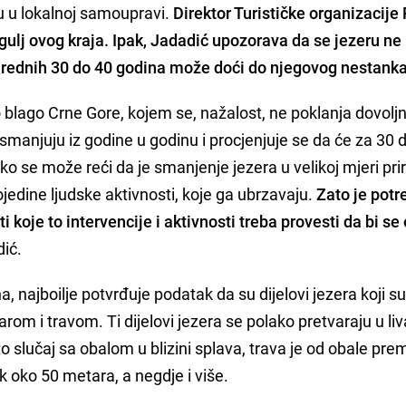
u u lokalnoj samoupravi.
Direktor Turističke organizacije
gulj ovog kraja. Ipak, Jadadić upozorava da se jezeru ne
narednih 30 do 40 godina može doći do njegovog nestanka
o blago Crne Gore, kojem se, nažalost, ne poklanja dovolj
smanjuju iz godine u godinu i procjenjuje se da će za 30 
ko se može reći da je smanjenje jezera u velikoj mjeri pri
jedine ljudske aktivnosti, koje ga ubrzavaju.
Zato je potr
ti koje to intervencije i aktivnosti treba provesti da bi se
dić.
, najboilje potvrđuje podatak da su dijelovi jezera koji su p
rom i travom. Ti dijelovi jezera se polako pretvaraju u liv
o slučaj sa obalom u blizini splava, trava je od obale pre
ok oko 50 metara, a negdje i više.