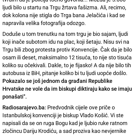
ljudi bilo u startu na Trgu žrtava fašizma. Ali, recimo,
dok kolona nije stigla do Trga bana Jelačića i kad se
napravila velika fotografija odozgo.
Doduše u tom trenutku na tom trgu je bio sajam, ljudi
koji inače subotom idu na plac, koji šetaju. Nisu svi na
Trgu bili zbog protesta protiv Konvencije. Čak da je bilo
osam ili deset, maksimalno 12 tisuća, to nije sto tisuća
koliko su očekivali. Dakle, to je fijasko! A da nije bilo tih
autobusa iz BiH, pitanje koliko bi tu ljudi uopće došlo.
Pokazalo se još jednom da građani Republike
Hrvatske ne vole da im biskupi diktiraju kako se imaju
ponašati".
Radiosarajevo.ba:
Predvodnik cijele ove priče o
Istanbulskoj konvenciji je biskup Vlado Košić. Vi ste
napisali da se on ruga Bogu kad je ljubio ruke ratnom
zločincu Dariju Krodiću, a sad proziva kao nevjernike