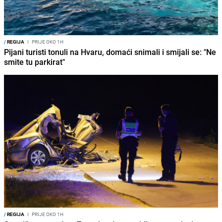
/
REGIJA
I
PRIJE OKO 1H
Pijani turisti tonuli na Hvaru, domaći snimali i smijali se: "Ne
smite tu parkirat"
/
REGIJA
I
PRIJE OKO 1H