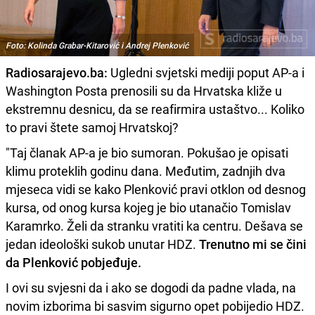
Foto: Kolinda Grabar-Kitarović i Andrej Plenković
Radiosarajevo.ba:
Ugledni svjetski mediji poput AP-a i
Washington Posta prenosili su da Hrvatska kliže u
ekstremnu desnicu, da se reafirmira ustaštvo... Koliko
to pravi štete samoj Hrvatskoj?
"Taj članak AP-a je bio sumoran. Pokušao je opisati
klimu proteklih godinu dana. Međutim, zadnjih dva
mjeseca vidi se kako Plenković pravi otklon od desnog
kursa, od onog kursa kojeg je bio utanačio Tomislav
Karamrko. Želi da stranku vratiti ka centru. Dešava se
jedan ideološki sukob unutar HDZ.
Trenutno mi se čini
da Plenković pobjeđuje.
I ovi su svjesni da i ako se dogodi da padne vlada, na
novim izborima bi sasvim sigurno opet pobijedio HDZ.