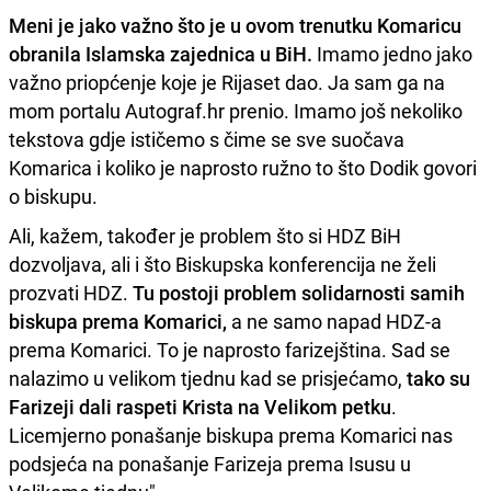
Meni je jako važno što je u ovom trenutku Komaricu
obranila Islamska zajednica u BiH.
Imamo jedno jako
važno priopćenje koje je Rijaset dao. Ja sam ga na
mom portalu Autograf.hr prenio. Imamo još nekoliko
tekstova gdje ističemo s čime se sve suočava
Komarica i koliko je naprosto ružno to što Dodik govori
o biskupu.
Ali, kažem, također je problem što si HDZ BiH
dozvoljava, ali i što Biskupska konferencija ne želi
prozvati HDZ.
Tu postoji problem solidarnosti samih
biskupa prema Komarici,
a ne samo napad HDZ-a
prema Komarici. To je naprosto farizejština. Sad se
nalazimo u velikom tjednu kad se prisjećamo,
tako su
Farizeji dali raspeti Krista na Velikom petku
.
Licemjerno ponašanje biskupa prema Komarici nas
podsjeća na ponašanje Farizeja prema Isusu u