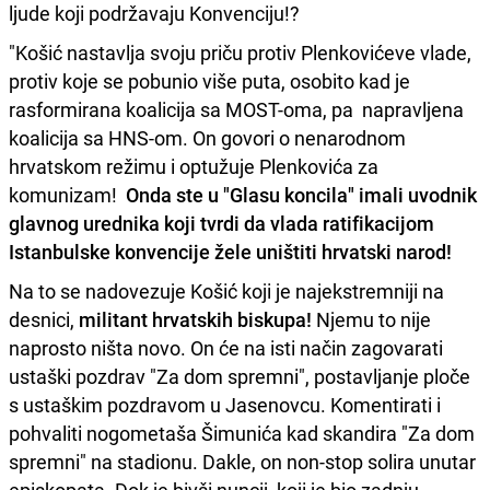
ljude koji podržavaju Konvenciju!?
"Košić nastavlja svoju priču protiv Plenkovićeve vlade,
protiv koje se pobunio više puta, osobito kad je
rasformirana koalicija sa MOST-oma, pa napravljena
koalicija sa HNS-om. On govori o nenarodnom
hrvatskom režimu i optužuje Plenkovića za
komunizam!
Onda ste u "Glasu koncila" imali uvodnik
glavnog urednika koji tvrdi da vlada ratifikacijom
Istanbulske konvencije žele uništiti hrvatski narod!
Na to se nadovezuje Košić koji je najekstremniji na
desnici,
militant hrvatskih biskupa!
Njemu to nije
naprosto ništa novo. On će na isti način zagovarati
ustaški pozdrav "Za dom spremni", postavljanje ploče
s ustaškim pozdravom u Jasenovcu. Komentirati i
pohvaliti nogometaša Šimunića kad skandira "Za dom
spremni" na stadionu. Dakle, on non-stop solira unutar
episkopata. Dok je bivši nuncij, koji je bio zadnju