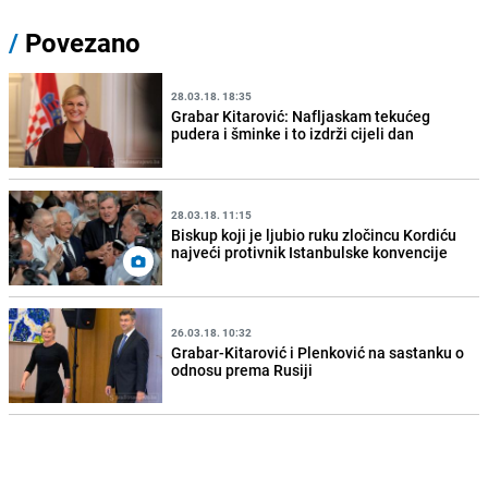
/
Povezano
28.03.18. 18:35
Grabar Kitarović: Nafljaskam tekućeg
pudera i šminke i to izdrži cijeli dan
28.03.18. 11:15
Biskup koji je ljubio ruku zločincu Kordiću
najveći protivnik Istanbulske konvencije
26.03.18. 10:32
Grabar-Kitarović i Plenković na sastanku o
odnosu prema Rusiji