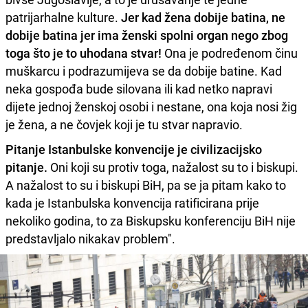
patrijarhalne kulture.
Jer kad žena dobije batina, ne
dobije batina jer ima ženski spolni organ nego zbog
toga što je to uhodana stvar!
Ona je podređenom činu
muškarcu i podrazumijeva se da dobije batine. Kad
neka gospođa bude silovana ili kad netko napravi
dijete jednoj ženskoj osobi i nestane, ona koja nosi žig
je žena, a ne čovjek koji je tu stvar napravio.
Pitanje Istanbulske konvencije je civilizacijsko
pitanje.
Oni koji su protiv toga, nažalost su to i biskupi.
A nažalost to su i biskupi BiH, pa se ja pitam kako to
kada je Istanbulska konvencija ratificirana prije
nekoliko godina, to za Biskupsku konferenciju BiH nije
predstavljalo nikakav problem".