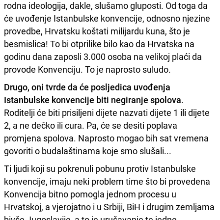
rodna ideologija, dakle, slušamo gluposti. Od toga da
će uvođenje Istanbulske konvencije, odnosno njezine
provedbe, Hrvatsku koštati milijardu kuna, što je
besmislica! To bi otprilike bilo kao da Hrvatska na
godinu dana zaposli 3.000 osoba na velikoj plaći da
provode Konvenciju. To je naprosto suludo.
Drugo, oni tvrde da će posljedica uvođenja
Istanbulske konvencije biti negiranje spolova
.
Roditelji će biti prisiljeni dijete nazvati dijete 1 ili dijete
2, a ne dečko ili cura. Pa, će se desiti poplava
promjena spolova. Naprosto mogao bih sat vremena
govoriti o budalaštinama koje smo slušali...
Ti ljudi koji su pokrenuli pobunu protiv Istanbulske
konvencije, imaju neki problem time što bi provedena
Konvencija bitno pomogla jednom procesu u
Hrvatskoj, a vjerojatno i u Srbiji, BiH i drugim zemljama
bivše Jugoslavije, a to je urušavanje te jedne