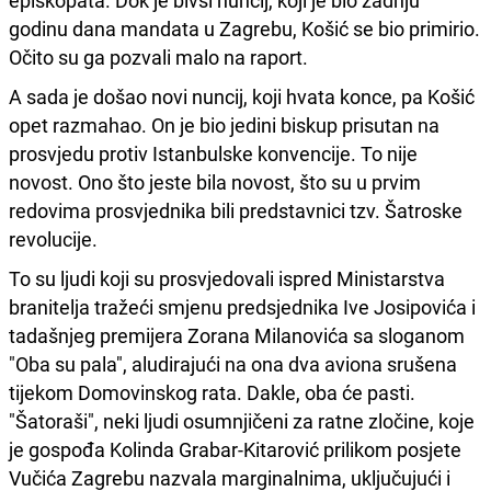
godinu dana mandata u Zagrebu, Košić se bio primirio.
Očito su ga pozvali malo na raport.
A sada je došao novi nuncij, koji hvata konce, pa Košić
opet razmahao. On je bio jedini biskup prisutan na
prosvjedu protiv Istanbulske konvencije. To nije
novost. Ono što jeste bila novost, što su u prvim
redovima prosvjednika bili predstavnici tzv. Šatroske
revolucije.
To su ljudi koji su prosvjedovali ispred Ministarstva
branitelja tražeći smjenu predsjednika Ive Josipovića i
tadašnjeg premijera Zorana Milanovića sa sloganom
"Oba su pala", aludirajući na ona dva aviona srušena
tijekom Domovinskog rata. Dakle, oba će pasti.
"Šatoraši", neki ljudi osumnjičeni za ratne zločine, koje
je gospođa Kolinda Grabar-Kitarović prilikom posjete
Vučića Zagrebu nazvala marginalnima, uključujući i