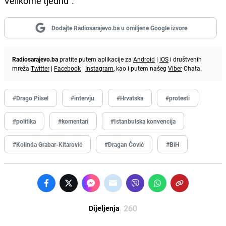
Velikome tjednu".
Dodajte Radiosarajevo.ba u omiljene Google izvore
Radiosarajevo.ba
pratite putem aplikacije za
Android
|
iOS
i društvenih
mreža
Twitter
|
Facebook
|
Instagram
, kao i putem našeg
Viber
Chata.
#Drago Pilsel
#intervju
#Hrvatska
#protesti
#politika
#komentari
#Istanbulska konvencija
#Kolinda Grabar-Kitarović
#Dragan Čović
#BiH
260
Dijeljenja