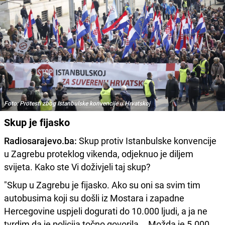
Foto: Protesti zbog Istanbulske konvencije u Hrvatskoj
Skup je fijasko
Radiosarajevo.ba:
Skup protiv Istanbulske konvencije
u Zagrebu proteklog vikenda, odjeknuo je diljem
svijeta. Kako ste Vi doživjeli taj skup?
"Skup u Zagrebu je fijasko. Ako su oni sa svim tim
autobusima koji su došli iz Mostara i zapadne
Hercegovine uspjeli dogurati do 10.000 ljudi, a ja ne
tvrdim da je policija točno govorila... Možda je 5.000