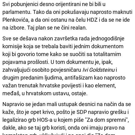
Svi pobunjenici desno orijentirani ne bi bili u
parlamentu. Tako da oni pokušavaju naprosto maknuti
Plenkovića, a da oni ostanu na čelu HDZ i da se ne ide
na izbore. Taj plan se ne čini realan.
Sve se dešava nakon završetka rada jednogodišnje
komisije koja se trebala baviti jednim dokumentom
koji bi govorio tome kako se suočiti sa totalitarnim
pojavama prošlosti. U tom dokumentu je, ipak,
zahvaljujući osobito povjesničaru
Iv
i
Goldstein
u
i
drugim predanim ljudima, antifašizam kao naprosto
važan trenutak hrvatske povijesti i kao element,
međaš, u hrvatskom ustavu, ostaje.
Napravio se jedan mali ustupak desnici na način da se
kaže, što je opet krivo, pošto je SDP napravio grešku i
legalizirao grb HOS-a u kojem piše "Za dom spremni",
dakle, ako se taj grb koristi, onda oni imaju pravo na