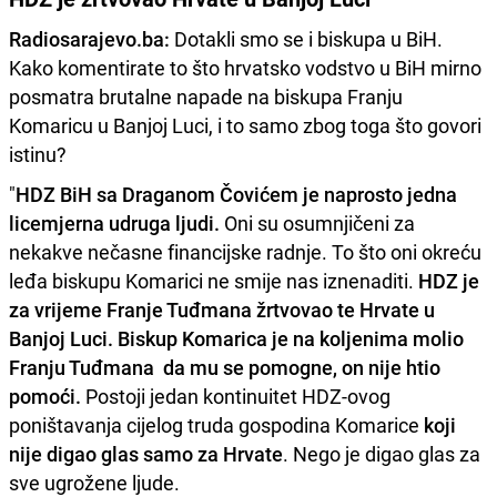
Radiosarajevo.ba:
Dotakli smo se i biskupa u BiH.
Kako komentirate to što hrvatsko vodstvo u BiH mirno
posmatra brutalne napade na biskupa Franju
Komaricu u Banjoj Luci, i to samo zbog toga što govori
istinu?
"
HDZ BiH sa Draganom Čovićem je naprosto jedna
licemjerna udruga ljudi.
Oni su osumnjičeni za
nekakve nečasne financijske radnje. To što oni okreću
leđa biskupu Komarici ne smije nas iznenaditi.
HDZ je
za vrijeme Franje Tuđmana žrtvovao te Hrvate u
Banjoj Luci. Biskup Komarica je na koljenima molio
Franju Tuđmana da mu se pomogne, on nije htio
pomoći.
Postoji jedan kontinuitet HDZ-ovog
poništavanja cijelog truda gospodina Komarice
koji
nije digao glas samo za Hrvate
. Nego je digao glas za
sve ugrožene ljude.