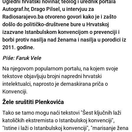
Ugledni hrvatski novinar, teolog i urednik portala
Autograf.hr
, Drago Pilsel, u intervjuu za
Radiosarajevo.ba
otvoreno govori kako je i zašto
došlo do političko-društvene bure u Hrvatskoj
izazvane Istanbulskom konvencijom o prevenciji i
borbi protiv nasilja nad ženama i nasilja u porodici iz
2011. godine.
Piše: Faruk Vele
Na njegovom popularnom portalu, na kojem svoje
tekstove objavljuju brojni napredni hrvatski
intelektualci, naprosto je demaskirana priča o
Konvenciji.
Žele sruštiti Plenkovića
Tako se tamo mogu naći tekstovi "Šest ključnih laži
katoličkih ekstremista o Istanbulskoj konvenciji",
"Istine i laži o Istanbulskoj konvenciji", "marisanje žena