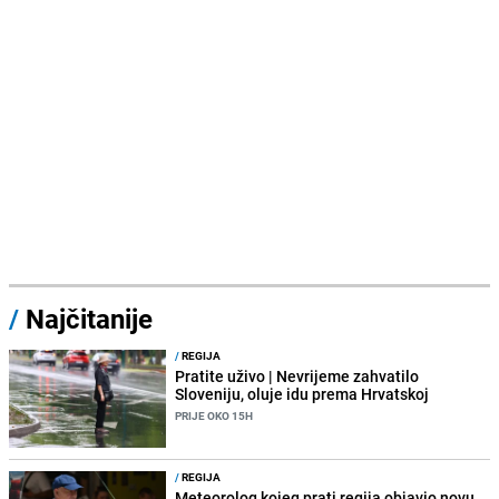
/
Najčitanije
/
REGIJA
Pratite uživo | Nevrijeme zahvatilo
Sloveniju, oluje idu prema Hrvatskoj
PRIJE OKO 15H
/
REGIJA
Meteorolog kojeg prati regija objavio novu