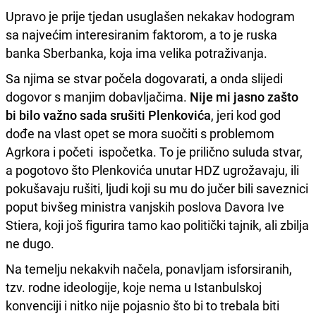
Upravo je prije tjedan usuglašen nekakav hodogram
sa najvećim interesiranim faktorom, a to je ruska
banka Sberbanka, koja ima velika potraživanja.
Sa njima se stvar počela dogovarati, a onda slijedi
dogovor s manjim dobavljačima.
Nije mi jasno zašto
bi bilo važno sada srušiti Plenkovića
, jeri kod god
dođe na vlast opet se mora suočiti s problemom
Agrkora i početi ispočetka. To je prilično suluda stvar,
a pogotovo što Plenkovića unutar HDZ ugrožavaju, ili
pokušavaju rušiti, ljudi koji su mu do jučer bili saveznici
poput bivšeg ministra vanjskih poslova Davora Ive
Stiera, koji još figurira tamo kao politički tajnik, ali zbilja
ne dugo.
Na temelju nekakvih načela, ponavljam isforsiranih,
tzv. rodne ideologije, koje nema u Istanbulskoj
konvenciji i nitko nije pojasnio što bi to trebala biti