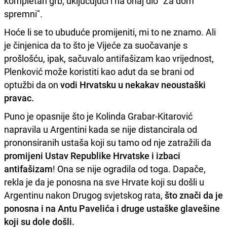
kompletan grb, uključujući i na onaj dio "Za dom
spremni".
Hoće li se to ubuduće promijeniti, mi to ne znamo. Ali
je činjenica da to što je Vijeće za suočavanje s
prošlošću, ipak, sačuvalo antifašizam kao vrijednost,
Plenković može koristiti kao adut da se brani od
optužbi da on
vodi Hrvatsku u nekakav neoustaški
pravac.
Puno je opasnije što je Kolinda Grabar-Kitarović
napravila u Argentini kada se nije distancirala od
prononsiranih ustaša koji su tamo od nje zatražili da
promijeni Ustav Republike Hrvatske i izbaci
antifašizam
! Ona se nije ogradila od toga. Dapače,
rekla je da je ponosna na sve Hrvate koji su došli u
Argentinu nakon Drugog svjetskog rata,
što znači da je
ponosna i na Antu Pavelića i druge ustaške glavešine
koji su dole došli.