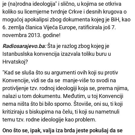
je (na)rodna ideologija" i slično, u kojima se otkriva
koliko su licemjerne tvrdnje Crkve i desnih krugova o
mogućoj apokalipsi zbog dokumenta kojeg je BiH, kao
6. zemlja članica Vijeća Europe, ratificirala još 7.
novembra 2013. godine!
Radiosarajevo.ba:
Šta je razlog zbog kojeg je
Istanbuslska konvencija izazvala toliku buru u
Hrvatskoj?
"Kad se sluša što su argumenti ovih koji su protiv
Konvencije, vidi se da se manje-više to svodi na
protivljenje tzv. rodnoj ideologiji koja se, prema njima,
nalazi u tom dokumentu. Međutim, u toj Konvenciji
nema ništa što bi bilo sporno. Štoviše, oni su, ti koji
kritiziraju s biskupima na čelu, ti koji su nametnuli
temu tzv. rodne ideologije kao problem.
Ono što se, ipak, valja iza brda jeste pokušaj da se