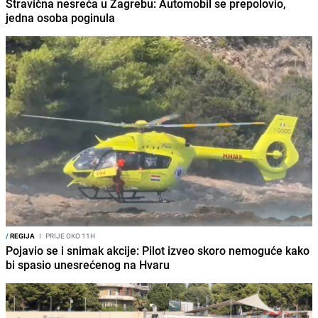
Stravična nesreća u Zagrebu: Automobil se prepolovio,
jedna osoba poginula
/
REGIJA
I
PRIJE OKO 11H
Pojavio se i snimak akcije: Pilot izveo skoro nemoguće kako
bi spasio unesrećenog na Hvaru