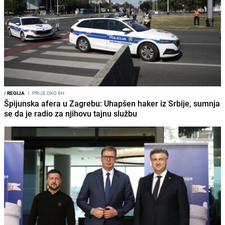
/
REGIJA
I
PRIJE OKO 9H
Špijunska afera u Zagrebu: Uhapšen haker iz Srbije, sumnja
se da je radio za njihovu tajnu službu