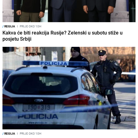
/
REGIJA
I
PRIJE OKO 10H
Kakva će biti reakcija Rusije? Zelenski u subotu stiže u
posjetu Srbiji
/
REGIJA
I
PRIJE OKO 10H