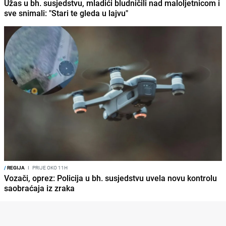
Užas u bh. susjedstvu, mladići bludničili nad maloljetnicom i
sve snimali: "Stari te gleda u lajvu"
/
REGIJA
I
PRIJE OKO 11H
Vozači, oprez: Policija u bh. susjedstvu uvela novu kontrolu
saobraćaja iz zraka