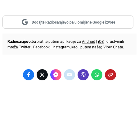
Dodajte Radiosarajevo.ba u omiljene Google izvore
Radiosarajevo.ba
pratite putem aplikacije za
Android
|
iOS
i društvenih
mreža
Twitter
|
Facebook
|
Instagram
, kao i putem našeg
Viber
Chata.