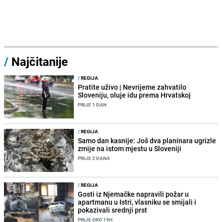
/
Najčitanije
/
REGIJA
Pratite uživo | Nevrijeme zahvatilo
Sloveniju, oluje idu prema Hrvatskoj
PRIJE 1 DAN
/
REGIJA
Samo dan kasnije: Još dva planinara ugrizle
zmije na istom mjestu u Sloveniji
PRIJE 2 DANA
/
REGIJA
Gosti iz Njemačke napravili požar u
apartmanu u Istri, vlasniku se smijali i
pokazivali srednji prst
PRIJE OKO 19H