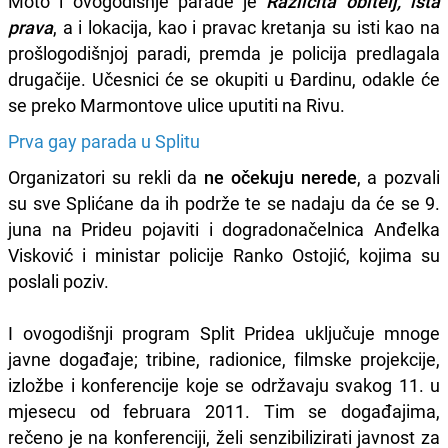
Moto i ovogodišnje parade je
Različita obitelj, ista
prava
, a i lokacija, kao i pravac kretanja su isti kao na
prošlogodišnjoj paradi, premda je policija predlagala
drugačije. Učesnici će se okupiti u Đardinu, odakle će
se preko Marmontove ulice uputiti na Rivu.
Prva gay parada u Splitu
Organizatori su rekli da
ne očekuju nerede
, a pozvali
su sve Splićane da ih podrže te se nadaju da će se 9.
juna na Prideu pojaviti i dogradonačelnica Anđelka
Visković i ministar policije Ranko Ostojić, kojima su
poslali poziv.
I ovogodišnji program Split Pridea uključuje mnoge
javne događaje; tribine, radionice, filmske projekcije,
izložbe i konferencije koje se održavaju svakog 11. u
mjesecu od februara 2011. Tim se događajima,
rečeno je na konferenciji, želi senzibilizirati javnost za