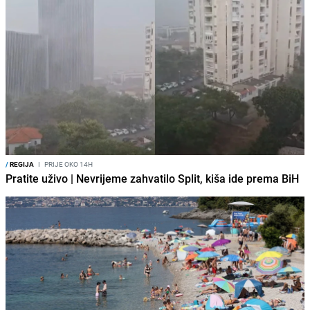
/
REGIJA
I
PRIJE OKO 14H
Pratite uživo | Nevrijeme zahvatilo Split, kiša ide prema BiH