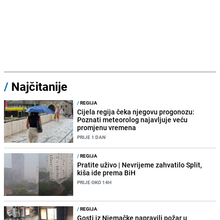
/
Najčitanije
/
REGIJA
Cijela regija čeka njegovu progonozu:
Poznati meteorolog najavljuje veću
promjenu vremena
PRIJE 1 DAN
/
REGIJA
Pratite uživo | Nevrijeme zahvatilo Split,
kiša ide prema BiH
PRIJE OKO 14H
/
REGIJA
Gosti iz Njemačke napravili požar u