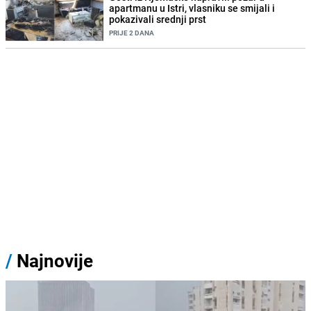
apartmanu u Istri, vlasniku se smijali i
pokazivali srednji prst
PRIJE 2 DANA
/
Najnovije