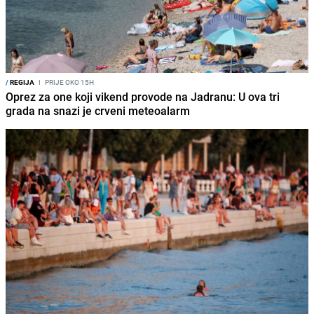
/
REGIJA
I
PRIJE OKO 15H
Oprez za one koji vikend provode na Jadranu: U ova tri
grada na snazi je crveni meteoalarm