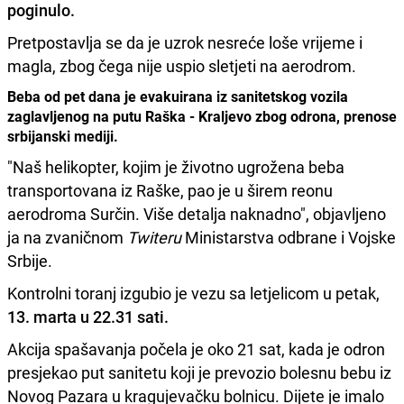
poginulo.
Pretpostavlja se da je uzrok nesreće loše vrijeme i
magla, zbog čega nije uspio sletjeti na aerodrom.
Beba od pet dana je evakuirana iz sanitetskog vozila
zaglavljenog na putu Raška - Kraljevo zbog odrona, prenose
srbijanski mediji.
"Naš helikopter, kojim je životno ugrožena beba
transportovana iz Raške, pao je u širem reonu
aerodroma Surčin. Više detalja naknadno", objavljeno
ja na zvaničnom
Twiteru
Ministarstva odbrane i Vojske
Srbije.
Kontrolni toranj izgubio je vezu sa letjelicom u petak,
13. marta u 22.31 sati.
Akcija spašavanja počela je oko 21 sat, kada je odron
presjekao put sanitetu koji je prevozio bolesnu bebu iz
Novog Pazara u kragujevačku bolnicu. Dijete je imalo