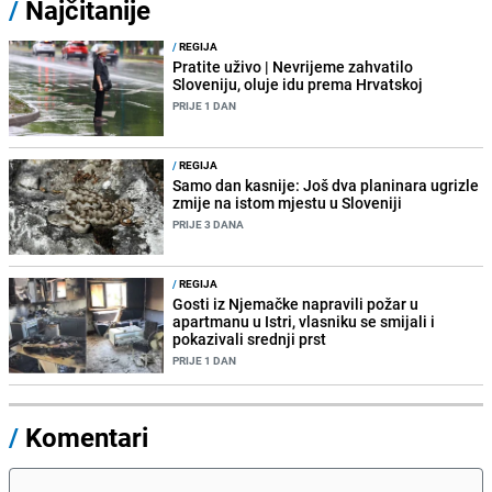
/
Najčitanije
/
REGIJA
Pratite uživo | Nevrijeme zahvatilo
Sloveniju, oluje idu prema Hrvatskoj
PRIJE 1 DAN
/
REGIJA
Samo dan kasnije: Još dva planinara ugrizle
zmije na istom mjestu u Sloveniji
PRIJE 3 DANA
/
REGIJA
Gosti iz Njemačke napravili požar u
apartmanu u Istri, vlasniku se smijali i
pokazivali srednji prst
PRIJE 1 DAN
/
Komentari