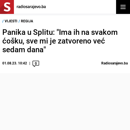
Otvor
/
VIJESTI
/
REGIJA
Panika u Splitu: "Ima ih na svakom
ćošku, sve mi je zatvoreno već
sedam dana"
01.08.23. 10:42
Radiosarajevo.ba
0