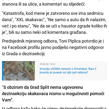
stanova ili sa ulice, a komentari su slijedeći:
"Katastrofa, kod mene je zatvoreno sve ima sedmicu
dana", "XXL skakavac", "Ne samo u autu da ih nalazim,
već i po stanu", "Ne da se ući u haustor zgrade koliko ih
je", bili su samo neki od komentara građana.
Predsjednik mjesnog odbora, Toni Piplica potvrdio je i
na Facebook profilu javno podijelio negativni odgovor
iz Grada o dezinsekciji.
19.06.22. 13:14
Invazija afričkih nemani u Hrvatskoj: 'Nas 5
branilo je zaseok od njih pet miliona!'
"
S obzirom da Grad Split nema ugovorenu
dezinsekciju skakavaca nismo u mogućnosti pomoći
Vam".
Iz odbora kažu kako će cijenu dezinsekcije dogovoriti s