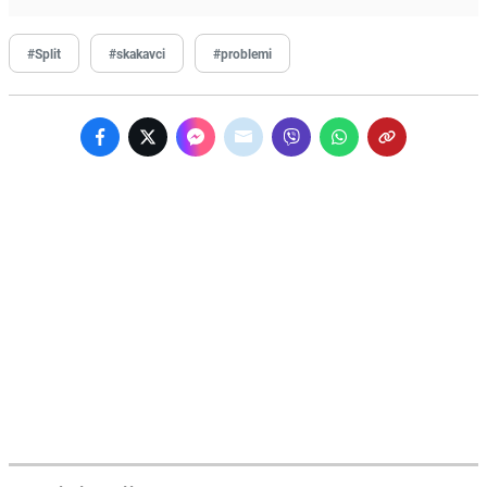
#Split
#skakavci
#problemi