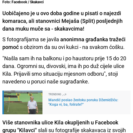
Foto: Facebook / Skakavci
Uobičajeno je u ovo doba godine u pisati o najezdi
komaraca, ali stanovnici Mejaša (Split) posljednjih
dana muku muče sa - skakavcima!
S fotografijama se javila
anonimna građanka tražeći
pomoć
s obzirom da su ovi kukci - na svakom ćošku.
"Našla sam ih na balkonu i po haustoru prije 15 do 20
dana. Ogromni su, divovski, ima ih po duž cijele ulice
Kila. Prijavili smo situaciju mjesnom odboru", stoji
navedeno u poruci naše sugrađanke.
TRENDING
Mandić poslao žestoku poruku Džemidžiću:
"Koga vi, ba, folirate?"
Više stanovnika ulice Kila okupljenih u Facebook
grupu "Kilavci"
slali su fotografije skakavaca iz svojih