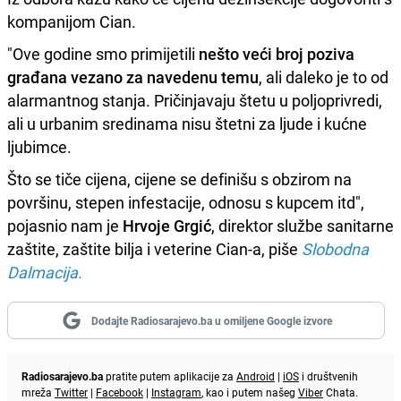
kompanijom Cian.
"Ove godine smo primijetili
nešto veći broj poziva
građana vezano za navedenu temu
, ali daleko je to od
alarmantnog stanja. Pričinjavaju štetu u poljoprivredi,
ali u urbanim sredinama nisu štetni za ljude i kućne
ljubimce.
Što se tiče cijena, cijene se definišu s obzirom na
površinu, stepen infestacije, odnosu s kupcem itd",
pojasnio nam je
Hrvoje Grgić
, direktor službe sanitarne
zaštite, zaštite bilja i veterine Cian-a, piše
Slobodna
Dalmacija.
Dodajte Radiosarajevo.ba u omiljene Google izvore
Radiosarajevo.ba
pratite putem aplikacije za
Android
|
iOS
i društvenih
mreža
Twitter
|
Facebook
|
Instagram
, kao i putem našeg
Viber
Chata.