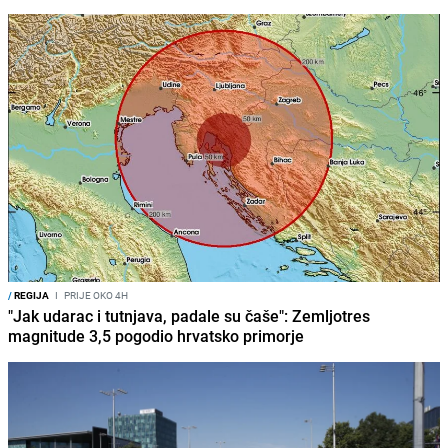
/
REGIJA
I
PRIJE OKO 4H
"Jak udarac i tutnjava, padale su čaše": Zemljotres
magnitude 3,5 pogodio hrvatsko primorje