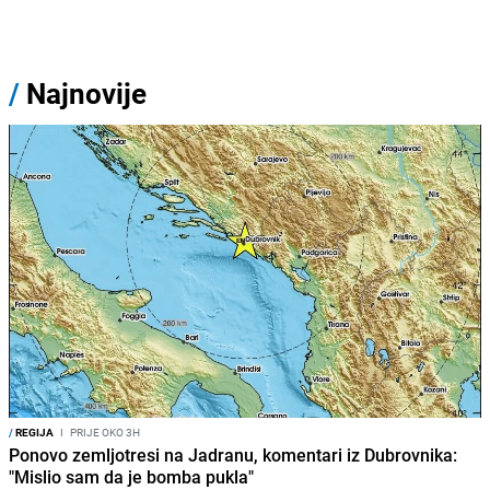
/
Najnovije
/
REGIJA
I
PRIJE OKO 3H
Ponovo zemljotresi na Jadranu, komentari iz Dubrovnika:
"Mislio sam da je bomba pukla"